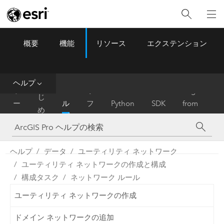
概要
機能
リソース
エクステンション
ArcGIS Pro
Menu
ツ
ー
ル
ヘルプ
は
ホ
ヘ
リ
Migrate
じ
ー
ル
フ
Python
SDK
from
め
ム
プ
ァ
ArcMap
に
レ
ン
ヘルプ
データ
ユーティリティ ネットワーク
ス
ユーティリティ ネットワークの作成と構成
構成タスク
ネットワーク ルール
ユーティリティ ネットワークの作成
ドメイン ネットワークの追加