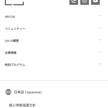
ARCGIS
コミュニティー
ArcGIS の概要
GIS の概要
Esri Community
マッピング
企業情報
GIS とは
ArcGIS ブログ
ArcGIS Pro
特別プログラム
Esri について
ロケーション インテリジェンス
業界ブログ
ArcGIS Enterprise
ArcGIS for Personal Use
Esri に連絡
トレーニング
ユーザー調査およびテスト
ArcGIS Online
ArcGIS for Student Use
日本語 (Japanese)
採用情報
ArcUser
Esri Young Professionals Network
開発者向けテクノロジー
自然保護
個人情報保護方針
オープンビジョン
ArcNews