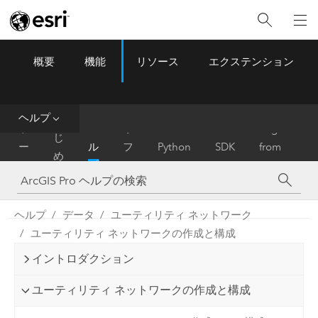
概要
機能
リソース
エクステンション
ArcGIS Pro
Menu
ツ
ー
ル
ヘルプ
は
ホ
ヘ
リ
Migrate
じ
ー
ル
フ
Python
SDK
from
め
ム
プ
ァ
ArcMap
に
レ
ン
ヘルプ
データ
ユーティリティ ネットワーク
ス
ユーティリティ ネットワークの作成と構成
イントロダクション
ユーティリティ ネットワークの作成と構成