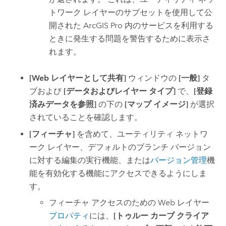
トワーク レイヤーのサブセットを使用して公
開された
ArcGIS Pro
内のサービスを利用する
ときに発生する問題を警告するために表示さ
れます。
[Web レイヤーとして共有]
ウィンドウの
[一般]
タ
ブおよび
[データおよびレイヤー タイプ]
で、
[登録
済みデータを参照]
の下の
[マップ イメージ]
が選択
されていることを確認します。
[フィーチャ]
を含めて、ユーティリティ ネットワ
ーク レイヤー、デフォルトのブランチ バージョン
に対する編集の実行機能、または
バージョン管理
機
能を有効化する機能にアクセスできるようにしま
す。
フィーチャ アクセスのための Web レイヤー
プロパティ
には、
[トゥルー カーブ クライア