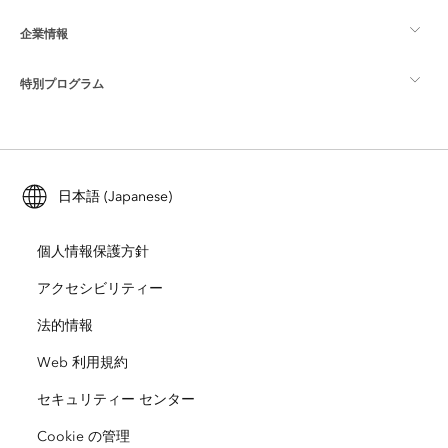
企業情報
GIS とは
ArcGIS ブログ
ArcGIS Pro
特別プログラム
Esri について
ロケーション インテリジェンス
業界ブログ
ArcGIS Enterprise
ArcGIS for Personal Use
Esri に連絡
トレーニング
ユーザー調査およびテスト
ArcGIS Online
ArcGIS for Student Use
日本語 (Japanese)
採用情報
ArcUser
Esri Young Professionals Network
開発者向けテクノロジー
自然保護
個人情報保護方針
オープンビジョン
ArcNews
イベント
ArcGIS Location Platform
アクセシビリティー
災害対応
パートナー
ArcWatch
法的情報
Esri ストア
教育機関
Web 利用規約
企業行動規範
Esri Press
ArcGIS Architecture Center
セキュリティー センター
非営利組織
環境および持続可能性の取り組み
Esri ビデオ
Cookie の管理