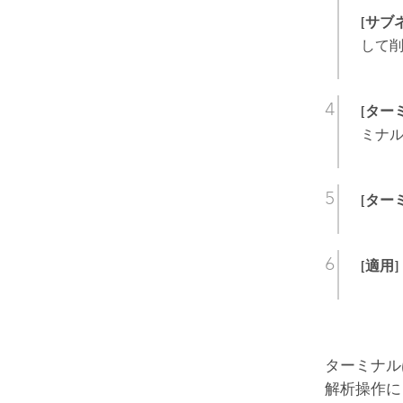
[サブ
して
[ター
ミナル
[ター
[適用]
ターミナル
解析操作に