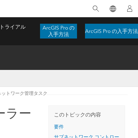
注目のトレーニング
注目の製品
注目のストーリー
注目
GIS について
イノベーションへの取り
組み
トライアル
ArcGIS Pro の
ArcGIS Pro の入手方法
合わせ
GIS とは
入手方法
スのアクセ
の実践
人工知能 (AI)
地理学的アプローチ
ロケーション インテリ
ジェンス
 更
デジタル トランスフォ
空間データ サイエンス: 解析を進化さ
ArcGIS Pro の概要
マップがライフラインとなるとき
The
ーメーション
品、開発
せる
ネットワーク管理タスク
ArcGIS Pro は、Esri の世界をリードする
2024 年にブラジルで発生した歴史的な洪水
著: J
ー
デジタル ツイン
GIS デスクトップ アプリケーションであ
の際、GIS 技術を専門とする企業である
このインストラクター主導型のコースで
本書
ンド
り、マッピング、解析、データ管理に用い
Codex は、30 日間で 17 件の緊急洪水アプ
ーラー
は、データのパターンや関係性を明らかに
かつ
られています。 技術がどのようなものかを
リケーションを構築し、重要な救助活動を
このトピックの内容
するために使用される空間統計技術を探索
解決
確認したり、ハンズオンのインタラクティ
実現しました。
し、複雑な問題を解決する知見を引き出し
らか
ブ マップを試したり、製品の機能を調べた
要件
ます。
ストーリーを読む
り、無料トライアルを開始したりします。
本書
サブネットワーク コントロー