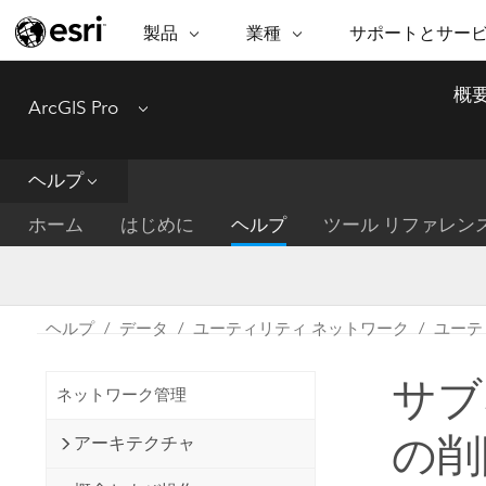
製品
業種
サポートとサー
ARCGIS
業種
サポートとサービス
機
概
ArcGIS Pro
Menu
ArcGIS の概要
建築・工業技術・建設
プロフェッショナル
非営利組
マ
Esri のエンタープライズ地理空間
コンサル
デ
テクニカル サポー
市民の安
プラットフォーム
ヘルプ
ビジネス
解
トレーニング
サイエン
ArcGIS Online
位
ホーム
はじめに
ヘルプ
ツール リファレン
自然保護
完全な SaaS マッピング プラット
地方自治
デ
フォーム
教育機関
空
持続可能
ArcGIS Pro
公共エネルギー
ヘルプ
データ
ユーティリティ ネットワーク
ユーテ
電気通信
世界有数の GIS ソフトウェア
施設管理
サブ
交通機関
ArcGIS Enterprise
ネットワーク管理
保健福祉サービス
GIS とマッピングの基本的なシス
水道
の削
アーキテクチャ
テム
中央政府