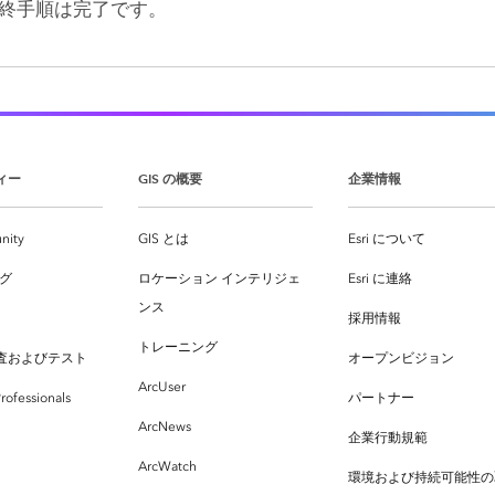
終手順は完了です。
ィー
GIS の概要
企業情報
nity
GIS とは
Esri について
ログ
ロケーション インテリジェ
Esri に連絡
ンス
採用情報
トレーニング
査およびテスト
オープンビジョン
ArcUser
rofessionals
パートナー
ArcNews
企業行動規範
ArcWatch
環境および持続可能性の