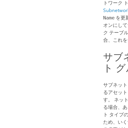
トワーク 
Subnetwork
Name
を更
オンにして
ク テーブ
合、これを
サブ
ト 
サブネット
るアセット
す。 ネッ
る場合、あ
ト タイプ
ため、いく