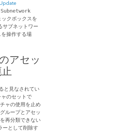
pdate
の
Subnetwork
ェックボックスを
るサブネットワー
スを操作する場
ーのアセッ
廃止
ると見なされてい
チャのセットで
ーチャの使用を止め
 グループとアセッ
ーを再分類できない
ラーとして削除す