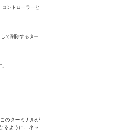
 コントローラーと
として削除するター
す。
 このターミナルが
なるように、ネッ