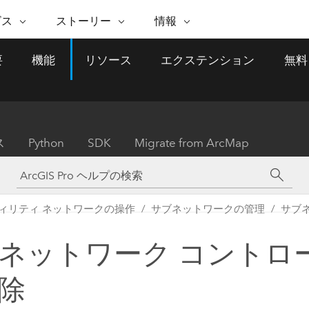
注目のイニシアティブ
ビス
ストーリー
情報
能
ESRI ストーリー
セルフサービス
ESRI について
ARCGIS の購入
ESRI に連絡
要
機能
リソース
エクステンション
無料
 サービス
織
ッピング
WhereNext Magazine
優れた地理空間情報活用へ
Esri について
ユーザー タイプ
ArcUser
サポートに問い
ータを空間的に表示および理解
エグゼクティブレベルのニ
の道
ArcGIS へのロールベー
ArcGIS ユーザー向け
ト
全
Esri のプログラムと取り組み
ュースと洞察
ス
的な技術リソース
析
Esri Community
ス
イベント
置情報を分析に活用
Esri ブログ
Esri ストア
ArcNews
ス
Python
SDK
Migrate from ArcMap
ArcGIS ブログ
実世界のグローバルな GIS
Esri の ArcGIS 製品
業界ニュースと ArcGIS
体
パートナー
ータ管理
技術革新
新情報
ドキュメント
間データの統合、編集、共有
購入方法
な開発
採用情報
インフラストラクチャ管理
Esri と The Science of Where
Esri 製品、パートナー製
ArcWatch
My Esri
ィリティ ネットワークの操作
サブネットワークの管理
サブ
GIS を活用して、最新の強靱で持続可能な未
メディアおよびアナリスト関
のポッドキャスト
者サブスクリプション
地理空間に関するニュ
来を創ります。 計画と運用に対する地理学
すべての機能
係者の方へ
ビジネスおよびテクノロジ
ス、見解、およびトレ
的アプローチは、インフラストラクチャ プ
ネットワーク コントロ
ロジェクトが周囲の環境とどのように関連
ー リーダーの声
しているかをリーダーが理解するのに役立
除
ちます。
Esri に連絡
すべてのストーリー
インフラストラクチャ管理の探索