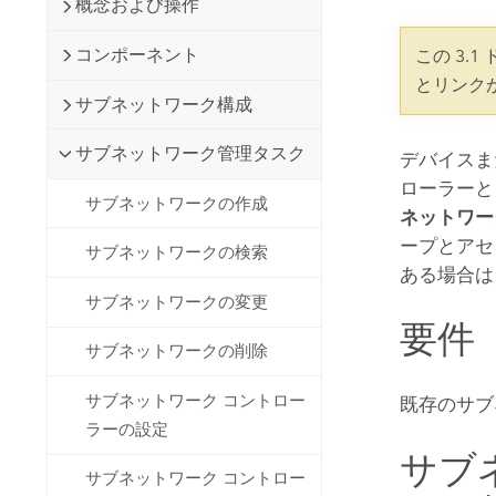
概念および操作
開発者向けテクノロジー
自然資源
マッピング &amp; 空間解析アプリ
コンポーネント
この 3.
ケーションの構築
とリンク
すべての業種
サブネットワーク構成
すべてのプロダクト
サブネットワーク管理タスク
デバイスま
ローラーと
サブネットワークの作成
ネットワー
ープとアセ
サブネットワークの検索
ある場合は
サブネットワークの変更
要件
サブネットワークの削除
サブネットワーク コントロー
既存のサブ
ラーの設定
サブ
サブネットワーク コントロー