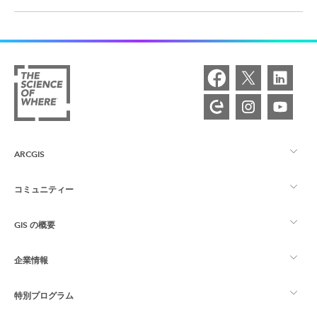
ARCGIS
コミュニティー
ArcGIS の概要
GIS の概要
Esri Community
マッピング
企業情報
GIS とは
ArcGIS ブログ
ArcGIS Pro
特別プログラム
Esri について
ロケーション インテリジェンス
業界ブログ
ArcGIS Enterprise