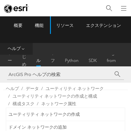
概要
機能
リソース
エクステンション
ArcGIS Pro
Menu
ツ
ー
ル
ヘルプ
は
ホ
ヘ
リ
Migrate
じ
ー
ル
フ
Python
SDK
from
め
ム
プ
ァ
ArcMap
に
レ
ン
ヘルプ
データ
ユーティリティ ネットワーク
ス
ユーティリティ ネットワークの作成と構成
構成タスク
ネットワーク属性
ユーティリティ ネットワークの作成
ドメイン ネットワークの追加