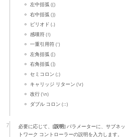
左中括弧 ({)
右中括弧 (})
ピリオド (.)
感嘆符 (!)
一重引用符 (')
左角括弧 ([)
右角括弧 (])
セミコロン (;)
キャリッジ リターン (\r)
改行 (\n)
ダブル コロン (::)
必要に応じて、
[説明]
パラメーターに、サブネッ
トワーク コントローラーの説明を入力します。