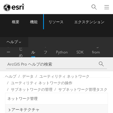
概要
機能
リソース
エクステンション
ArcGIS Pro
Menu
ツ
ー
ル
ヘルプ
は
ホ
ヘ
リ
Migrate
じ
ー
ル
フ
Python
SDK
from
め
ム
プ
ァ
ArcMap
に
レ
ン
ヘルプ
データ
ユーティリティ ネットワーク
ス
ユーティリティ ネットワークの操作
サブネットワークの管理
サブネットワーク管理タスク
ネットワーク管理
アーキテクチャ