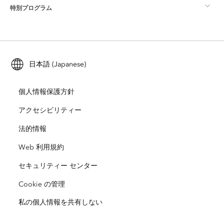
特別プログラム
Esri について
ロケーション インテリジェンス
業界ブログ
ArcGIS Enterprise
ArcGIS for Personal Use
Esri に連絡
トレーニング
ユーザー調査およびテスト
ArcGIS Online
ArcGIS for Student Use
日本語 (Japanese)
採用情報
ArcUser
Esri Young Professionals Network
開発者向けテクノロジー
自然保護
個人情報保護方針
オープンビジョン
ArcNews
イベント
ArcGIS Location Platform
アクセシビリティー
災害対応
パートナー
ArcWatch
法的情報
Esri ストア
教育機関
Web 利用規約
企業行動規範
Esri Press
ArcGIS Architecture Center
セキュリティー センター
非営利組織
環境および持続可能性の取り組み
Esri ビデオ
Cookie の管理
私の個人情報を共有しない
人種的平等
サイトマップ
GIS 用語集