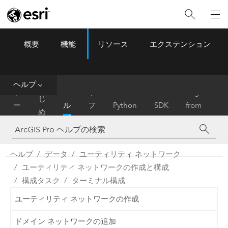
概要
機能
リソース
エクステンション
ArcGIS Pro
Menu
ツ
ー
ル
ヘルプ
は
ホ
ヘ
リ
Migrate
じ
ー
ル
フ
Python
SDK
from
め
ム
プ
ァ
ArcMap
に
レ
ン
ヘルプ
データ
ユーティリティ ネットワーク
ス
ユーティリティ ネットワークの作成と構成
構成タスク
ターミナル構成
ユーティリティ ネットワークの作成
ドメイン ネットワークの追加