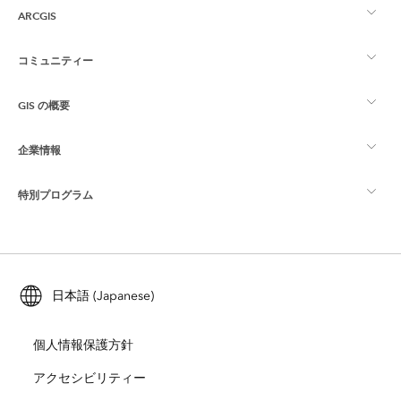
ARCGIS
コミュニティー
ArcGIS の概要
GIS の概要
Esri Community
マッピング
企業情報
GIS とは
ArcGIS ブログ
ArcGIS Pro
特別プログラム
Esri について
ロケーション インテリジェンス
業界ブログ
ArcGIS Enterprise
ArcGIS for Personal Use
Esri に連絡
トレーニング
ユーザー調査およびテスト
ArcGIS Online
ArcGIS for Student Use
日本語 (Japanese)
採用情報
ArcUser
Esri Young Professionals Network
開発者向けテクノロジー
自然保護
個人情報保護方針
オープンビジョン
ArcNews
イベント
ArcGIS Location Platform
アクセシビリティー
災害対応
パートナー