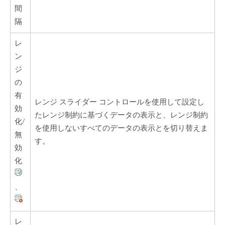
間
隔
レ
ン
ジ
の
有
レンジ スライダー コントロールを使用して設定し
効
たレンジ制約に基づくデータの表示と、レンジ制約
化/
を使用しないすべてのデータの表示とを切り替えま
無
す。
効
化
、
レ