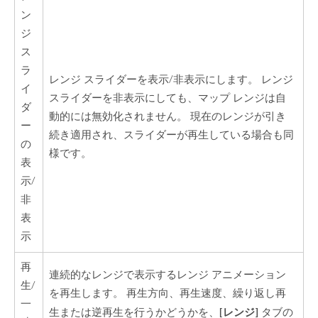
ン
ジ
ス
ラ
レンジ スライダーを表示/非表示にします。 レンジ
イ
スライダーを非表示にしても、マップ レンジは自
ダ
動的には無効化されません。 現在のレンジが引き
ー
続き適用され、スライダーが再生している場合も同
の
様です。
表
示/
非
表
示
再
連続的なレンジで表示するレンジ アニメーション
生/
を再生します。 再生方向、再生速度、繰り返し再
一
[レンジ]
生または逆再生を行うかどうかを、
タブの