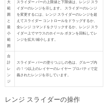
大
スライダー バーの上限値と下限値は、レンジ スラ
範
イダーのレンジを示します。 スライダーのレンジ
囲
を変更するには、レンジ スライダーのレンジを超
と
えてスライダー コントロールをドラッグするか、
最
全レンジ コマンドをクリックするか、レンジ スラ
小
イダー上でマウスのホイール ボタンを回転してレ
範
ンジを拡大/縮小します。
囲
合
計
スライダー バーの塗りつぶしの色は、グループ内
レ
の 1 つ以上のレイヤーのレイヤー プロパティで定
ン
義されたレンジを示しています。
ジ
レンジ スライダーの操作