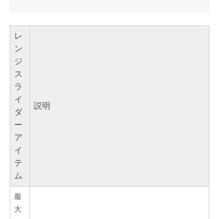
レ
ン
ジ
ス
ラ
イ
説明
ダ
ー
ア
イ
テ
ム
最
大