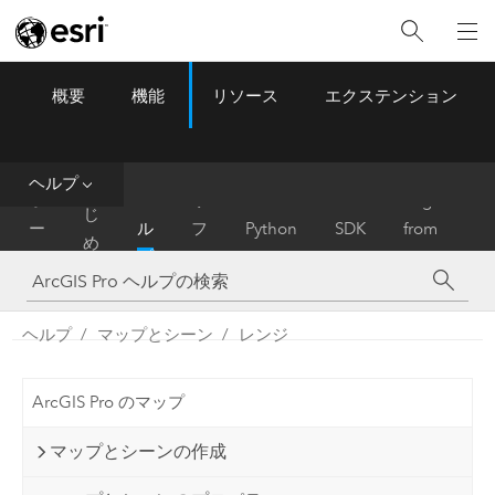
概要
機能
リソース
エクステンション
ArcGIS Pro
Menu
ツ
ー
ル
ヘルプ
は
ホ
ヘ
リ
Migrate
じ
ー
ル
フ
Python
SDK
from
め
ム
プ
ァ
ArcMap
に
レ
ン
ヘルプ
マップとシーン
レンジ
ス
ArcGIS Pro のマップ
マップとシーンの作成