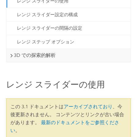
レンジ スライダーの使用
レンジ スライダー設定の構成
レンジ スライダーの間隔の設定
レンジ ステップ オプション
3D での探索的解析
レンジ スライダーの使用
この 3.1 ドキュメントは
アーカイブされており
、今
後更新されません。 コンテンツとリンクが古い場合
があります。
最新のドキュメントをご参照くださ
い
。