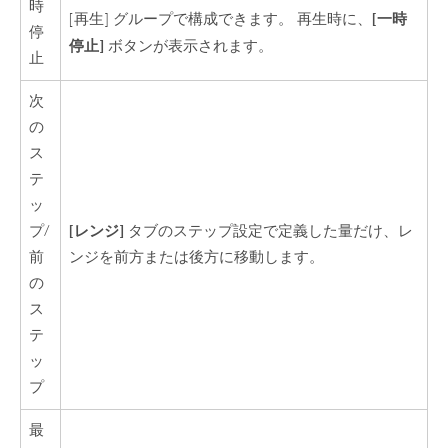
時
[一時
[再生] グループで構成できます。 再生時に、
停
停止]
ボタンが表示されます。
止
次
の
ス
テ
ッ
[レンジ]
プ/
タブのステップ設定で定義した量だけ、レ
前
ンジを前方または後方に移動します。
の
ス
テ
ッ
プ
最