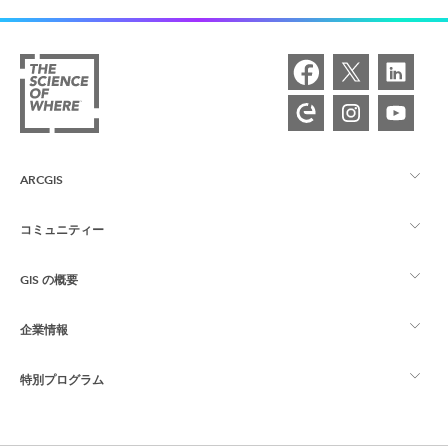
ARCGIS
コミュニティー
ArcGIS の概要
GIS の概要
Esri Community
マッピング
企業情報
GIS とは
ArcGIS ブログ
ArcGIS Pro
特別プログラム
Esri について
ロケーション インテリジェンス
業界ブログ
ArcGIS Enterprise
ArcGIS for Personal Use
Esri に連絡
トレーニング