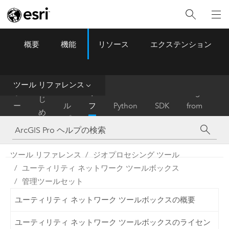
概要
機能
リソース
エクステンション
ArcGIS Pro
Menu
ツ
ー
ル
ツール リファレンス
は
ホ
ヘ
リ
Migrate
じ
ー
ル
フ
Python
SDK
from
め
ム
プ
ァ
ArcMap
に
レ
ン
ツール リファレンス
ジオプロセシング ツール
ス
ユーティリティ ネットワーク ツールボックス
管理ツールセット
ユーティリティ ネットワーク ツールボックスの概要
ユーティリティ ネットワーク ツールボックスのライセン