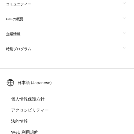
コミュニティー
ArcGIS の概要
GIS の概要
Esri Community
マッピング
企業情報
GIS とは
ArcGIS ブログ
ArcGIS Pro
特別プログラム
Esri について
ロケーション インテリジェンス
業界ブログ
ArcGIS Enterprise
ArcGIS for Personal Use
Esri に連絡
トレーニング
ユーザー調査およびテスト
ArcGIS Online
ArcGIS for Student Use
日本語 (Japanese)
採用情報
ArcUser
Esri Young Professionals Network
開発者向けテクノロジー
自然保護
個人情報保護方針
オープンビジョン
ArcNews
イベント
ArcGIS Location Platform
アクセシビリティー
災害対応
パートナー
ArcWatch
法的情報
Esri ストア
教育機関
Web 利用規約
企業行動規範