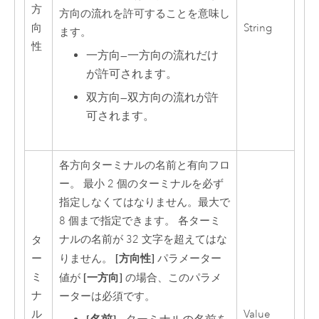
方
方向の流れを許可することを意味し
向
String
ます。
性
一方向
—
一方向の流れだけ
が許可されます。
双方向
—
双方向の流れが許
可されます。
各方向ターミナルの名前と有向フロ
ー。 最小 2 個のターミナルを必ず
指定しなくてはなりません。最大で
8 個まで指定できます。 各ターミ
ナルの名前が 32 文字を超えてはな
タ
[方向性]
ー
りません。
パラメーター
ミ
[一方向]
値が
の場合、このパラメ
ナ
ーターは必須です。
ル
Value