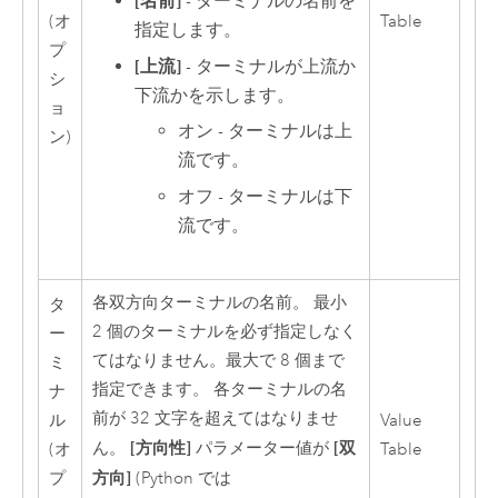
[名前]
- ターミナルの名前を
(オ
Table
指定します。
プ
[上流]
- ターミナルが上流か
シ
下流かを示します。
ョ
オン - ターミナルは上
ン)
流です。
オフ - ターミナルは下
流です。
各双方向ターミナルの名前。 最小
タ
2 個のターミナルを必ず指定しなく
ー
てはなりません。最大で 8 個まで
ミ
指定できます。 各ターミナルの名
ナ
前が 32 文字を超えてはなりませ
ル
Value
[方向性]
[双
ん。
パラメーター値が
(オ
Table
方向]
プ
(Python では