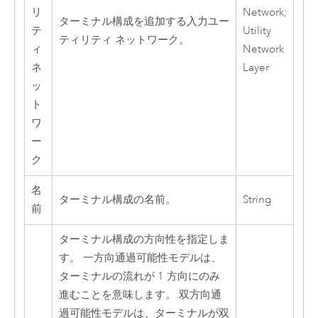
リ
Network;
ターミナル構成を追加する入力ユー
テ
Utility
ティリティ ネットワーク。
ィ
Network
ネ
Layer
ッ
ト
ワ
ー
ク
名
ターミナル構成の名前。
String
前
ターミナル構成の方向性を指定しま
す。 一方向通過可能性モデルは、
ターミナルの流れが 1 方向にのみ
進むことを意味します。 双方向通
過可能性モデルは、ターミナルが双