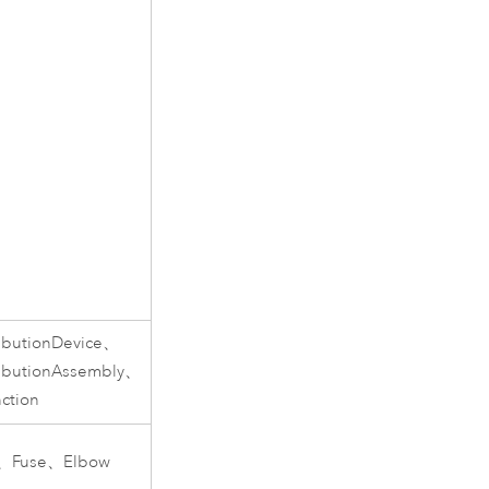
tributionDevice、
tributionAssembly、
nction
r、Fuse、Elbow