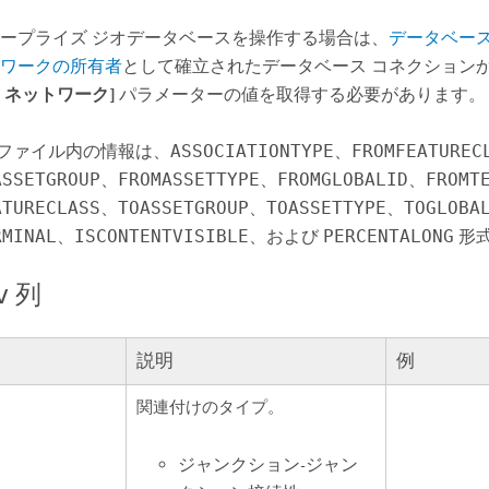
ープライズ ジオデータベースを操作する場合は、
データベース
ワークの所有者
として確立されたデータベース コネクション
 ネットワーク]
パラメーターの値を取得する必要があります。
ファイル内の情報は、
ASSOCIATIONTYPE
、
FROMFEATUREC
ASSETGROUP
、
FROMASSETTYPE
、
FROMGLOBALID
、
FROMT
ATURECLASS
、
TOASSETGROUP
、
TOASSETTYPE
、
TOGLOBA
RMINAL
、
ISCONTENTVISIBLE
、および
PERCENTALONG
形
列
v
説明
例
関連付けのタイプ。
ジャンクション-ジャン