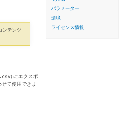
コースを探索
ArcGIS Pro の詳細
パラメーター
環境
ライセンス情報
コンテンツ
。
.csv
) にエクスポ
わせて使用できま