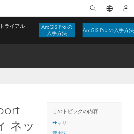
注目のトレーニング
注目の製品
注目のストーリー
注目
GIS について
イノベーションへの取り
組み
トライアル
ArcGIS Pro の
ArcGIS Pro の入手方法
合わせ
GIS とは
入手方法
スのアクセ
の実践
人工知能 (AI)
地理学的アプローチ
ロケーション インテリ
ジェンス
 更
デジタル トランスフォ
空間データ サイエンス: 解析を進化さ
ArcGIS Pro の概要
マップがライフラインとなるとき
The
ーメーション
品、開発
せる
ArcGIS Pro は、Esri の世界をリードする
2024 年にブラジルで発生した歴史的な洪水
著: J
ー
デジタル ツイン
GIS デスクトップ アプリケーションであ
の際、GIS 技術を専門とする企業である
このインストラクター主導型のコースで
本書
ンド
り、マッピング、解析、データ管理に用い
Codex は、30 日間で 17 件の緊急洪水アプ
ort
は、データのパターンや関係性を明らかに
かつ
られています。 技術がどのようなものかを
リケーションを構築し、重要な救助活動を
このトピックの内容
するために使用される空間統計技術を探索
解決
確認したり、ハンズオンのインタラクティ
実現しました。
し、複雑な問題を解決する知見を引き出し
ティ ネッ
らか
ブ マップを試したり、製品の機能を調べた
サマリー
ます。
ストーリーを読む
り、無料トライアルを開始したりします。
本書
使用法