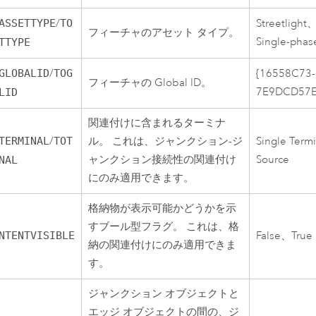
ASSETTYPE
/
TO
Streetligh
フィーチャのアセット タイプ。
Single-pha
TTYPE
GLOBALID
/
TOG
{16558C73-
フィーチャの Global ID。
7E9DCD57E
LID
関連付けに含まれるターミナ
TERMINAL
/
TOT
ル。 これは、ジャンクション-ジ
Single Ter
ャンクション接続性の関連付け
Source
NAL
にのみ適用できます。
格納物が表示可能かどうかを示
すブール型フラグ。 これは、格
NTENTVISIBLE
False、True
納の関連付けにのみ適用できま
す。
ジャンクション オブジェクトと
エッジ オブジェクトの間の、ジ