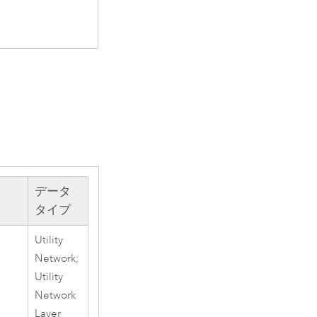
データ
タイプ
Utility
Network;
。
Utility
Network
Layer