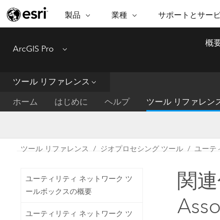
製品
業種
サポートとサー
ARCGIS
業種
サポートとサービス
機
概
ArcGIS Pro
Menu
ArcGIS の概要
建築・工業技術・建設
プロフェッショナル
非営利組
マ
Esri のエンタープライズ地理空間
コンサル
デ
テクニカル サポー
市民の安
プラットフォーム
ツール リファレンス
ビジネス
解
トレーニング
サイエン
ArcGIS Online
位
ホーム
はじめに
ヘルプ
ツール リファレン
自然保護
完全な SaaS マッピング プラット
地方自治
デ
フォーム
教育機関
空
持続可能
ArcGIS Pro
公共エネルギー
ツール リファレンス
ジオプロセシング ツール
ユーテ
電気通信
世界有数の GIS ソフトウェア
施設管理
関連
交通機関
ArcGIS Enterprise
ユーティリティ ネットワーク ツ
保健福祉サービス
GIS とマッピングの基本的なシス
ールボックスの概要
水道
Ass
テム
中央政府
ユーティリティ ネットワーク ツ