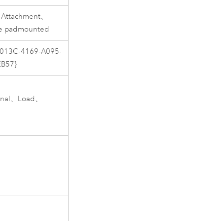
t、Attachment、
se padmounted
013C-4169-A095-
B57}
minal、Load、