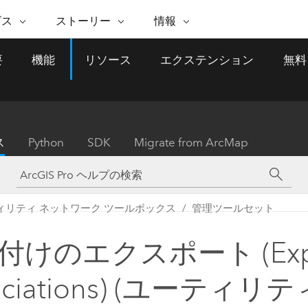
注目のイニシアティブ
ビス
ストーリー
情報
能
ESRI ストーリー
セルフサービス
ESRI について
ARCGIS の購入
ESRI に連絡
要
機能
リソース
エクステンション
無料
 サービス
織
ッピング
WhereNext Magazine
優れた地理空間情報活用へ
Esri について
ユーザー タイプ
ArcUser
サポートに問い
ータを空間的に表示および理解
エグゼクティブレベルのニ
の道
ArcGIS へのロールベー
ArcGIS ユーザー向け
ト
全
Esri のプログラムと取り組み
ュースと洞察
ス
的な技術リソース
析
Esri Community
ス
イベント
置情報を分析に活用
Esri ブログ
Esri ストア
ArcNews
ス
Python
SDK
Migrate from ArcMap
ArcGIS ブログ
実世界のグローバルな GIS
Esri の ArcGIS 製品
業界ニュースと ArcGIS
体
パートナー
ータ管理
技術革新
新情報
ドキュメント
間データの統合、編集、共有
購入方法
な開発
採用情報
インフラストラクチャ管理
Esri と The Science of Where
Esri 製品、パートナー製
ArcWatch
My Esri
ィリティ ネットワーク ツールボックス
管理ツールセット
GIS を活用して、最新の強靱で持続可能な未
メディアおよびアナリスト関
のポッドキャスト
者サブスクリプション
地理空間に関するニュ
来を創ります。 計画と運用に対する地理学
すべての機能
係者の方へ
ビジネスおよびテクノロジ
ス、見解、およびトレ
的アプローチは、インフラストラクチャ プ
付けのエクスポート (Exp
ロジェクトが周囲の環境とどのように関連
ー リーダーの声
しているかをリーダーが理解するのに役立
ociations) (ユーティリ
ちます。
Esri に連絡
すべてのストーリー
インフラストラクチャ管理の探索