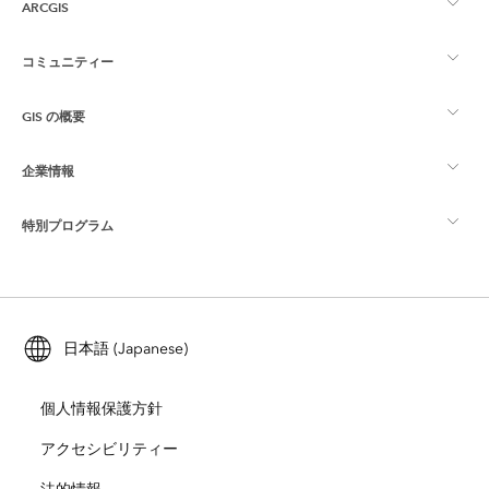
ARCGIS
コミュニティー
ArcGIS の概要
GIS の概要
Esri Community
マッピング
企業情報
GIS とは
ArcGIS ブログ
ArcGIS Pro
特別プログラム
Esri について
ロケーション インテリジェンス
業界ブログ
ArcGIS Enterprise
ArcGIS for Personal Use
Esri に連絡
トレーニング
ユーザー調査およびテスト
ArcGIS Online
ArcGIS for Student Use
日本語 (Japanese)
採用情報
ArcUser
Esri Young Professionals Network
開発者向けテクノロジー
自然保護
個人情報保護方針
オープンビジョン
ArcNews
イベント
ArcGIS Location Platform
アクセシビリティー
災害対応
パートナー
ArcWatch