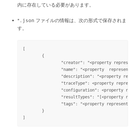
内に存在している必要があります。
*
.json
ファイルの情報は、次の形式で保存されま
す。
[

	{

		"creator": "<property representing the connected portal account on creation>",

		"name": "<property  representing the name for the named trace configuration>",

		"description": "<property representing the description of the named trace configuration>",

		"traceType": <property representing the trace type>,

		"configuration": <property representing the collection of trace configuration parameters>,

		"resultTypes": "[<property representing the types of results to return>]",

		"tags": "<property representing user provided tags>"

	}

]