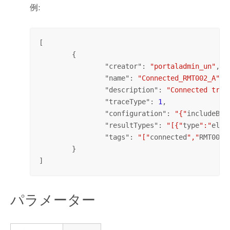
例:
[

	{

		"
creator
": 
"portaladmin_un"
,

		"
name
": 
"Connected_RMT002_A"
,

		"
description
": 
"Connected trac
		"
traceType
": 
1
,

		"
configuration
": 
"{"
includeBar
		"
resultTypes
": 
"[{"
type
":"
elem
		"
tags
": 
"["
connected
","
RMT002
"
	}

]
パラメーター