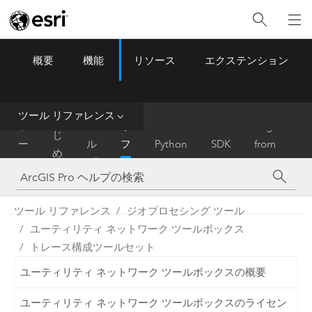
概要
機能
リソース
エクステンション
ArcGIS Pro
Menu
ツ
ー
ル
ツール リファレンス
は
ホ
ヘ
リ
Migrate
じ
ー
ル
フ
Python
SDK
from
め
ム
プ
ァ
ArcMap
に
レ
ン
ツール リファレンス
ジオプロセシング ツール
ス
ユーティリティ ネットワーク ツールボックス
トレース構成ツールセット
ユーティリティ ネットワーク ツールボックスの概要
ユーティリティ ネットワーク ツールボックスのライセン