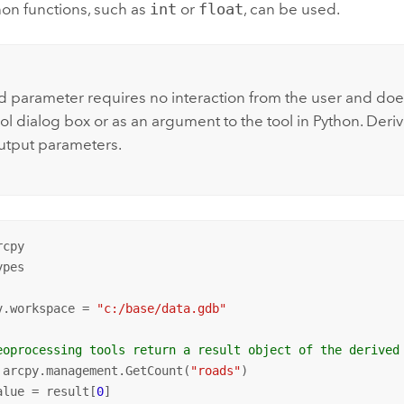
hon
functions, such as
int
or
float
, can be used.
d parameter requires no interaction from the user and do
ol dialog box or as an argument to the tool in
Python
. Deri
utput parameters.
pes

v.workspace = 
"c:/base/data.gdb"
eoprocessing tools return a result object of the derived
 arcpy.management.GetCount(
"roads"
)

alue = result[
0
]
