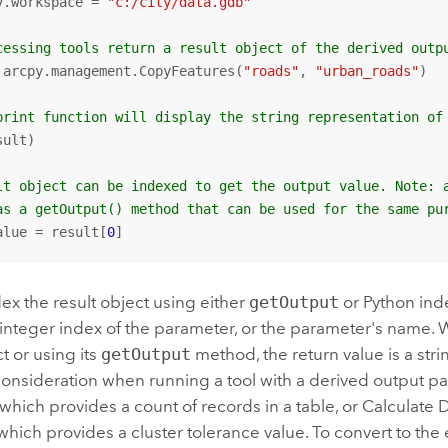
v.workspace = 
"c:/city/data.gdb"
cessing tools return a result object of the derived outp
 arcpy.management.CopyFeatures(
"roads"
, 
"urban_roads"
)

print function will display the string representation of
ult)

lt object can be indexed to get the output value. Note: 
as a getOutput() method that can be used for the same pu
alue = result[
0
]
ex the result object using either
getOutput
or
Python
ind
 integer index of the parameter, or the parameter's name.
ct or using its
getOutput
method, the return value is a strin
consideration when running a tool with a derived output p
 which provides a count of records in a table, or
Calculate D
 which provides a cluster tolerance value. To convert to the