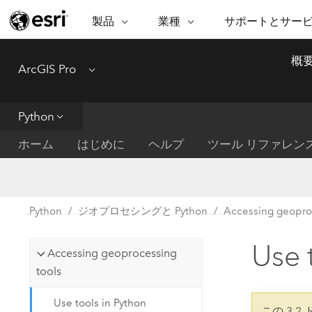
製品
業種
サポートとサー
ARCGIS
業種
サポートとサービス
機
概
ArcGIS Pro
Menu
ArcGIS の概要
建築・工業技術・建設
プロフェッショナル
非営利組
マ
Esri のエンタープライズ地理空間
コンサル
デ
テクニカル サポー
市民の安
プラットフォーム
Python
ビジネス
解
トレーニング
サイエン
ArcGIS Online
位
ホーム
はじめに
ヘルプ
ツール リファレン
自然保護
完全な SaaS マッピング プラット
地方自治
デ
フォーム
教育機関
空
持続可能
ArcGIS Pro
公共エネルギー
Python
ジオプロセシングと Python
Accessing geopro
電気通信
世界有数の GIS ソフトウェア
施設管理
Use 
交通機関
ArcGIS Enterprise
Accessing geoprocessing
保健福祉サービス
GIS とマッピングの基本的なシス
tools
水道
テム
中央政府
Use tools in Python
この 3.