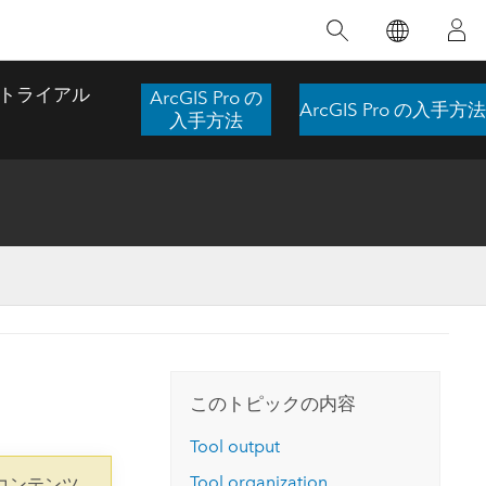
注目のトレーニング
注目の製品
注目のストーリー
注目
GIS について
イノベーションへの取り
組み
トライアル
ArcGIS Pro の
ArcGIS Pro の入手方法
合わせ
GIS とは
入手方法
スのアクセ
の実践
人工知能 (AI)
地理学的アプローチ
ロケーション インテリ
ジェンス
 更
デジタル トランスフォ
空間データ サイエンス: 解析を進化さ
ArcGIS Pro の概要
マップがライフラインとなるとき
The
ーメーション
品、開発
せる
ArcGIS Pro は、Esri の世界をリードする
2024 年にブラジルで発生した歴史的な洪水
著: J
ー
デジタル ツイン
GIS デスクトップ アプリケーションであ
の際、GIS 技術を専門とする企業である
このインストラクター主導型のコースで
本書
ンド
り、マッピング、解析、データ管理に用い
Codex は、30 日間で 17 件の緊急洪水アプ
は、データのパターンや関係性を明らかに
かつ
られています。 技術がどのようなものかを
リケーションを構築し、重要な救助活動を
このトピックの内容
するために使用される空間統計技術を探索
解決
確認したり、ハンズオンのインタラクティ
実現しました。
し、複雑な問題を解決する知見を引き出し
らか
ブ マップを試したり、製品の機能を調べた
Tool output
ます。
ストーリーを読む
り、無料トライアルを開始したりします。
本書
Tool organization
コンテンツ