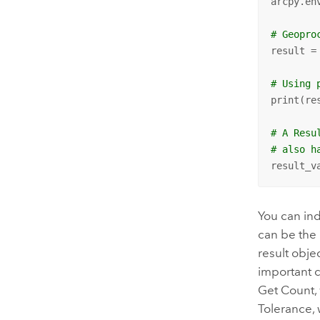
arcpy.en
# Geopro
result =
# Using 
print(res
# A Resu
# also h
result_v
You can ind
can be the
result obje
important 
Get Count
,
Tolerance
,