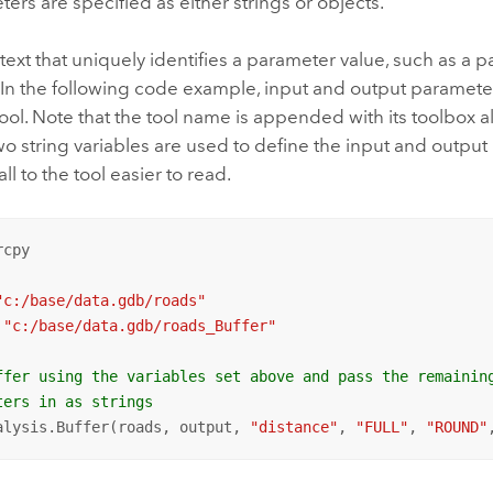
ters are specified as either strings or objects.
 text that uniquely identifies a parameter value, such as a p
In the following code example, input and output parameter
ool. Note that the tool name is appended with its toolbox ali
o string variables are used to define the input and output
ll to the tool easier to read.
cpy

"c:/base/data.gdb/roads"
 
"c:/base/data.gdb/roads_Buffer"
ffer using the variables set above and pass the remainin
ters in as strings
alysis.Buffer(roads, output, 
"distance"
, 
"FULL"
, 
"ROUND"