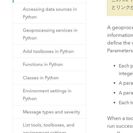
開発者向けテクノロジー
自然資源
とリンク
Accessing data sources in
マッピング &amp; 空間解析アプリ
Python
ケーションの構築
すべての業種
A geoproces
Geoprocessing services in
information
Python
すべてのプロダクト
define the 
Parameters
Add toolboxes in Python
Functions in Python
Each p
integer
Classes in Python
A para
Environment settings in
A para
Python
Each t
Message types and severity
When a too
List tools, toolboxes, and
run success
environment settings