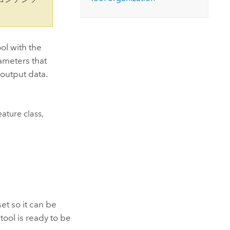
コースを探索
ArcGIS Pro の詳細
。
ol with the
ameters that
 output data.
ature class,
set so it can be
tool is ready to be