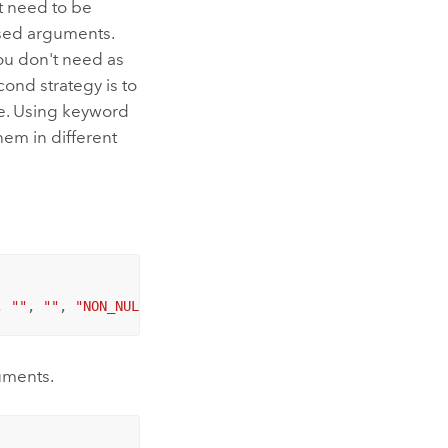
t need to be
used arguments.
you don't need as
cond strategy is to
e. Using keyword
em in different
, 
""
, 
""
, 
"NON_NULLABLE"
)
uments.