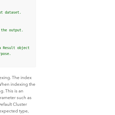
ut dataset. 
 the output.
a Result object 
rpose.
exing. The index
 When indexing the
g. This is an
arameter such as
efault Cluster
 expected type,