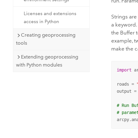
run. Parame
Licenses and extensions
Strings are
access in Python
a keyword. 
the
Buffer
t
Creating geoprocessing
example, tw
tools
make the ca
Extending geoprocessing
with Python modules
import
 ar
roads = 
output =
# Run Bu
# parame
arcpy.an