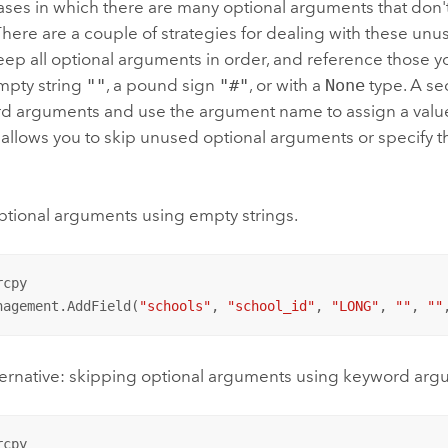
ases in which there are many optional arguments that don'
There are a couple of strategies for dealing with these un
eep all optional arguments in order, and reference those 
mpty string
""
, a pound sign
"#"
, or with a
None
type. A se
d arguments and use the argument name to assign a valu
llows you to skip unused optional arguments or specify th
ptional arguments using empty strings.
cpy

nagement.AddField(
"schools"
, 
"school_id"
, 
"LONG"
, 
""
, 
""
lternative: skipping optional arguments using keyword arg
cpy
