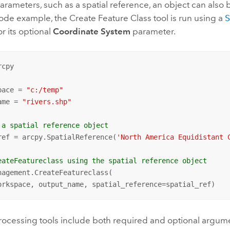
rameters, such as a spatial reference, an object can also b
code example, the
Create Feature Class
tool is run using a
r its optional
Coordinate System
parameter.
cpy

pace = 
"c:/temp"
ame = 
"rivers.shp"
 a spatial reference object
ref = arcpy.SpatialReference(
'North America Equidistant 
eateFeatureclass using the spatial reference object
nagement.CreateFeatureclass(

orkspace, output_name, spatial_reference=spatial_ref)
ocessing tools include both required and optional argum