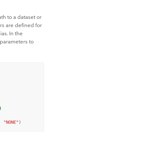
ath to a dataset or
s are defined for
as. In the
 parameters to
g 
, 
"NONE"
)