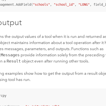
nagement.AddField(
"schools"
, 
"school_id"
, 
"LONG"
, field_
output
ns the output values of a tool when it is run and returned a
bject maintains information about a tool operation after it
des messages, parameters, and outputs. Functions such as
tMessages
provide information solely from the preceding 
in a
Result
object even after running other tools.
ng examples show how to get the output from a result objec
ing tool has run.
cpy
