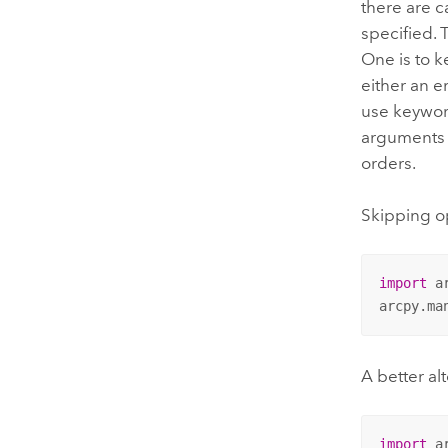
there are c
specified. 
One is to k
either an e
use keywor
arguments a
orders.
Skipping o
import
 ar
arcpy.ma
A better a
import
 ar