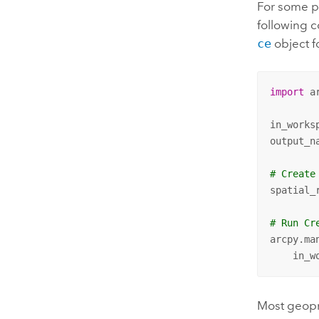
For some pa
following 
ce
object fo
import
 ar
in_works
output_n
# Create
spatial_
# Run Cr
arcpy.ma
    in_w
Most geopr