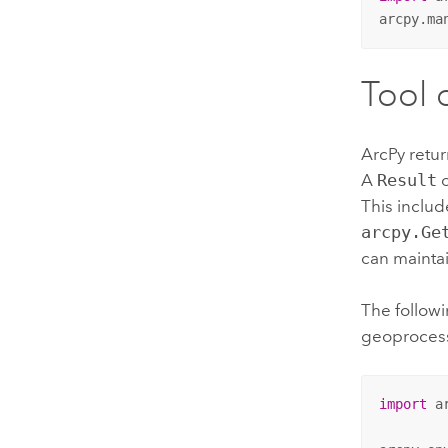
arcpy.ma
Tool 
ArcPy retur
A
Result
o
This inclu
arcpy.Ge
can mainta
The followi
geoprocess
import
 ar