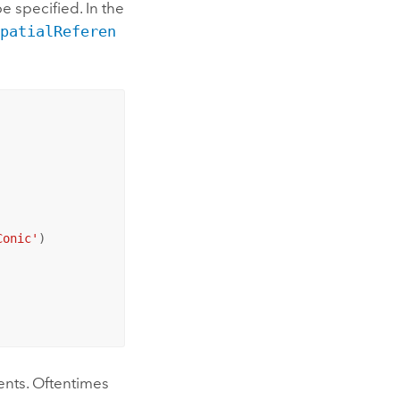
e specified. In the
SpatialReferen
Conic'
)

ents. Oftentimes