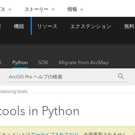
注目のイニシアティブ
ビス
ストーリー
情報
能
ESRI ストーリー
セルフサービス
ESRI について
ARCGIS の購入
ESRI に連絡
要
機能
リソース
エクステンション
無料
 サービス
織
ッピング
WhereNext Magazine
優れた地理空間情報活用へ
Esri について
ユーザー タイプ
ArcUser
サポートに問い
ータを空間的に表示および理解
エグゼクティブレベルのニ
の道
ArcGIS へのロールベー
ArcGIS ユーザー向け
ト
全
Esri のプログラムと取り組み
ュースと洞察
ス
的な技術リソース
析
Esri Community
ス
イベント
置情報を分析に活用
Esri ブログ
Esri ストア
ArcNews
ス
Python
SDK
Migrate from ArcMap
ArcGIS ブログ
実世界のグローバルな GIS
Esri の ArcGIS 製品
業界ニュースと ArcGIS
体
パートナー
ータ管理
技術革新
新情報
ドキュメント
間データの統合、編集、共有
購入方法
な開発
採用情報
インフラストラクチャ管理
Esri と The Science of Where
Esri 製品、パートナー製
ArcWatch
My Esri
cessing tools
GIS を活用して、最新の強靱で持続可能な未
メディアおよびアナリスト関
のポッドキャスト
者サブスクリプション
地理空間に関するニュ
来を創ります。 計画と運用に対する地理学
すべての機能
係者の方へ
ビジネスおよびテクノロジ
ス、見解、およびトレ
的アプローチは、インフラストラクチャ プ
tools in Python
ロジェクトが周囲の環境とどのように関連
ー リーダーの声
しているかをリーダーが理解するのに役立
ちます。
Esri に連絡
すべてのストーリー
2 ドキュメントは
アーカイブされており
、今後更新されません。 
インフラストラクチャ管理の探索