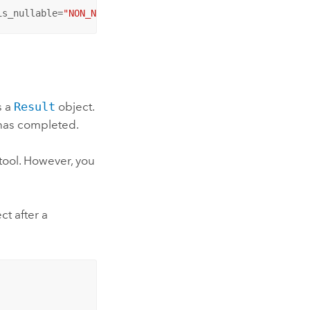
is_nullable=
"NON_NULLABLE"
)
s a
Result
object.
 has completed.
tool. However, you
t after a