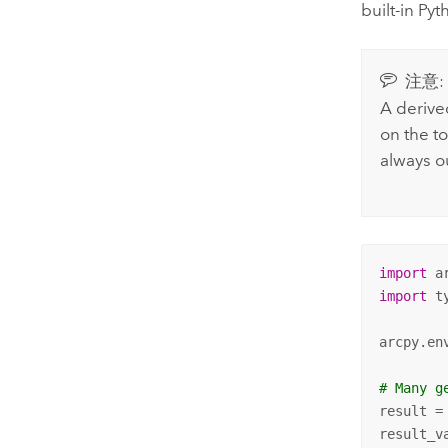
built-in
Pyt
注意:
A derive
on the to
always o
import
import
 ty
arcpy.en
# Many g
result =
result_v