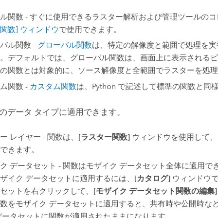
ル関数 - すぐに使用できるラスター解析および管理ツールの
関数] ウィンドウ
で使用できます。
バル関数 -
グローバル関数
は、特定の解像度と範囲で処理を実
。デフォルトでは、グローバル関数は、画面上に表示されるピ
の関数とは対象的に、ソース解像度と全範囲でラスターを処理
ム関数 -
カスタム関数
は、Python で記述して標準の関数と
のデータ タイプに適用できます。
ー レイヤー - 関数は、
[ラスター関数]
ウィンドウを使用して、
できます。
ク データセット - 関数はモザイク データセット全体に適用
ザイク データセットに適用するには、
[カタログ]
ウィンドウで
セットを右クリックして、
[モザイク データセット関数の編集]
数をモザイク データセットに適用すると、共有時や公開時な
データセットに関数が適用されたままになります。