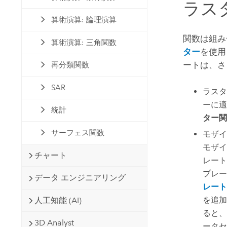
ラス
算術演算: 論理演算
関数は組み
算術演算: 三角関数
ター
を使用
ートは、さ
再分類関数
SAR
ラスタ
ーに適
統計
ター関
サーフェス関数
モザイ
モザイ
チャート
レート
プレー
データ エンジニアリング
レート
を追加
人工知能 (AI)
ると、
3D Analyst
ータセ