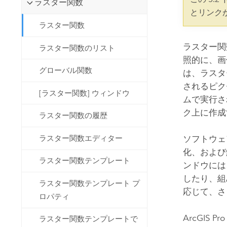
ラスター関数
開発者向けテクノロジー
自然資源
とリンク
マッピング &amp; 空間解析アプリ
ラスター関数
ケーションの構築
すべての業種
ラスター関
ラスター関数のリスト
照的に、画
すべてのプロダクト
グローバル関数
は、ラスタ
されるピク
[ラスター関数] ウィンドウ
ムで実行さ
ク上に作成
ラスター関数の履歴
ラスター関数エディター
ソフトウェ
化、および
ラスター関数テンプレート
ンドウには
したり、組
ラスター関数テンプレート プ
応じて、さ
ロパティ
ArcGIS Pro
ラスター関数テンプレートで