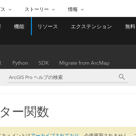
注目のイニシアティブ
ビス
ストーリー
情報
能
ESRI ストーリー
セルフサービス
ESRI について
ARCGIS の購入
ESRI に連絡
要
機能
リソース
エクステンション
無料
 サービス
織
ッピング
WhereNext Magazine
優れた地理空間情報活用へ
Esri について
ユーザー タイプ
ArcUser
サポートに問い
ータを空間的に表示および理解
エグゼクティブレベルのニ
の道
ArcGIS へのロールベー
ArcGIS ユーザー向け
ト
全
Esri のプログラムと取り組み
ュースと洞察
ス
的な技術リソース
析
Esri Community
ス
イベント
置情報を分析に活用
Esri ブログ
Esri ストア
ArcNews
ス
Python
SDK
Migrate from ArcMap
ArcGIS ブログ
実世界のグローバルな GIS
Esri の ArcGIS 製品
業界ニュースと ArcGIS
体
パートナー
ータ管理
技術革新
新情報
ドキュメント
間データの統合、編集、共有
購入方法
な開発
採用情報
インフラストラクチャ管理
Esri と The Science of Where
Esri 製品、パートナー製
ArcWatch
My Esri
GIS を活用して、最新の強靱で持続可能な未
メディアおよびアナリスト関
のポッドキャスト
者サブスクリプション
地理空間に関するニュ
来を創ります。 計画と運用に対する地理学
すべての機能
係者の方へ
ビジネスおよびテクノロジ
ス、見解、およびトレ
的アプローチは、インフラストラクチャ プ
ター関数
ロジェクトが周囲の環境とどのように関連
ー リーダーの声
しているかをリーダーが理解するのに役立
ちます。
Esri に連絡
すべてのストーリー
2 ドキュメントは
アーカイブされており
、今後更新されません。 
インフラストラクチャ管理の探索