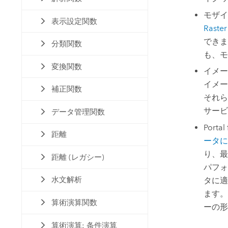
モザイ
表示設定関数
Raster
できま
分類関数
も、モ
変換関数
イメー
イメー
補正関数
それら
サービ
データ管理関数
Portal
距離
ータに
り、最
距離 (レガシー)
パフォ
水文解析
タに適
ます。
算術演算関数
ーの形
算術演算: 条件演算