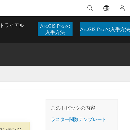
注目のトレーニング
注目の製品
注目のストーリー
注目
GIS について
イノベーションへの取り
組み
トライアル
ArcGIS Pro の
ArcGIS Pro の入手方法
合わせ
GIS とは
入手方法
スのアクセ
の実践
人工知能 (AI)
地理学的アプローチ
ロケーション インテリ
ジェンス
 更
デジタル トランスフォ
空間データ サイエンス: 解析を進化さ
ArcGIS Pro の概要
マップがライフラインとなるとき
The
ーメーション
品、開発
せる
ArcGIS Pro は、Esri の世界をリードする
2024 年にブラジルで発生した歴史的な洪水
著: J
ー
デジタル ツイン
GIS デスクトップ アプリケーションであ
の際、GIS 技術を専門とする企業である
このインストラクター主導型のコースで
本書
ンド
り、マッピング、解析、データ管理に用い
Codex は、30 日間で 17 件の緊急洪水アプ
は、データのパターンや関係性を明らかに
かつ
られています。 技術がどのようなものかを
リケーションを構築し、重要な救助活動を
このトピックの内容
するために使用される空間統計技術を探索
解決
確認したり、ハンズオンのインタラクティ
実現しました。
し、複雑な問題を解決する知見を引き出し
らか
ブ マップを試したり、製品の機能を調べた
ラスター関数テンプレート
ます。
ストーリーを読む
り、無料トライアルを開始したりします。
本書
コンテンツ