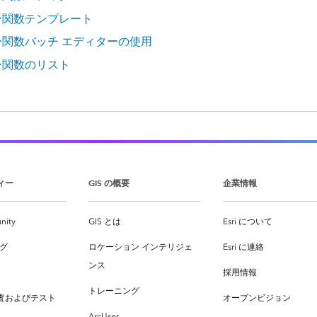
ー関数テンプレート
ー関数バッチ エディターの使用
ー関数のリスト
ィー
GIS の概要
企業情報
nity
GIS とは
Esri について
ログ
ロケーション インテリジェ
Esri に連絡
ンス
採用情報
トレーニング
査およびテスト
オープンビジョン
ArcUser