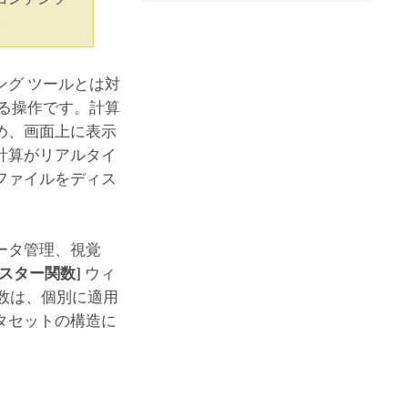
コースを探索
ArcGIS Pro の詳細
。
グ ツールとは対
る操作です。計算
め、画面上に表示
計算がリアルタイ
ファイルをディス
ータ管理、視覚
ラスター関数]
ウィ
数は、個別に適用
タセットの構造に