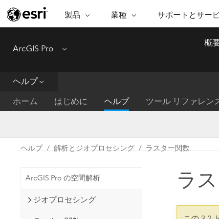
製品
業種
サポートとサー
ARCGIS
業種
サポートとサービス
機
概
ArcGIS Pro
Menu
ArcGIS の概要
建築・工業技術・建設
プロフェッショナル
非営利組
マ
Esri のエンタープライズ地理空間
コンサル
デ
テクニカル サポー
市民の安
プラットフォーム
ヘルプ
ビジネス
解
トレーニング
サイエン
ArcGIS Online
位
ホーム
はじめに
ヘルプ
ツール リファレン
自然保護
完全な SaaS マッピング プラット
地方自治
デ
フォーム
教育機関
空
持続可能
ArcGIS Pro
公共エネルギー
ヘルプ
解析とジオプロセシング
ラスター関数
電気通信
世界有数の GIS ソフトウェア
施設管理
ラス
交通機関
ArcGIS Enterprise
ArcGIS Pro の空間解析
保健福祉サービス
GIS とマッピングの基本的なシス
水道
ジオプロセシング
テム
中央政府
この 3.