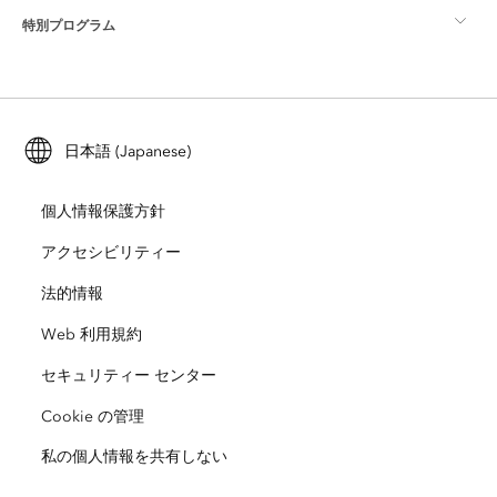
特別プログラム
Esri について
ロケーション インテリジェンス
業界ブログ
ArcGIS Enterprise
ArcGIS for Personal Use
Esri に連絡
トレーニング
ユーザー調査およびテスト
ArcGIS Online
ArcGIS for Student Use
日本語 (Japanese)
採用情報
ArcUser
Esri Young Professionals Network
開発者向けテクノロジー
自然保護
個人情報保護方針
オープンビジョン
ArcNews
イベント
ArcGIS Location Platform
アクセシビリティー
災害対応
パートナー
ArcWatch
法的情報
Esri ストア
教育機関
Web 利用規約
企業行動規範
Esri Press
ArcGIS Architecture Center
セキュリティー センター
非営利組織
環境および持続可能性の取り組み
Esri ビデオ
Cookie の管理
私の個人情報を共有しない
人種的平等
サイトマップ
GIS 用語集