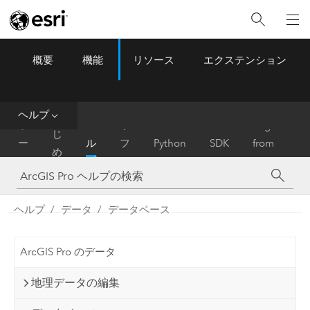
概要
機能
リソース
エクステンション
ArcGIS Pro
Menu
ツ
ー
ル
ヘルプ
は
ホ
ヘ
リ
Migrate
じ
ー
ル
フ
Python
SDK
from
め
ム
プ
ァ
ArcMap
に
レ
ン
ヘルプ
データ
データベース
ス
ArcGIS Pro のデータ
地理データの編集