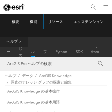
概要
機能
リソース
エクステンション
ArcGIS Pro
Menu
ツ
ー
ル
ヘルプ
は
ホ
ヘ
リ
Migrate
じ
ー
ル
フ
Python
SDK
from
め
ム
プ
ァ
ArcMap
に
レ
ン
ヘルプ
データ
ArcGIS Knowledge
ス
調査のナレッジ グラフの探索と編集
ArcGIS Knowledge の基本操作
ArcGIS Knowledge の基本用語