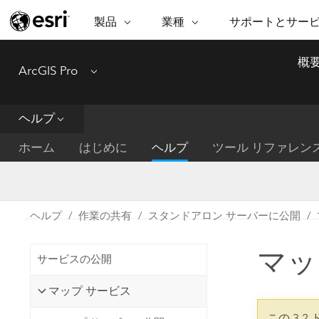
製品
業種
サポートとサー
ARCGIS
業種
サポートとサービス
機
概
ArcGIS Pro
Menu
ArcGIS の概要
建築・工業技術・建設
プロフェッショナル
非営利組
マ
Esri のエンタープライズ地理空間
コンサル
デ
テクニカル サポー
市民の安
プラットフォーム
ヘルプ
ビジネス
解
トレーニング
サイエン
ArcGIS Online
位
ホーム
はじめに
ヘルプ
ツール リファレン
自然保護
完全な SaaS マッピング プラット
地方自治
デ
フォーム
教育機関
空
持続可能
ArcGIS Pro
公共エネルギー
ヘルプ
作業の共有
スタンドアロン サーバーに公開
電気通信
世界有数の GIS ソフトウェア
施設管理
マッ
交通機関
ArcGIS Enterprise
サービスの公開
保健福祉サービス
GIS とマッピングの基本的なシス
水道
マップ サービス
テム
中央政府
この 3.