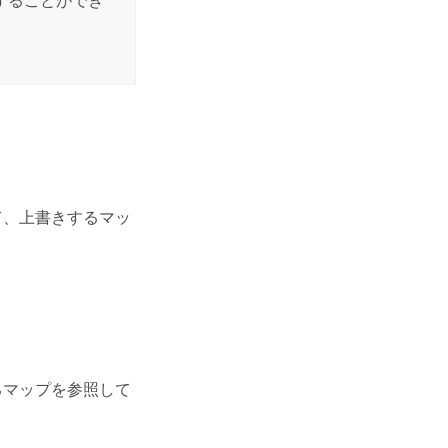
することができ
て、上書きするマッ
るマップを参照して