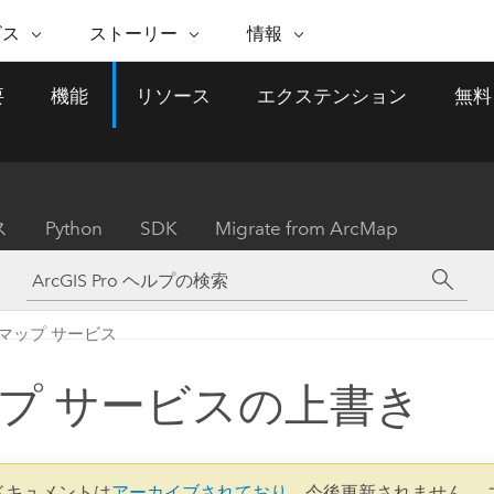
注目のイニシアティブ
ビス
ストーリー
情報
能
ESRI ストーリー
セルフサービス
ESRI について
ARCGIS の購入
ESRI に連絡
要
機能
リソース
エクステンション
無料
 サービス
織
ッピング
WhereNext Magazine
優れた地理空間情報活用へ
Esri について
ユーザー タイプ
ArcUser
サポートに問い
ータを空間的に表示および理解
エグゼクティブレベルのニ
の道
ArcGIS へのロールベー
ArcGIS ユーザー向け
ト
全
Esri のプログラムと取り組み
ュースと洞察
ス
的な技術リソース
析
Esri Community
ス
イベント
置情報を分析に活用
Esri ブログ
Esri ストア
ArcNews
ス
Python
SDK
Migrate from ArcMap
ArcGIS ブログ
実世界のグローバルな GIS
Esri の ArcGIS 製品
業界ニュースと ArcGIS
体
パートナー
ータ管理
技術革新
新情報
ドキュメント
間データの統合、編集、共有
購入方法
な開発
採用情報
インフラストラクチャ管理
Esri と The Science of Where
Esri 製品、パートナー製
ArcWatch
My Esri
マップ サービス
GIS を活用して、最新の強靱で持続可能な未
メディアおよびアナリスト関
のポッドキャスト
者サブスクリプション
地理空間に関するニュ
来を創ります。 計画と運用に対する地理学
すべての機能
係者の方へ
ビジネスおよびテクノロジ
ス、見解、およびトレ
的アプローチは、インフラストラクチャ プ
プ サービスの上書き
ロジェクトが周囲の環境とどのように関連
ー リーダーの声
しているかをリーダーが理解するのに役立
ちます。
Esri に連絡
すべてのストーリー
2 ドキュメントは
アーカイブされており
、今後更新されません。 
インフラストラクチャ管理の探索