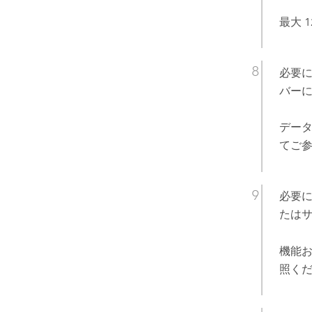
最大 
必要
バー
データ
てご
必要
たはサ
機能お
照く