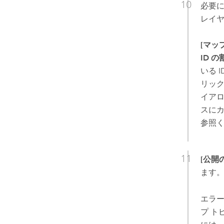
必要
レイヤ
[マッ
ID 
いる 
リッ
イアロ
スにカ
参照
[公開
ます
エラ
プ ト