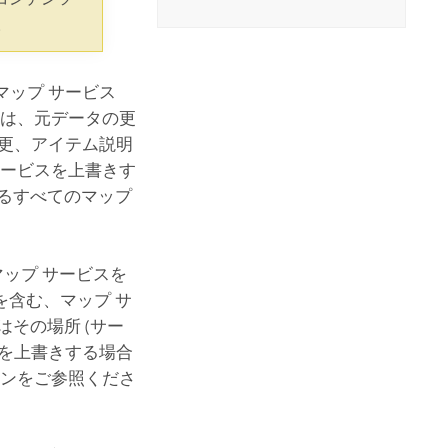
コースを探索
ArcGIS Pro の詳細
。
マップ サービス
には、元データの更
変更、アイテム説明
サービスを上書きす
るすべてのマップ
マップ サービスを
含む、マップ サ
その場所 (サー
スを上書きする場合
ョンをご参照くださ