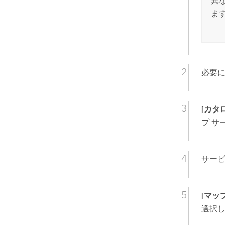
異
ま
必要
[カタ
プ サ
サー
[マッ
選択