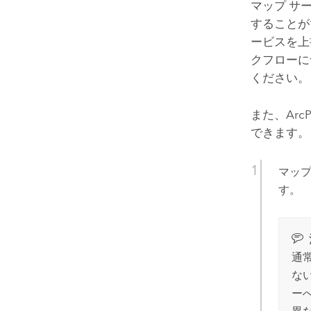
マップ サ
することが
ービスを上
クフローに
ください。
また、
ArcP
できます。
マッ
す。
通
な
ー