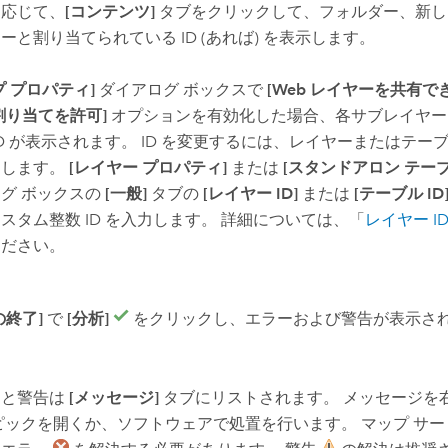
に応じて、
[コンテンツ]
タブをクリックして、フォルダー、新し
ーと割り当てられている ID (あれば) を表示します。
プ プロパティ]
ダイアログ ボックスで
[Web レイヤーを共有
の割り当てを許可]
オプションを有効化した場合、各サブレイヤー
ID が表示されます。 ID を変更するには、レイヤーまたはテ
クします。
[レイヤー プロパティ]
または
[スタンドアロン テーブ
グ ボックスの
[一般]
タブの
[レイヤー ID]
または
[テーブル ID
スタム整数 ID を入力します。 詳細については、「
レイヤー I
ください。
の終了]
で
[分析]
をクリックし、エラーおよび警告が表示さ
。
ーと警告は
[メッセージ]
タブにリストされます。 メッセージを
ピックを開くか、ソフトウェアで処置を行います。 マップ サ