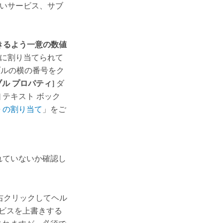
いサービス、サブ
できるよう一意の数値
に割り当てられて
ーブルの横の番号をク
ル プロパティ]
ダ
]
テキスト ボック
D の割り当て
」をご
れていないか確認し
右クリックしてヘル
ービスを上書きする