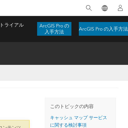
注目のトレーニング
注目の製品
注目のストーリー
注目
GIS について
イノベーションへの取り
組み
トライアル
ArcGIS Pro の
ArcGIS Pro の入手方法
合わせ
GIS とは
入手方法
スのアクセ
の実践
人工知能 (AI)
地理学的アプローチ
ロケーション インテリ
ジェンス
 更
デジタル トランスフォ
空間データ サイエンス: 解析を進化さ
ArcGIS Pro の概要
マップがライフラインとなるとき
The
ーメーション
品、開発
せる
ArcGIS Pro は、Esri の世界をリードする
2024 年にブラジルで発生した歴史的な洪水
著: J
ー
デジタル ツイン
GIS デスクトップ アプリケーションであ
の際、GIS 技術を専門とする企業である
このインストラクター主導型のコースで
本書
ンド
り、マッピング、解析、データ管理に用い
Codex は、30 日間で 17 件の緊急洪水アプ
は、データのパターンや関係性を明らかに
かつ
られています。 技術がどのようなものかを
リケーションを構築し、重要な救助活動を
このトピックの内容
するために使用される空間統計技術を探索
解決
確認したり、ハンズオンのインタラクティ
実現しました。
し、複雑な問題を解決する知見を引き出し
らか
ブ マップを試したり、製品の機能を調べた
キャッシュ マップ サービス
ます。
ストーリーを読む
り、無料トライアルを開始したりします。
に関する検討事項
本書
コンテンツ