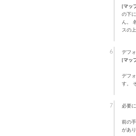
[マッ
の下に
ん。 
スの
デフ
[マッ
デフ
す。
必要
前の
があ