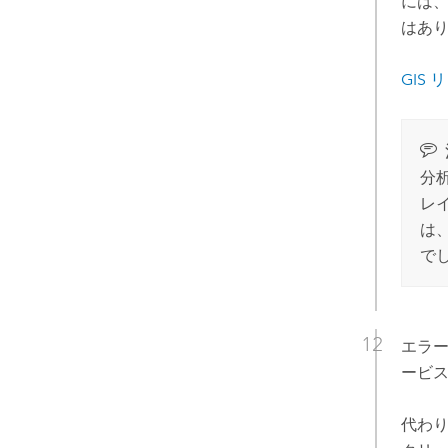
には
はあ
GIS
分
レ
は
で
エラ
ービ
代わり