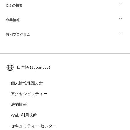
GIS の概要
Esri Community
マッピング
企業情報
GIS とは
ArcGIS ブログ
ArcGIS Pro
特別プログラム
Esri について
ロケーション インテリジェンス
業界ブログ
ArcGIS Enterprise
ArcGIS for Personal Use
Esri に連絡
トレーニング
ユーザー調査およびテスト
ArcGIS Online
ArcGIS for Student Use
日本語 (Japanese)
採用情報
ArcUser
Esri Young Professionals Network
開発者向けテクノロジー
自然保護
個人情報保護方針
オープンビジョン
ArcNews
イベント
ArcGIS Location Platform
アクセシビリティー
災害対応
パートナー
ArcWatch
法的情報
Esri ストア
教育機関
Web 利用規約
企業行動規範
Esri Press
ArcGIS Architecture Center
セキュリティー センター