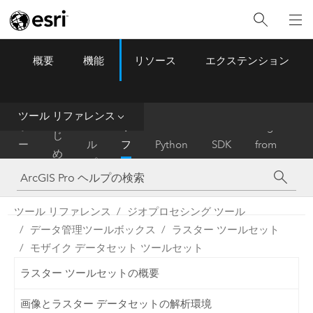
概要
機能
リソース
エクステンション
ArcGIS Pro
Menu
ツ
ー
ル
ツール リファレンス
は
ホ
ヘ
リ
Migrate
じ
ー
ル
フ
Python
SDK
from
め
ム
プ
ァ
ArcMap
に
レ
ン
ツール リファレンス
ジオプロセシング ツール
ス
データ管理ツールボックス
ラスター ツールセット
モザイク データセット ツールセット
ラスター ツールセットの概要
画像とラスター データセットの解析環境