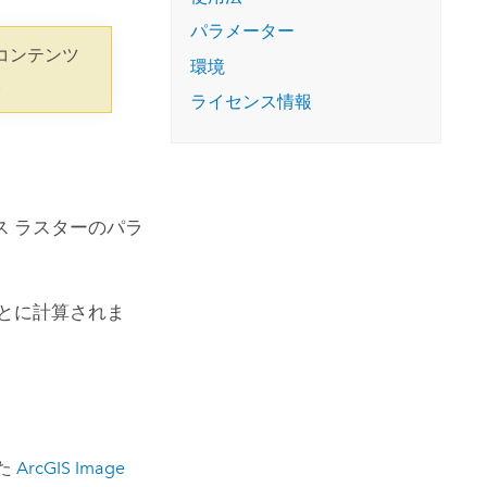
コースを探索
ArcGIS Pro の詳細
パラメーター
コンテンツ
環境
。
ライセンス情報
 ラスターのパラ
とに計算されま
た
ArcGIS Image