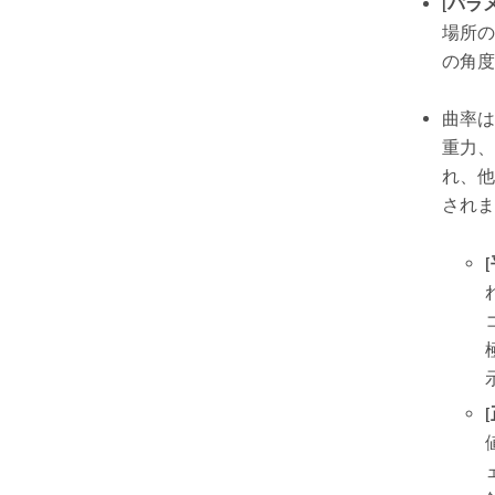
[パラ
場所の
の角度
曲率は
重力、
れ、他
され