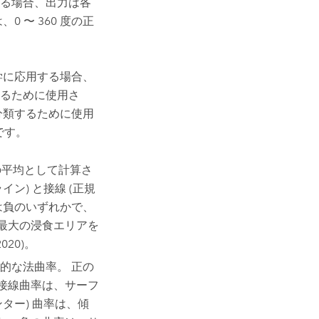
る場合、出力は各
 〜 360 度の正
学に応用する場合、
るために使用さ
分類するために使用
です。
の平均として計算さ
ン) と接線 (正規
は負のいずれかで、
最大の浸食エリアを
020)。
的な法曲率。 正の
接線曲率は、サーフ
ター) 曲率は、傾