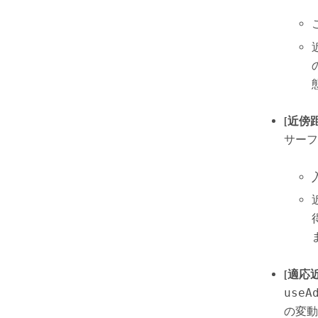
[近傍
サーフ
[適応
useA
の変動