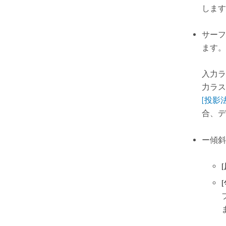
します
サー
ます。
入力ラ
力ラス
[投影法の
合、デ
ー傾斜
[