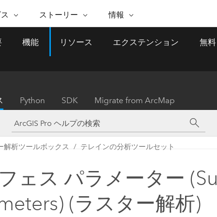
注目のイニシアティブ
ビス
ストーリー
情報
能
ESRI ストーリー
セルフサービス
ESRI について
ARCGIS の購入
ESRI に連絡
要
機能
リソース
エクステンション
無料
 サービス
織
ッピング
WhereNext Magazine
優れた地理空間情報活用へ
Esri について
ユーザー タイプ
ArcUser
サポートに問い
ータを空間的に表示および理解
エグゼクティブレベルのニ
の道
ArcGIS へのロールベー
ArcGIS ユーザー向け
ト
全
Esri のプログラムと取り組み
ュースと洞察
ス
的な技術リソース
析
Esri Community
ス
イベント
置情報を分析に活用
Esri ブログ
Esri ストア
ArcNews
ス
Python
SDK
Migrate from ArcMap
ArcGIS ブログ
実世界のグローバルな GIS
Esri の ArcGIS 製品
業界ニュースと ArcGIS
体
パートナー
ータ管理
技術革新
新情報
ドキュメント
間データの統合、編集、共有
購入方法
な開発
採用情報
インフラストラクチャ管理
Esri と The Science of Where
Esri 製品、パートナー製
ArcWatch
My Esri
ー解析ツールボックス
テレインの分析ツールセット
GIS を活用して、最新の強靱で持続可能な未
メディアおよびアナリスト関
のポッドキャスト
者サブスクリプション
地理空間に関するニュ
来を創ります。 計画と運用に対する地理学
すべての機能
係者の方へ
ビジネスおよびテクノロジ
ス、見解、およびトレ
的アプローチは、インフラストラクチャ プ
フェス パラメーター (Sur
ロジェクトが周囲の環境とどのように関連
ー リーダーの声
しているかをリーダーが理解するのに役立
ameters) (ラスター解析)
ちます。
Esri に連絡
すべてのストーリー
インフラストラクチャ管理の探索