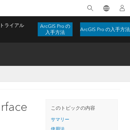
注目のトレーニング
注目の製品
注目のストーリー
注目
GIS について
イノベーションへの取り
組み
トライアル
ArcGIS Pro の
ArcGIS Pro の入手方法
合わせ
GIS とは
入手方法
スのアクセ
の実践
人工知能 (AI)
地理学的アプローチ
ロケーション インテリ
ジェンス
 更
デジタル トランスフォ
空間データ サイエンス: 解析を進化さ
ArcGIS Pro の概要
マップがライフラインとなるとき
The
ーメーション
品、開発
せる
ArcGIS Pro は、Esri の世界をリードする
2024 年にブラジルで発生した歴史的な洪水
著: J
ー
デジタル ツイン
GIS デスクトップ アプリケーションであ
の際、GIS 技術を専門とする企業である
このインストラクター主導型のコースで
本書
ンド
り、マッピング、解析、データ管理に用い
Codex は、30 日間で 17 件の緊急洪水アプ
face
は、データのパターンや関係性を明らかに
かつ
られています。 技術がどのようなものかを
リケーションを構築し、重要な救助活動を
このトピックの内容
するために使用される空間統計技術を探索
解決
確認したり、ハンズオンのインタラクティ
実現しました。
し、複雑な問題を解決する知見を引き出し
らか
ブ マップを試したり、製品の機能を調べた
サマリー
ます。
ストーリーを読む
り、無料トライアルを開始したりします。
本書
使用法