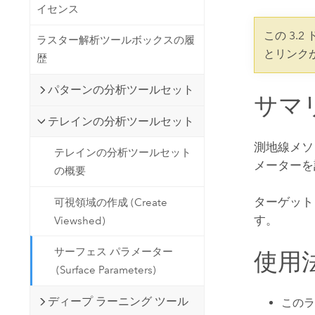
開発者向けテクノロジー
イセンス
自然資源
マッピング &amp; 空間解析アプリ
この 3.
ラスター解析ツールボックスの履
ケーションの構築
とリンク
歴
すべての業種
パターンの分析ツールセット
すべてのプロダクト
サマ
テレインの分析ツールセット
測地線メソ
テレインの分析ツールセット
メーターを
の概要
ターゲット
可視領域の作成 (Create
す。
Viewshed)
サーフェス パラメーター
使用
(Surface Parameters)
ディープ ラーニング ツール
このラ