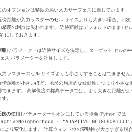
このオプションは精度の高い入力サーフェスに適しています。
近傍距離が入力ラスターのセル サイズよりも大きい場合、四次
の精度の利点は失われます。 近傍距離はデフォルトのまま (セ
態) にしておきます。
距離]
パラメーターは近傍サイズを決定し、ターゲット セルの
ェス パラメーターを計算します。
入力ラスターのセル サイズよりも小さくすることはできません
近傍距離が小さいほど、地形の局所的な変動性、つまり小さな
得できます。 高解像度の標高データでは、より大きな距離がよ
ます。
近傍の使用]
パラメーターをオンにしている場合 (Python では
daptiveNeighborhood = "ADAPTIVE_NEIGHBORHOOD"
により変化します。 計算ウィンドウの変動性が大きすぎる場