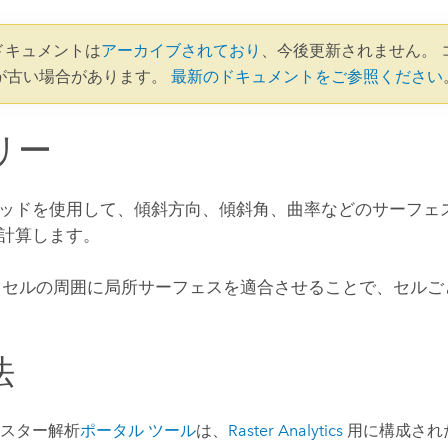
2 ドキュメントは
アーカイブされており
、今後更新されません。 
が古い場合があります。
最新のドキュメントをご参照ください
リー
ッドを使用して、傾斜方向、傾斜角、曲率などのサーフェス
計算します。
 セルの周囲に局所サーフェスを適合させることで、セルご
法
スター解析
ポータル ツール
は、
Raster Analytics
用に構成され