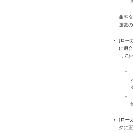
曲率タ
逆数の
[ロー
に適合
してお
[ロー
タに正