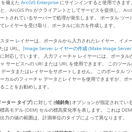
を備えた
ArcGIS Enterprise
にサインインすると使用できます
と、
ArcGIS Pro
がクライアントとしてサービスを提供し、
Arc
ートされているサーバーで処理が発生します。 ポータル ツー
てレイヤーを受け取り、ポータルに出力を作成します。
スター レイヤーは、ポータルから入力されたレイヤー、イメー
または URL、
[Image Server レイヤーの作成 (Make Image Server L
に対応しています。 入力フィーチャ レイヤーには、ポータル
ャ サービスへの URI または URL を使用できます。 このツ
 データまたはレイヤーをサポートしません。 このポータル 
ーカルのフィーチャ データとレイヤーを使用できますが、ポ
ることをお勧めします。
メーター タイプ]
に対して
[傾斜角]
オプションが指定されてい
標高モデル (DEM) セルの標高変化率を表します。 これは DE
出力の値の範囲は、計測単位のタイプによって異なります。