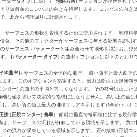
メータータイプ]
に対して
[傾斜方向]
オプションが指定されてい
下り坂斜面のコンパスの向きを特定します。 コンパスの向きは、0
で、北から時計回りに計測されます。
、サーフェスの形状を表現するために使用されます。 地球科
侵食、その他のファクターがサーフェスに与える影響を説明す
のサーフェス パラメーターと組み合わせて地形を識別および
ます。
[パラメーター タイプ]
の曲率オプションは以下のとおり
[平均曲率]
- サーフェスの全体的な曲率。 最小曲率と最大曲率
れます。 このオプションを指定すると、出力は断面 (正規傾斜ライ
コンター) の曲率の平均と等しくなります。 その符号は正また
極端な値を除いて決定的な指標にはなりません。 高い正の値は
示し、高い負の値は最大の堆積エリアを示します (Minár et al., 2
[正接 (正規コンター) 曲率]
- 傾斜に垂直で輪郭線に接する幾何学
値は、サーフェスの流れが分岐している領域を示します。 負の
ェスの流れが収束している領域を示します。 正の接線 (正規コン