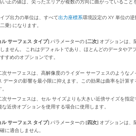
高い正の値は、尖ったエリアが複数の方向に曲がっていること
イプ出力の単位は、すべて
出力座標系
環境設定の XY 単位の逆数
二乗) になります。
カル サーフェス タイプ]
パラメーターの
[二次]
オプションは、
しません。 これはデフォルトであり、ほとんどのデータやア
すすめのオプションです。
二次サーフェスは、高解像度のライダー サーフェスのようなノ
ス データの影響を最小限に抑えます。この効果は曲率を計算す
す。
二次サーフェスは、セル サイズよりも大きい近傍サイズを指定
能な近傍オプションを使用する場合に使用します。
カル サーフェス タイプ]
パラメーターの
[四次]
オプションは、
確に適合しません。