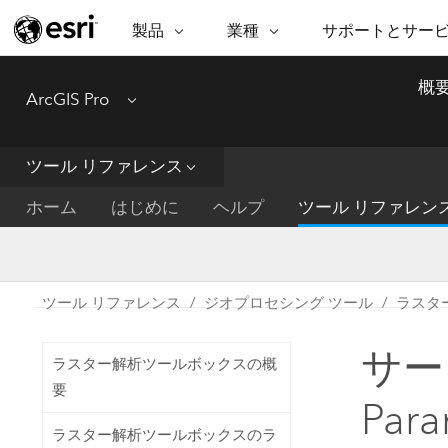
製品
業種
サポートとサー
ARCGIS
業種
サポートとサービス
機
概
ArcGIS Pro
Menu
ArcGIS の概要
建築・工業技術・建設
プロフェッショナル
非営利組
マ
Esri のエンタープライズ地理空間
コンサル
デ
テクニカル サポー
市民の安
プラットフォーム
ツール リファレンス
ビジネス
解
トレーニング
サイエン
ArcGIS Online
位
ホーム
はじめに
ヘルプ
ツール リファレン
自然保護
完全な SaaS マッピング プラット
地方自治
デ
フォーム
教育機関
空
持続可能
ArcGIS Pro
公共エネルギー
ツール リファレンス
ジオプロセシング ツール
ラスタ
電気通信
世界有数の GIS ソフトウェア
施設管理
サー
交通機関
ArcGIS Enterprise
ラスター解析ツールボックスの概
保健福祉サービス
GIS とマッピングの基本的なシス
要
水道
Par
テム
中央政府
ラスター解析ツールボックスのラ