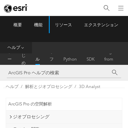
概要
機能
リソース
エクステンション
ArcGIS Pro
Menu
ツ
ー
ル
ヘルプ
は
ホ
ヘ
リ
Migrate
じ
ー
ル
フ
Python
SDK
from
め
ム
プ
ァ
ArcMap
に
レ
ン
ヘルプ
解析とジオプロセシング
3D Analyst
ス
ArcGIS Pro の空間解析
ジオプロセシング