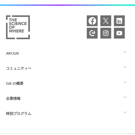
ARCGIS
コミュニティー
ArcGIS の概要
GIS の概要
Esri Community
マッピング
企業情報
GIS とは
ArcGIS ブログ
ArcGIS Pro
特別プログラム
Esri について
ロケーション インテリジェンス
業界ブログ
ArcGIS Enterprise
ArcGIS for Personal Use
Esri に連絡
トレーニング