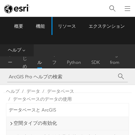
概要
機能
リソース
エクステンション
ArcGIS Pro
Menu
ツ
ー
ル
ヘルプ
は
ホ
ヘ
リ
Migrate
じ
ー
ル
フ
Python
SDK
from
め
ム
プ
ァ
ArcMap
に
レ
ン
ヘルプ
データ
データベース
ス
データベースのデータの使用
データベースと ArcGIS
空間タイプの有効化