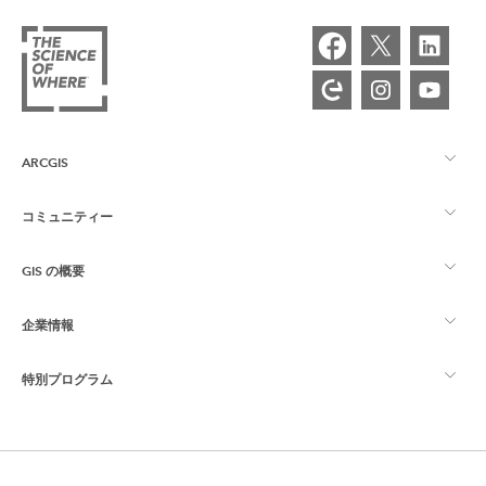
ARCGIS
コミュニティー
ArcGIS の概要
GIS の概要
Esri Community
マッピング
企業情報
GIS とは
ArcGIS ブログ
ArcGIS Pro
特別プログラム
Esri について
ロケーション インテリジェンス
業界ブログ
ArcGIS Enterprise
ArcGIS for Personal Use
Esri に連絡
トレーニング
ユーザー調査およびテスト
ArcGIS Online