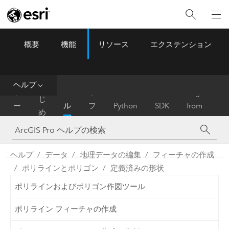
概要
機能
リソース
エクステンション
ArcGIS Pro
Menu
ツ
ー
ル
ヘルプ
は
ホ
ヘ
リ
Migrate
じ
ー
ル
フ
Python
SDK
from
め
ム
プ
ァ
ArcMap
に
レ
ン
ヘルプ
データ
地理データの編集
フィーチャの作成
ス
ポリラインとポリゴン
定義済みの形状
ポリラインおよびポリゴン作図ツール
ポリライン フィーチャの作成