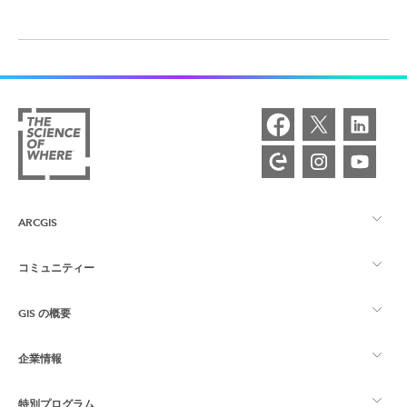
ARCGIS
コミュニティー
ArcGIS の概要
GIS の概要
Esri Community
マッピング
企業情報
GIS とは
ArcGIS ブログ
ArcGIS Pro
特別プログラム