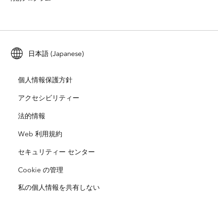
Esri について
ロケーション インテリジェンス
業界ブログ
ArcGIS Enterprise
ArcGIS for Personal Use
Esri に連絡
トレーニング
ユーザー調査およびテスト
ArcGIS Online
ArcGIS for Student Use
日本語 (Japanese)
採用情報
ArcUser
Esri Young Professionals Network
開発者向けテクノロジー
自然保護
個人情報保護方針
オープンビジョン
ArcNews
イベント
ArcGIS Location Platform
アクセシビリティー
災害対応
パートナー
ArcWatch
法的情報
Esri ストア
教育機関
Web 利用規約
企業行動規範
Esri Press
ArcGIS Architecture Center
セキュリティー センター
非営利組織
環境および持続可能性の取り組み
Esri ビデオ
Cookie の管理
私の個人情報を共有しない
人種的平等
サイトマップ
GIS 用語集