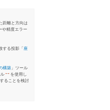
た距離と方向は
ラーや精度エラー
致する投影「
座
の構築
」ツール
ール
を使用し
することを検討