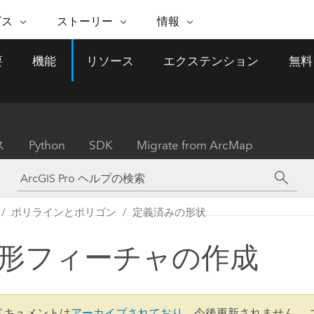
注目のイニシアティブ
ビス
ストーリー
情報
能
ESRI ストーリー
セルフサービス
ESRI について
ARCGIS の購入
ESRI に連絡
要
機能
リソース
エクステンション
無料
 サービス
織
ッピング
WhereNext Magazine
優れた地理空間情報活用へ
Esri について
ユーザー タイプ
ArcUser
サポートに問い
ータを空間的に表示および理解
エグゼクティブレベルのニ
の道
ArcGIS へのロールベー
ArcGIS ユーザー向け
ト
全
Esri のプログラムと取り組み
ュースと洞察
ス
的な技術リソース
析
Esri Community
ス
イベント
置情報を分析に活用
Esri ブログ
Esri ストア
ArcNews
ス
Python
SDK
Migrate from ArcMap
ArcGIS ブログ
実世界のグローバルな GIS
Esri の ArcGIS 製品
業界ニュースと ArcGIS
体
パートナー
ータ管理
技術革新
新情報
ドキュメント
間データの統合、編集、共有
購入方法
な開発
採用情報
インフラストラクチャ管理
Esri と The Science of Where
Esri 製品、パートナー製
ArcWatch
My Esri
ポリラインとポリゴン
定義済みの形状
GIS を活用して、最新の強靱で持続可能な未
メディアおよびアナリスト関
のポッドキャスト
者サブスクリプション
地理空間に関するニュ
来を創ります。 計画と運用に対する地理学
すべての機能
係者の方へ
ビジネスおよびテクノロジ
ス、見解、およびトレ
的アプローチは、インフラストラクチャ プ
形フィーチャの作成
ロジェクトが周囲の環境とどのように関連
ー リーダーの声
しているかをリーダーが理解するのに役立
ちます。
Esri に連絡
すべてのストーリー
3 ドキュメントは
アーカイブされており
、今後更新されません。 
インフラストラクチャ管理の探索