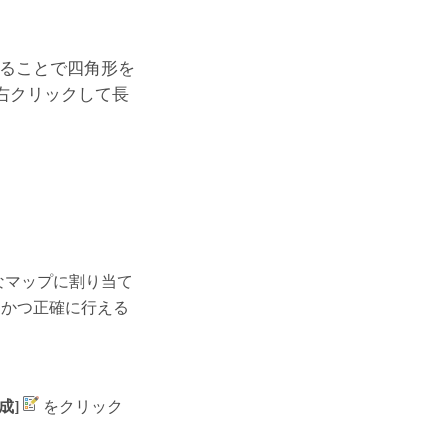
することで四角形を
右クリックして長
なマップに割り当て
的かつ正確に行える
成]
をクリック