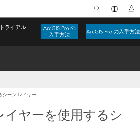
注目のトレーニング
注目の製品
注目のストーリー
注目
GIS について
イノベーションへの取り
組み
トライアル
ArcGIS Pro の
ArcGIS Pro の入手方法
合わせ
GIS とは
入手方法
スのアクセ
の実践
人工知能 (AI)
地理学的アプローチ
ロケーション インテリ
ジェンス
 更
デジタル トランスフォ
空間データ サイエンス: 解析を進化さ
ArcGIS Pro の概要
マップがライフラインとなるとき
The
ーメーション
品、開発
せる
るシーン レイヤー
ArcGIS Pro は、Esri の世界をリードする
2024 年にブラジルで発生した歴史的な洪水
著: J
ー
デジタル ツイン
GIS デスクトップ アプリケーションであ
の際、GIS 技術を専門とする企業である
このインストラクター主導型のコースで
本書
ンド
り、マッピング、解析、データ管理に用い
Codex は、30 日間で 17 件の緊急洪水アプ
レイヤーを使用するシ
は、データのパターンや関係性を明らかに
かつ
られています。 技術がどのようなものかを
リケーションを構築し、重要な救助活動を
するために使用される空間統計技術を探索
解決
確認したり、ハンズオンのインタラクティ
実現しました。
し、複雑な問題を解決する知見を引き出し
らか
ブ マップを試したり、製品の機能を調べた
ます。
ストーリーを読む
り、無料トライアルを開始したりします。
本書