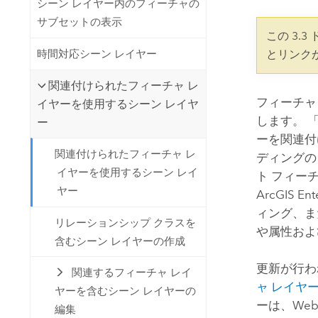
シーン レイヤー内のフィーチャの
開発者向けテクノロジー
自然資源
サブセットの表示
マッピング &amp; 空間解析アプリ
この 3.
ケーションの構築
時間対応シーン レイヤー
とリンク
すべての業種
関連付けられたフィーチャ レ
すべてのプロダクト
フィーチャ
イヤーを使用するシーン レイヤ
します。 
ー
ーを関連付
関連付けられたフィーチャ レ
ディングの
イヤーを使用するシーン レイ
ト フィー
ヤー
ArcGIS Ent
ィング、ま
リレーションシップ クラスを
や属性およ
含むシーン レイヤーの作成
更新が行わ
関連するフィーチャ レイ
ャ レイヤ
ヤーを含むシーン レイヤーの
ーは、We
編集