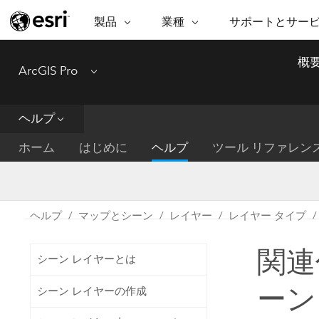
製品
業種
サポートとサー
ARCGIS
業種
サポートとサービス
機
概
ArcGIS Pro
Menu
ArcGIS の概要
建築・工業技術・建設
プロフェッショナル
非営利組
マ
Esri のエンタープライズ地理空間
コンサル
デ
テクニカル サポー
市民の安
プラットフォーム
ヘルプ
ビジネス
解
トレーニング
サイエン
ArcGIS Online
位
ホーム
はじめに
ヘルプ
ツール リファレン
自然保護
完全な SaaS マッピング プラット
地方自治
デ
フォーム
教育機関
空
持続可能
ArcGIS Pro
公共エネルギー
ヘルプ
マップとシーン
レイヤー
レイヤー タイプ
電気通信
世界有数の GIS ソフトウェア
施設管理
関連
交通機関
ArcGIS Enterprise
シーン レイヤーとは
保健福祉サービス
GIS とマッピングの基本的なシス
水道
ーン
シーン レイヤーの作成
テム
中央政府