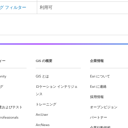
グ フィルター
利用可
ィー
GIS の概要
企業情報
nity
GIS とは
Esri について
ログ
ロケーション インテリジェ
Esri に連絡
ンス
採用情報
トレーニング
査およびテスト
オープンビジョン
ArcUser
rofessionals
パートナー
ArcNews
企業行動規範