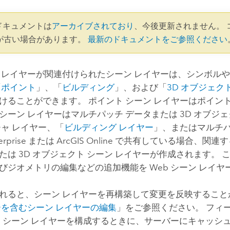
3 ドキュメントは
アーカイブされており
、今後更新されません。 
が古い場合があります。
最新のドキュメントをご参照ください
 レイヤーが関連付けられたシーン レイヤーは、シンボル
「
ポイント
」、「
ビルディング
」、および「
3D オブジェク
けることができます。 ポイント シーン レイヤーはポイント
シーン レイヤーはマルチパッチ データまたは 3D オブジ
チャ レイヤー、「
ビルディング レイヤー
」、またはマルチパ
erprise
または
ArcGIS Online
で共有している場合、関連す
たは 3D オブジェクト シーン レイヤーが作成されます。
びジオメトリの編集などの追加機能を Web シーン レイ
れると、シーン レイヤーを再構築して変更を反映すること
ーを含むシーン レイヤーの編集
」をご参照ください。 フィー
b シーン レイヤーを構成するときに、サーバーにキャッシ