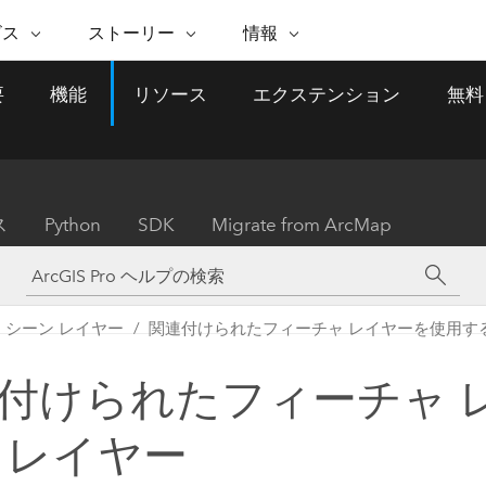
注目のイニシアティブ
ビス
ストーリー
情報
能
ESRI ストーリー
セルフサービス
ESRI について
ARCGIS の購入
ESRI に連絡
要
機能
リソース
エクステンション
無料
 サービス
織
ッピング
WhereNext Magazine
優れた地理空間情報活用へ
Esri について
ユーザー タイプ
ArcUser
サポートに問い
ータを空間的に表示および理解
エグゼクティブレベルのニ
の道
ArcGIS へのロールベー
ArcGIS ユーザー向け
ト
全
Esri のプログラムと取り組み
ュースと洞察
ス
的な技術リソース
析
Esri Community
ス
イベント
置情報を分析に活用
Esri ブログ
Esri ストア
ArcNews
ス
Python
SDK
Migrate from ArcMap
ArcGIS ブログ
実世界のグローバルな GIS
Esri の ArcGIS 製品
業界ニュースと ArcGIS
体
パートナー
ータ管理
技術革新
新情報
ドキュメント
間データの統合、編集、共有
購入方法
な開発
採用情報
インフラストラクチャ管理
Esri と The Science of Where
Esri 製品、パートナー製
ArcWatch
My Esri
シーン レイヤー
関連付けられたフィーチャ レイヤーを使用す
GIS を活用して、最新の強靱で持続可能な未
メディアおよびアナリスト関
のポッドキャスト
者サブスクリプション
地理空間に関するニュ
来を創ります。 計画と運用に対する地理学
すべての機能
係者の方へ
ビジネスおよびテクノロジ
ス、見解、およびトレ
的アプローチは、インフラストラクチャ プ
付けられたフィーチャ 
ロジェクトが周囲の環境とどのように関連
ー リーダーの声
しているかをリーダーが理解するのに役立
 レイヤー
ちます。
Esri に連絡
すべてのストーリー
インフラストラクチャ管理の探索