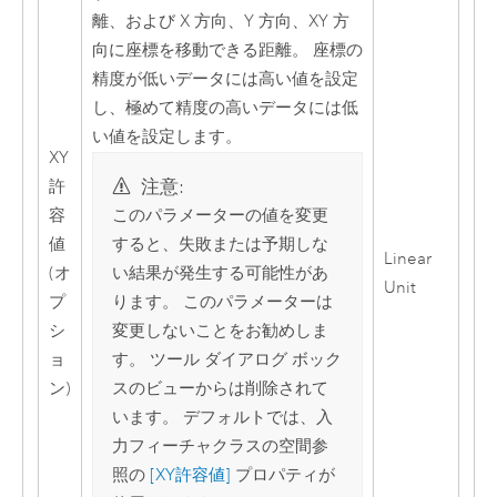
離、および X 方向、Y 方向、XY 方
向に座標を移動できる距離。 座標の
精度が低いデータには高い値を設定
し、極めて精度の高いデータには低
い値を設定します。
XY
注意:
許
容
このパラメーターの値を変更
値
すると、失敗または予期しな
Linear
(オ
い結果が発生する可能性があ
Unit
プ
ります。 このパラメーターは
シ
変更しないことをお勧めしま
ョ
す。 ツール ダイアログ ボック
ン)
スのビューからは削除されて
います。 デフォルトでは、入
力フィーチャクラスの空間参
照の
[XY許容値]
プロパティが