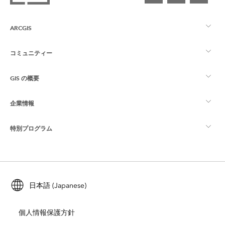
ARCGIS
コミュニティー
ArcGIS の概要
GIS の概要
Esri Community
マッピング
企業情報
GIS とは
ArcGIS ブログ
ArcGIS Pro
特別プログラム
Esri について
ロケーション インテリジェンス
業界ブログ
ArcGIS Enterprise
ArcGIS for Personal Use
Esri に連絡
トレーニング
ユーザー調査およびテスト
ArcGIS Online
ArcGIS for Student Use
日本語 (Japanese)
採用情報
ArcUser
Esri Young Professionals Network
開発者向けテクノロジー
自然保護
個人情報保護方針
オープンビジョン
ArcNews
イベント
ArcGIS Location Platform