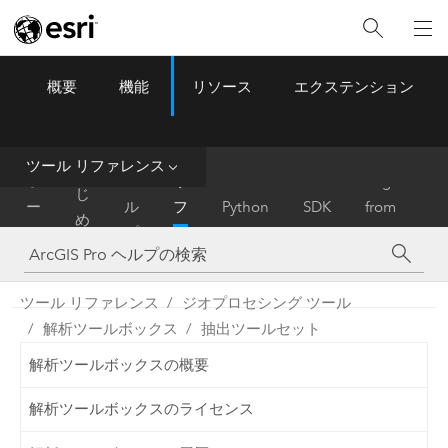
概要
機能
リソース
エクステンション
ArcGIS Pro
Menu
ツ
ー
ル
ツール リファレンス
は
ホ
ヘ
リ
Migrate
じ
ー
ル
フ
Python
SDK
from
め
ム
プ
ァ
ArcMap
に
レ
ン
ツール リファレンス
ジオプロセシング ツール
ス
解析ツールボックス
抽出ツールセット
解析ツールボックスの概要
解析ツールボックスのライセンス