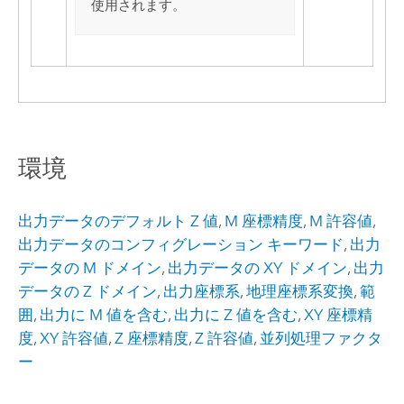
使用されます。
環境
出力データのデフォルト Z 値
,
M 座標精度
,
M 許容値
,
出力データのコンフィグレーション キーワード
,
出力
データの M ドメイン
,
出力データの XY ドメイン
,
出力
データの Z ドメイン
,
出力座標系
,
地理座標系変換
,
範
囲
,
出力に M 値を含む
,
出力に Z 値を含む
,
XY 座標精
度
,
XY 許容値
,
Z 座標精度
,
Z 許容値
,
並列処理ファクタ
ー