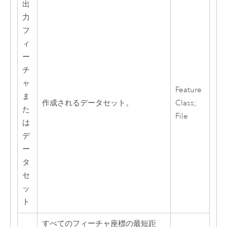
出
力
フ
ィ
ー
チ
ャ
Feature
ま
作成されるデータセット。
Class;
た
File
は
デ
ー
タ
セ
ッ
ト
すべてのフィーチャ座標の最短距