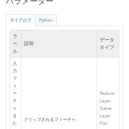
パラメーター
ダイアログ
Python
ラ
データ
ベ
説明
タイプ
ル
入
力
フ
ィ
ー
Feature
チ
Layer;
ャ
Scene
ま
Layer;
クリップされるフィーチャ。
た
File;