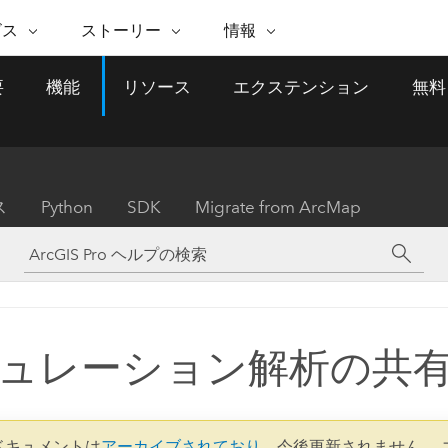
注目のイニシアティブ
ビス
ストーリー
情報
能
ESRI ストーリー
セルフサービス
ESRI について
ARCGIS の購入
ESRI に連絡
要
機能
リソース
エクステンション
無料
 サービス
織
ッピング
WhereNext Magazine
優れた地理空間情報活用へ
Esri について
ユーザー タイプ
ArcUser
サポートに問い
ータを空間的に表示および理解
エグゼクティブレベルのニ
の道
ArcGIS へのロールベー
ArcGIS ユーザー向け
ト
全
Esri のプログラムと取り組み
ュースと洞察
ス
的な技術リソース
析
Esri Community
ス
イベント
置情報を分析に活用
Esri ブログ
Esri ストア
ArcNews
ス
Python
SDK
Migrate from ArcMap
ArcGIS ブログ
実世界のグローバルな GIS
Esri の ArcGIS 製品
業界ニュースと ArcGIS
体
パートナー
ータ管理
技術革新
新情報
ドキュメント
間データの統合、編集、共有
購入方法
な開発
採用情報
インフラストラクチャ管理
Esri と The Science of Where
Esri 製品、パートナー製
ArcWatch
My Esri
GIS を活用して、最新の強靱で持続可能な未
メディアおよびアナリスト関
のポッドキャスト
者サブスクリプション
地理空間に関するニュ
来を創ります。 計画と運用に対する地理学
すべての機能
係者の方へ
ビジネスおよびテクノロジ
ス、見解、およびトレ
的アプローチは、インフラストラクチャ プ
ュレーション解析の共
ロジェクトが周囲の環境とどのように関連
ー リーダーの声
しているかをリーダーが理解するのに役立
ちます。
Esri に連絡
すべてのストーリー
3 ドキュメントは
アーカイブされており
、今後更新されません。 
インフラストラクチャ管理の探索