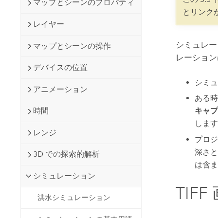
マップとシーンのプロパティ
開発者向けテクノロジー
自然資源
とリンク
マッピング &amp; 空間解析アプリ
レイヤー
ケーションの構築
すべての業種
シミュレー
マップとシーンの操作
レーション
すべてのプロダクト
デバイスの位置
シミュ
アニメーション
ある時
時間
キャプ
します
レンジ
プロジ
深さと
3D での探索的解析
は含ま
シミュレーション
TI
洪水シミュレーション