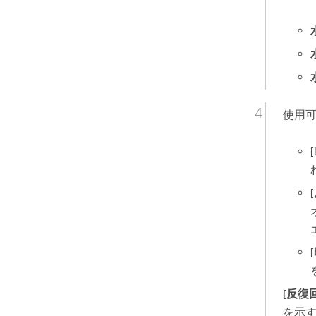
使用
[反復
を示