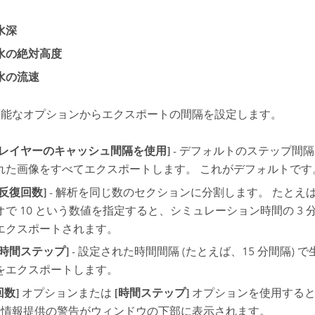
水深
水の絶対高度
水の流速
可能なオプションからエクスポートの間隔を設定します。
[レイヤーのキャッシュ間隔を使用]
- デフォルトのステップ間
れた画像をすべてエクスポートします。 これがデフォルトです
[反復回数]
- 解析を同じ数のセクションに分割します。 たとえば
オで 10 という数値を指定すると、シミュレーション時間の 3
エクスポートされます。
[時間ステップ]
- 設定された時間間隔 (たとえば、15 分間隔)
をエクスポートします。
回数]
オプションまたは
[時間ステップ]
オプションを使用すると
す情報提供の警告がウィンドウの下部に表示されます。