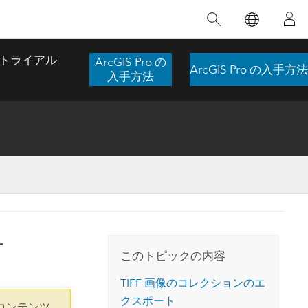
注目のトレーニング
注目の製品
注目のストーリー
注目
GIS について
イノベーションへの取り
組み
トライアル
ArcGIS Pro の
ArcGIS Pro の入手方法
合わせ
GIS とは
入手方法
スのアクセ
の実践
人工知能 (AI)
地理学的アプローチ
ロケーション インテリ
ジェンス
 更
デジタル トランスフォ
空間データ サイエンス: 解析を進化さ
ArcGIS Pro の概要
マップがライフラインとなるとき
The
ーメーション
品、開発
せる
ArcGIS Pro は、Esri の世界をリードする
2024 年にブラジルで発生した歴史的な洪水
著: J
ー
デジタル ツイン
GIS デスクトップ アプリケーションであ
の際、GIS 技術を専門とする企業である
このインストラクター主導型のコースで
本書
ンド
り、マッピング、解析、データ管理に用い
Codex は、30 日間で 17 件の緊急洪水アプ
有
は、データのパターンや関係性を明らかに
かつ
られています。 技術がどのようなものかを
リケーションを構築し、重要な救助活動を
このトピックの内容
するために使用される空間統計技術を探索
解決
確認したり、ハンズオンのインタラクティ
実現しました。
し、複雑な問題を解決する知見を引き出し
らか
ブ マップを試したり、製品の機能を調べた
TIFF 画像のコレクションのエ
ます。
ストーリーを読む
り、無料トライアルを開始したりします。
クスポート
本書
コンテンツ