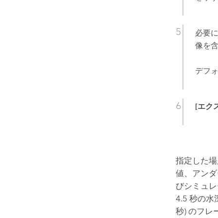
必要
像を
デフ
[エク
指定した場
値、アンダ
びシミュレー
4.5 秒の水深
秒) のフレー