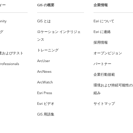
ィー
GIS の概要
企業情報
nity
GIS とは
Esri について
ログ
ロケーション インテリジェ
Esri に連絡
ンス
採用情報
トレーニング
査およびテスト
オープンビジョン
ArcUser
rofessionals
パートナー
ArcNews
企業行動規範
ArcWatch
環境および持続可能性の
Esri Press
組み
Esri ビデオ
サイトマップ
GIS 用語集