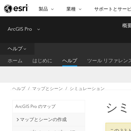
製品
業種
サポートとサー
ARCGIS
業種
サポートとサービス
機
概
ArcGIS Pro
Menu
ArcGIS の概要
建築・工業技術・建設
プロフェッショナル
非営利組
マ
Esri のエンタープライズ地理空間
コンサル
デ
テクニカル サポー
市民の安
プラットフォーム
ヘルプ
ビジネス
解
トレーニング
サイエン
ArcGIS Online
位
ホーム
はじめに
ヘルプ
ツール リファレン
自然保護
完全な SaaS マッピング プラット
地方自治
デ
フォーム
教育機関
空
持続可能
ArcGIS Pro
公共エネルギー
ヘルプ
マップとシーン
シミュレーション
電気通信
世界有数の GIS ソフトウェア
施設管理
シミ
交通機関
ArcGIS Enterprise
ArcGIS Pro のマップ
保健福祉サービス
GIS とマッピングの基本的なシス
水道
マップとシーンの作成
テム
中央政府
この 3.