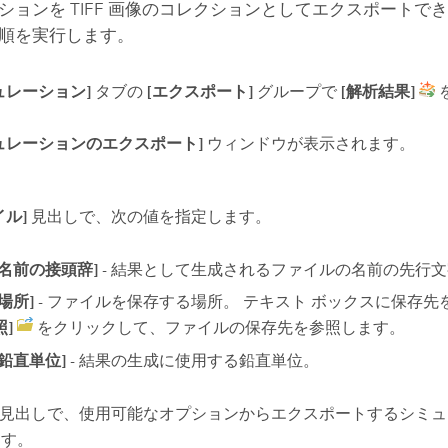
ションを TIFF 画像のコレクションとしてエクスポートでき
順を実行します。
ュレーション]
タブの
[エクスポート]
グループで
[解析結果]
ュレーションのエクスポート]
ウィンドウが表示されます。
イル]
見出しで、次の値を指定します。
[名前の接頭辞]
- 結果として生成されるファイルの名前の先行
[場所]
- ファイルを保存する場所。 テキスト ボックスに保存先
照]
をクリックして、ファイルの保存先を参照します。
[鉛直単位]
- 結果の生成に使用する鉛直単位。
見出しで、使用可能なオプションからエクスポートするシミュ
ます。