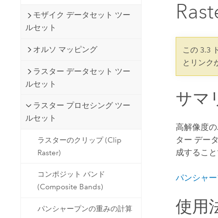
開発者向けテクノロジー
Ras
自然資源
モザイク データセット ツー
マッピング &amp; 空間解析アプリ
ルセット
ケーションの構築
すべての業種
オルソ マッピング
この 3.
とリンク
すべてのプロダクト
ラスター データセット ツー
ルセット
サマ
ラスター プロセシング ツー
ルセット
高解像度の
ター デー
ラスターのクリップ (Clip
成すること
Raster)
コンポジット バンド
パンシャー
(Composite Bands)
使用
パンシャープンの重みの計算