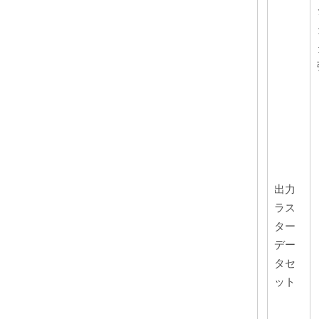
出力
ラス
ター
デー
タセ
ット