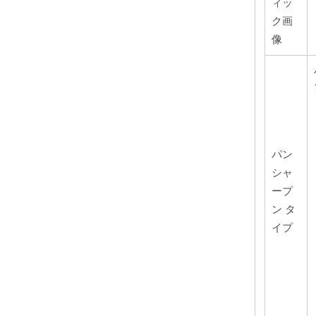
ィッ
ク画
像
パン
シャ
ープ
ン タ
イプ