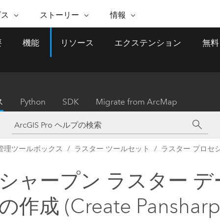
注目のイニシアティブ
ビス
ストーリー
情報
能
ESRI ストーリー
セルフサービス
ESRI について
ARCGIS の購入
ESRI に連絡
要
機能
リソース
エクステンション
無料
 サービス
織
ッピング
WhereNext Magazine
優れた地理空間情報活用へ
Esri について
ユーザー タイプ
ArcUser
サポートに問い
ータを空間的に表示および理解
エグゼクティブレベルのニ
の道
ArcGIS へのロールベー
ArcGIS ユーザー向け
ト
全
Esri のプログラムと取り組み
ュースと洞察
ス
的な技術リソース
析
Esri Community
ス
イベント
置情報を分析に活用
Esri ブログ
Esri ストア
ArcNews
ス
Python
SDK
Migrate from ArcMap
ArcGIS ブログ
実世界のグローバルな GIS
Esri の ArcGIS 製品
業界ニュースと ArcGIS
体
パートナー
ータ管理
技術革新
新情報
ドキュメント
間データの統合、編集、共有
購入方法
な開発
採用情報
インフラストラクチャ管理
Esri と The Science of Where
Esri 製品、パートナー製
ArcWatch
My Esri
管理ツールボックス
ラスター ツールセット
ラスター プロセ
GIS を活用して、最新の強靱で持続可能な未
メディアおよびアナリスト関
のポッドキャスト
者サブスクリプション
地理空間に関するニュ
来を創ります。 計画と運用に対する地理学
すべての機能
係者の方へ
ビジネスおよびテクノロジ
ス、見解、およびトレ
的アプローチは、インフラストラクチャ プ
シャープン ラスター デ
ロジェクトが周囲の環境とどのように関連
ー リーダーの声
しているかをリーダーが理解するのに役立
作成 (Create Panshar
ちます。
Esri に連絡
すべてのストーリー
インフラストラクチャ管理の探索