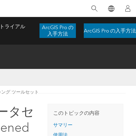
注目のトレーニング
注目の製品
注目のストーリー
注目
GIS について
イノベーションへの取り
組み
トライアル
ArcGIS Pro の
ArcGIS Pro の入手方法
合わせ
GIS とは
入手方法
スのアクセ
の実践
人工知能 (AI)
地理学的アプローチ
ロケーション インテリ
ジェンス
 更
デジタル トランスフォ
空間データ サイエンス: 解析を進化さ
ArcGIS Pro の概要
マップがライフラインとなるとき
The
ーメーション
品、開発
せる
シング ツールセット
ArcGIS Pro は、Esri の世界をリードする
2024 年にブラジルで発生した歴史的な洪水
著: J
ー
デジタル ツイン
GIS デスクトップ アプリケーションであ
の際、GIS 技術を専門とする企業である
このインストラクター主導型のコースで
本書
ンド
り、マッピング、解析、データ管理に用い
Codex は、30 日間で 17 件の緊急洪水アプ
ータセ
は、データのパターンや関係性を明らかに
かつ
られています。 技術がどのようなものかを
リケーションを構築し、重要な救助活動を
このトピックの内容
するために使用される空間統計技術を探索
解決
確認したり、ハンズオンのインタラクティ
実現しました。
し、複雑な問題を解決する知見を引き出し
pened
らか
ブ マップを試したり、製品の機能を調べた
サマリー
ます。
ストーリーを読む
り、無料トライアルを開始したりします。
本書
使用法