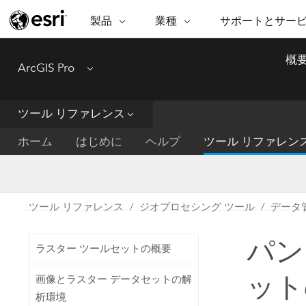
製品
業種
サポートとサー
ARCGIS
業種
サポートとサービス
機
概
ArcGIS Pro
Menu
ArcGIS の概要
建築・工業技術・建設
プロフェッショナル
非営利組
マ
Esri のエンタープライズ地理空間
コンサル
デ
テクニカル サポー
市民の安
プラットフォーム
ツール リファレンス
ビジネス
解
トレーニング
サイエン
ArcGIS Online
位
ホーム
はじめに
ヘルプ
ツール リファレン
自然保護
完全な SaaS マッピング プラット
地方自治
デ
フォーム
教育機関
空
持続可能
ArcGIS Pro
公共エネルギー
ツール リファレンス
ジオプロセシング ツール
データ
電気通信
世界有数の GIS ソフトウェア
施設管理
パン
交通機関
ArcGIS Enterprise
ラスター ツールセットの概要
保健福祉サービス
GIS とマッピングの基本的なシス
水道
ットの
画像とラスター データセットの解
テム
中央政府
析環境