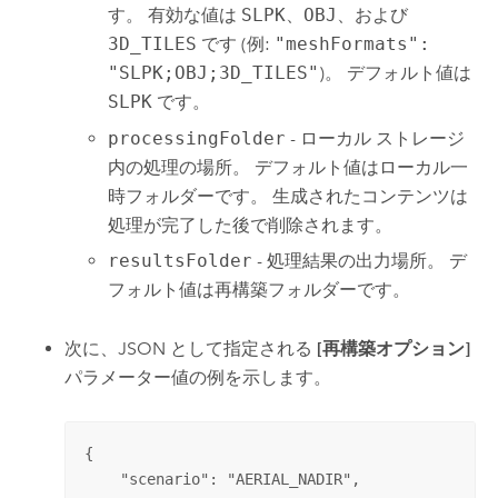
す。 有効な値は
SLPK
、
OBJ
、および
3D_TILES
です (例:
"meshFormats":
"SLPK;OBJ;3D_TILES"
)。 デフォルト値は
SLPK
です。
processingFolder
- ローカル ストレージ
内の処理の場所。 デフォルト値はローカル一
時フォルダーです。 生成されたコンテンツは
処理が完了した後で削除されます。
resultsFolder
- 処理結果の出力場所。 デ
フォルト値は再構築フォルダーです。
次に、JSON として指定される
[再構築オプション]
パラメーター値の例を示します。
{

    "scenario": "AERIAL_NADIR",
