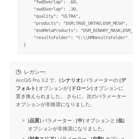
    "fwdOverlap": .60,

    "swdOverlap": .30,

    "quality": "ULTRA",

    "products": "DSM;TRUE_ORTHO;DSM_MESH",

    "dsmMetaProducts": "DSM_BINARY_MASK;DSM_DIS
    "resultsFolder": "C:\\RMResultsFolder"

}
レガシー:
ArcGIS Pro
3.2 で、
[シナリオ]
パラメーターの
[デ
フォルト]
オプションが
[ドローン]
オプションに
置き換えられました。 さらに、次のパラメーター
オプションが非推奨になりました。
[品質]
パラメーター -
[中]
オプションと
[低]
オプションが非推奨になりました。
[対象エリア]
パラメーター -
[自動]
オプショ