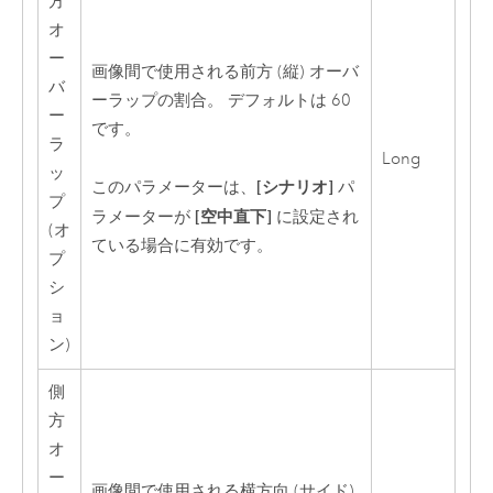
方
オ
ー
画像間で使用される前方 (縦) オーバ
バ
ーラップの割合。 デフォルトは 60
ー
です。
ラ
Long
ッ
[シナリオ]
このパラメーターは、
パ
プ
[空中直下]
ラメーターが
に設定され
(オ
ている場合に有効です。
プ
シ
ョ
ン)
側
方
オ
ー
画像間で使用される横方向 (サイド)