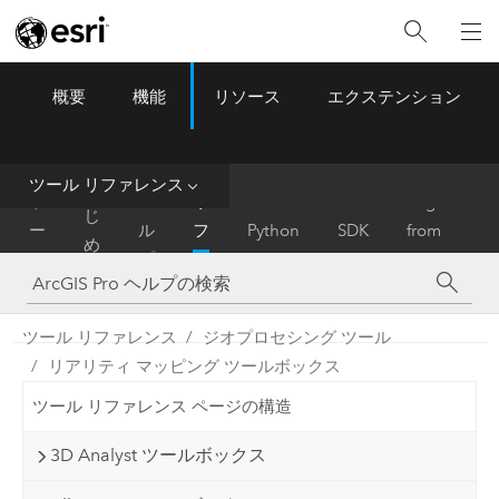
概要
機能
リソース
エクステンション
ArcGIS Pro
Menu
ツ
ー
ル
ツール リファレンス
は
ホ
ヘ
リ
Migrate
じ
ー
ル
フ
Python
SDK
from
め
ム
プ
ァ
ArcMap
に
レ
ン
ツール リファレンス
ジオプロセシング ツール
ス
リアリティ マッピング ツールボックス
ツール リファレンス ページの構造
3D Analyst ツールボックス