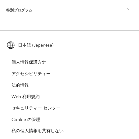
特別プログラム
Esri について
ロケーション インテリジェンス
業界ブログ
ArcGIS Enterprise
ArcGIS for Personal Use
Esri に連絡
トレーニング
ユーザー調査およびテスト
ArcGIS Online
ArcGIS for Student Use
日本語 (Japanese)
採用情報
ArcUser
Esri Young Professionals Network
開発者向けテクノロジー
自然保護
個人情報保護方針
オープンビジョン
ArcNews
イベント
ArcGIS Location Platform
アクセシビリティー
災害対応
パートナー
ArcWatch
法的情報
Esri ストア
教育機関
Web 利用規約
企業行動規範
Esri Press
ArcGIS Architecture Center
セキュリティー センター
非営利組織
環境および持続可能性の取り組み
Esri ビデオ
Cookie の管理
私の個人情報を共有しない
人種的平等
サイトマップ
GIS 用語集