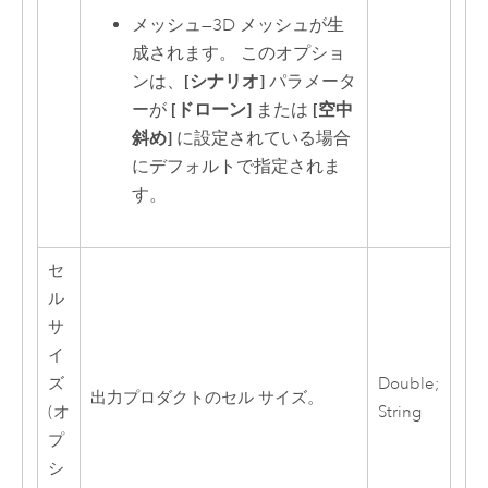
メッシュ
—
3D メッシュが生
成されます。 このオプショ
ンは、
[シナリオ]
パラメータ
ーが
[ドローン]
または
[空中
斜め]
に設定されている場合
にデフォルトで指定されま
す。
セ
ル
サ
イ
ズ
Double;
出力プロダクトのセル サイズ。
(オ
String
プ
シ