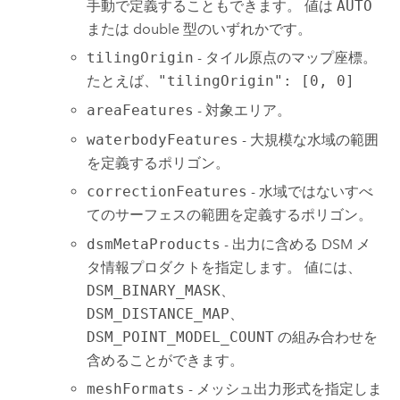
手動で定義することもできます。 値は
AUTO
または double 型のいずれかです。
tilingOrigin
- タイル原点のマップ座標。
たとえば、
"tilingOrigin": [0, 0]
areaFeatures
- 対象エリア。
waterbodyFeatures
- 大規模な水域の範囲
を定義するポリゴン。
correctionFeatures
- 水域ではないすべ
てのサーフェスの範囲を定義するポリゴン。
dsmMetaProducts
- 出力に含める DSM メ
タ情報プロダクトを指定します。 値には、
DSM_BINARY_MASK
、
DSM_DISTANCE_MAP
、
DSM_POINT_MODEL_COUNT
の組み合わせを
含めることができます。
meshFormats
- メッシュ出力形式を指定しま