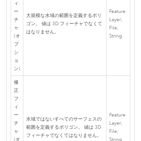
ィ
ー
Feature
大規模な水域の範囲を定義するポリ
チ
Layer;
ゴン。 値は 3D フィーチャでなくて
ャ
File;
はなりません。
(オ
String
プ
シ
ョ
ン)
修
正
フ
ィ
ー
Feature
水域ではないすべてのサーフェスの
チ
Layer;
範囲を定義するポリゴン。 値は 3D
ャ
File;
フィーチャでなくてはなりません。
(オ
String