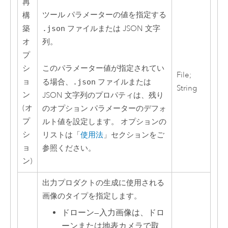
再
ツール パラメーターの値を指定する
構
築
.json
ファイルまたは JSON 文字
オ
列。
プ
シ
このパラメーター値が指定されてい
File;
ョ
る場合、
.json
ファイルまたは
String
ン
JSON 文字列のプロパティは、残り
(オ
のオプション パラメーターのデフォ
プ
ルト値を設定します。 オプションの
シ
リストは「
使用法
」セクションをご
ョ
参照ください。
ン)
出力プロダクトの生成に使用される
画像のタイプを指定します。
ドローン
—
入力画像は、ドロ
ーンまたは地表カメラで取