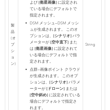
よび
[衛星画像]
に設定され
ている場合にデフォルトで
指定されます。
DSM メッシュ
—
DSM メッシ
製
ュが生成されます。 このオ
品
プションは、
[シナリオ]
パラ
(オ
メーターが
[空中直下]
また
プ
String
は
[衛星画像]
に設定されて
シ
いる場合にデフォルトで指
ョ
定されます。
ン)
点群
—
画像ポイント クラウド
が生成されます。 このオプ
ションは、
[シナリオ]
パラメ
ーターが
[ドローン]
または
[空中斜め]
に設定されている
場合にデフォルトで指定さ
れます。