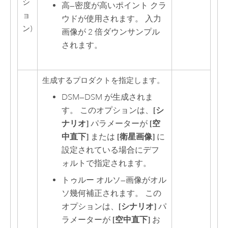
シ
高
—
密度が高いポイント クラ
ョ
ウドが使用されます。 入力
ン)
画像が 2 倍ダウンサンプル
されます。
生成するプロダクトを指定します。
DSM
—
DSM が生成されま
す。 このオプションは、
[シ
ナリオ]
パラメーターが
[空
中直下]
または
[衛星画像]
に
設定されている場合にデフ
ォルトで指定されます。
トゥルー オルソ
—
画像がオル
ソ幾何補正されます。 この
オプションは、
[シナリオ]
パ
ラメーターが
[空中直下]
お