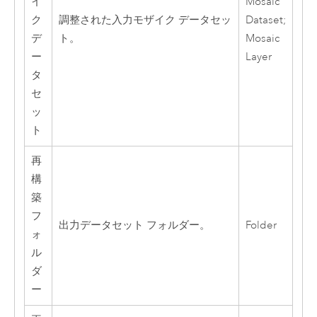
イ
Mosaic
ク
調整された入力モザイク データセッ
Dataset;
デ
ト。
Mosaic
ー
Layer
タ
セ
ッ
ト
再
構
築
フ
出力データセット フォルダー。
Folder
ォ
ル
ダ
ー