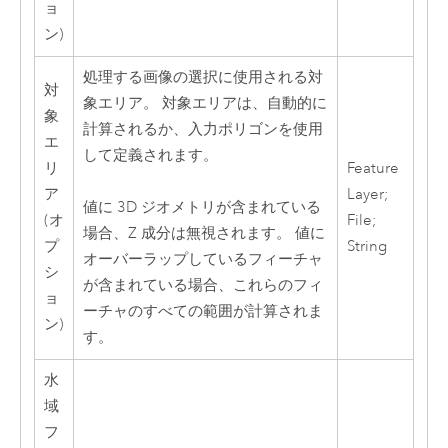
ョ
ン)
処理する画像の選択に使用される対
対
象エリア。 対象エリアは、自動的に
象
計算されるか、入力ポリゴンを使用
エ
して定義されます。
リ
Feature
ア
Layer;
値に 3D ジオメトリが含まれている
(オ
File;
場合、Z 成分は無視されます。 値に
プ
String
オーバーラップしているフィーチャ
シ
が含まれている場合、これらのフィ
ョ
ーチャのすべての範囲が計算されま
ン)
す。
水
域
フ