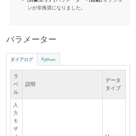
ンが非推奨になりました。
パラメーター
ダイアログ
Python
ラ
データ
ベ
説明
タイプ
ル
入
力
モ
ザ