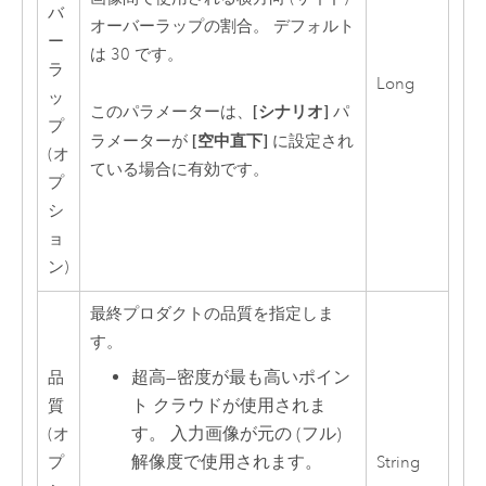
バ
オーバーラップの割合。 デフォルト
ー
は 30 です。
ラ
Long
ッ
[シナリオ]
このパラメーターは、
パ
プ
[空中直下]
ラメーターが
に設定され
(オ
ている場合に有効です。
プ
シ
ョ
ン)
最終プロダクトの品質を指定しま
す。
超高
—
密度が最も高いポイン
品
ト クラウドが使用されま
質
す。 入力画像が元の (フル)
(オ
解像度で使用されます。
プ
String