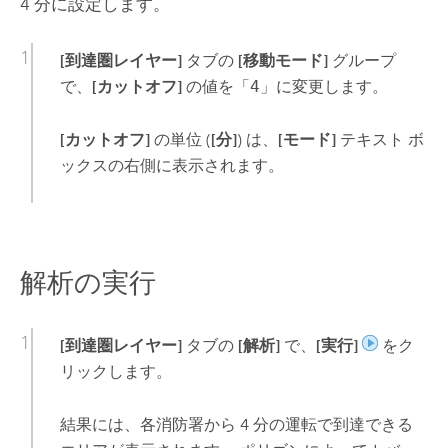
4 分に設定します。
[到達圏レイヤー]
タブの
[移動モード]
グループ
で、
[カットオフ]
の値を「
4
」に変更します。
[カットオフ]
の単位 (
[分]
) は、
[モード]
テキスト ボ
ックスの右側に表示されます。
解析の実行
[到達圏レイヤー]
タブの
[解析]
で、
[実行]
をク
リックします。
結果には、各消防署から 4 分の運転で到達できる