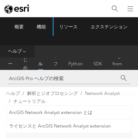
概要
機能
リソース
エクステンション
ArcGIS Pro
Menu
ツ
ー
ル
ヘルプ
は
ホ
ヘ
リ
Migrate
じ
ー
ル
フ
Python
SDK
from
め
ム
プ
ァ
ArcMap
に
レ
ン
ヘルプ
解析とジオプロセシング
Network Analyst
ス
チュートリアル
ArcGIS Network Analyst extension とは
ライセンスと ArcGIS Network Analyst extension