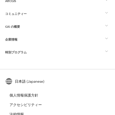
ARCGIS
コミュニティー
ArcGIS の概要
GIS の概要
Esri Community
マッピング
企業情報
GIS とは
ArcGIS ブログ
ArcGIS Pro
特別プログラム
Esri について
ロケーション インテリジェンス
業界ブログ
ArcGIS Enterprise
ArcGIS for Personal Use
Esri に連絡
トレーニング
ユーザー調査およびテスト
ArcGIS Online
ArcGIS for Student Use
日本語 (Japanese)
採用情報
ArcUser
Esri Young Professionals Network
開発者向けテクノロジー
自然保護
個人情報保護方針
オープンビジョン
ArcNews
イベント
ArcGIS Location Platform
アクセシビリティー
災害対応
パートナー
ArcWatch
法的情報