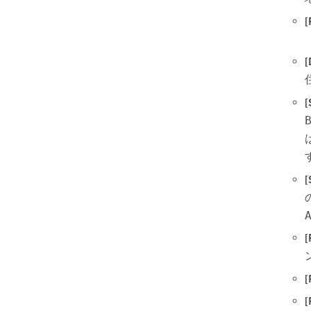
[
[
[
[
[
[
[