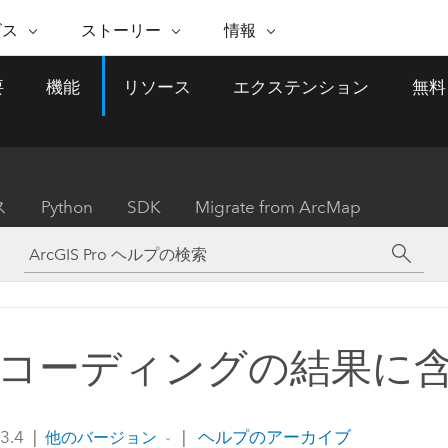
注目のイニシアティブ
ビス
ストーリー
情報
能
ESRI ストーリー
セルフサービス
ESRI について
ARCGIS の購入
ESRI に連絡
要
機能
リソース
エクステンション
無料
 サービス
織
ッピング
WhereNext Magazine
優れた地理空間情報活用へ
Esri について
ユーザー タイプ
ArcUser
サポートに問い
ータを空間的に表示および理解
エグゼクティブレベルのニ
の道
ArcGIS へのロールベー
ArcGIS ユーザー向け
ト
全
Esri のプログラムと取り組み
ュースと洞察
ス
的な技術リソース
析
Esri Community
ス
イベント
置情報を分析に活用
Esri ブログ
Esri ストア
ArcNews
ス
Python
SDK
Migrate from ArcMap
ArcGIS ブログ
実世界のグローバルな GIS
Esri の ArcGIS 製品
業界ニュースと ArcGIS
体
パートナー
ータ管理
技術革新
新情報
ドキュメント
間データの統合、編集、共有
購入方法
な開発
採用情報
インフラストラクチャ管理
Esri と The Science of Where
Esri 製品、パートナー製
ArcWatch
My Esri
GIS を活用して、最新の強靱で持続可能な未
メディアおよびアナリスト関
のポッドキャスト
者サブスクリプション
地理空間に関するニュ
来を創ります。 計画と運用に対する地理学
すべての機能
係者の方へ
ビジネスおよびテクノロジ
ス、見解、およびトレ
的アプローチは、インフラストラクチャ プ
コーディングの結果に
ロジェクトが周囲の環境とどのように関連
ー リーダーの声
しているかをリーダーが理解するのに役立
ちます。
Esri に連絡
 3.4
|
|
ヘルプのアーカイブ
他のバージョン
すべてのストーリー
インフラストラクチャ管理の探索