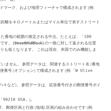
ドマーク、および地理フィーチャで構成されます (例:
線距離をキロメートルまたはマイル単位で表すストリート
沿った番地の範囲の推定される中点。たとえば、「
100
どです。
[StreetMidBlock]
の一致に対して返される位置
りも低くなります。 これは現在、米国でのみ機能しま
いません。 参照データは、関連するストリート名 (番地
号 (オプション) で構成されます (例:「
W Olive
IP+4 など)。 参照データは、拡張番号付きの郵便番号ポイ
「
90210 USA
」)。
郵便区画と行政 (地域) 区画の組み合わせです (例: