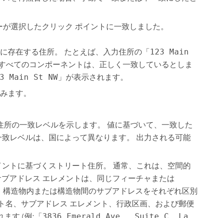
。
ーが選択したクリック ポイントに一致しました。
際に存在する住所。 たとえば、入力住所の「
123 Main
のすべてのコンポーネントは、正しく一致しているとしま
3 Main St NW
」が表示されます。
含みます。
、住所の一致レベルを示します。 値に基づいて、一致した
一致レベルは、国によって異なります。 出力される可能
イントに基づくストリート住所。 通常、これは、空間的
たサブアドレス エレメントは、同じフィーチャまたは
、構造物内または構造物間のサブアドレスをそれぞれ区別
ト名、サブアドレス エレメント、行政区画、および郵便
ます (例:「
3836 Emerald Ave., Suite C, La