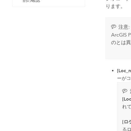
割の確認
ります。
注意:
ArcGIS P
のとは異
[Loc_
ーがコ
[Lo
れ
[ロ
る