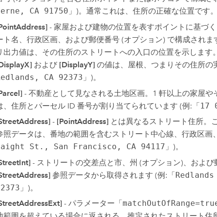
Verne, CA 91750
」)。通常これは、住所の正確な位置です
PointAddress]
- 家屋および建物の位置を表すポイントに基づ
ート名、行政区画、および郵便番号 (オプション) で構成されま
リ出力値は、その住所のストリートへの入口の位置を示します
DisplayX]
および
[DisplayY]
の値は、屋根、つまりその住所の実
Redlands, CA 92373
」)。
Parcel]
- 不動産として見なされる土地区画。1 軒以上の家屋
は、住所とパーセル ID 番号が割り当てられています (例:「
17 
StreetAddress]
-
[PointAddress]
とは異なるストリート住所。
参照データは、番地の範囲を含むストリート中心線、行政区画、郵便
Haight St., San Francisco, CA 94117
」)。
StreetInt]
- ストリートの交差点と市、州 (オプション)、およ
StreetAddress]
参照データから取得されます (例:「
Redlands
92373
」)。
StreetAddressExt]
- パラメーター「
matchOutOfRange=tru
地範囲を超えている場合に返される、推定されたストリート住