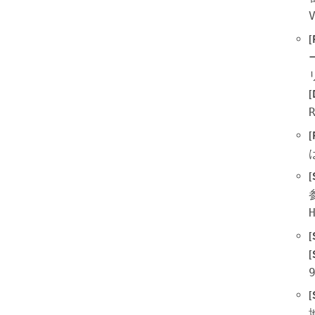
[
[
[
[
[
[
[