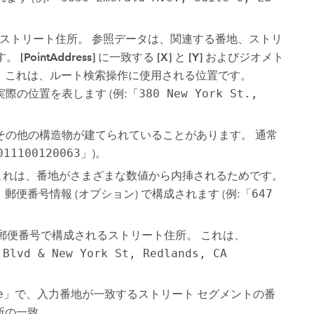
。
くストリート住所。 参照データは、関連する番地、ストリ
す。
[PointAddress]
に一致する
[X]
と
[Y]
およびジオメト
。これは、ルート検索操作に使用される位置です。
際の位置を表します (例:「
380 New York St.,
やその他の構造物が建てられていることがあります。 通常
011100120063
」)。
これは、番地がさまざまな数値から内挿されるためです。
番号情報 (オプション) で構成されます (例:「
647
び郵便番号で構成されるストリート住所。 これは、
 Blvd & New York St, Redlands, CA
e
」で、入力番地が一致するストリート セグメントの番
所の一致。