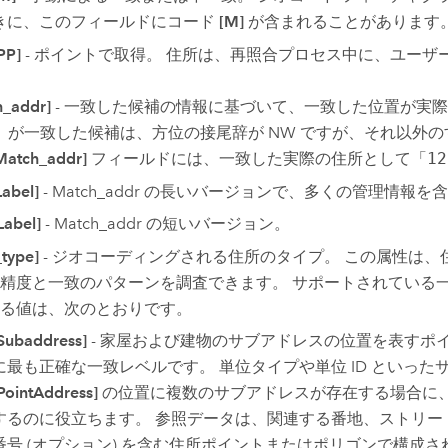
きに、このフィールドにコード
[M]
が含まれることがあります
PP]
- ポイントで取得。 住所は、再照合プロセス中に、ユーザ
h_addr]
- 一致した候補の情報に基づいて、一致した位置が実
」が一致した候補は、方位の接尾辞が NW ですが、それ以外
Match_addr]
フィールドには、一致した実際の住所として「
12
abel]
- Match_addr の長いバージョンで、多くの管理情報を
Label]
- Match_addr の短いバージョン。
type]
- ジオコーディングされる住所のタイプ。 この属性は
精度と一致のパターンを調査できます。 サポートされている
る値は、次のとおりです。
Subaddress]
- 家屋および建物のサブアドレスの位置を表すポ
に最も正確な一致レベルです。 単位タイプや単位 ID といっ
PointAddress]
の位置に複数のサブアドレスが存在する場合に
するのに役立ちます。 参照データは、関連する番地、ストリー
番号 (オプション) を含む住所ポイントまたはポリゴンで構成され