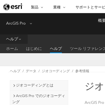
製品
業種
サポートとサー
ARCGIS
業種
サポートとサービス
機
概
ArcGIS Pro
Menu
ArcGIS の概要
建築・工業技術・建設
プロフェッショナル
非営利組
マ
Esri のエンタープライズ地理空間
コンサル
デ
テクニカル サポー
市民の安
プラットフォーム
ヘルプ
ビジネス
解
トレーニング
サイエン
ArcGIS Online
位
ホーム
はじめに
ヘルプ
ツール リファレン
自然保護
完全な SaaS マッピング プラット
地方自治
デ
フォーム
教育機関
空
持続可能
ArcGIS Pro
公共エネルギー
ヘルプ
データ
ジオコーディング
参考情報
電気通信
世界有数の GIS ソフトウェア
施設管理
ジオ
交通機関
ArcGIS Enterprise
ジオコーディングとは
保健福祉サービス
GIS とマッピングの基本的なシス
水道
ArcGIS Pro でのジオコーディ
テム
中央政府
ング
ArcGIS Pro