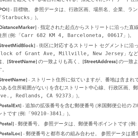
POI]
- 目標物。 参照データは、行政区画、場所名、企業、ラン
「
Starbucks
」)。
DistanceMarker]
- 指定された起点からストリートに沿った直
住所 (例:「
Carr 682 KM 4, Barceloneta, 00617
」)。
StreetMidBlock]
- 街区に対応するストリート セグメントに
Block of Grant Ave, Millville, New Jersey
」な
は、
[StreetName]
の一致よりも高く、
[StreetAddress]
の一致よ
す。
StreetName]
- ストリート住所に似ていますが、番地は含まれて
のある住所範囲がない) を含むストリート中心線、行政区画、郵便番
Ave., Redlands, CA 92373
」)。
PostalExt]
- 追加の拡張番号を含む郵便番号 (米国郵便公社の Z
ントです (例:「
90210-3841
」)。
Postal]
- 郵便番号。 参照データは、郵便番号ポイントです (例:
PostalLoc]
- 郵便番号と都市名の組み合わせ。 参照データは通常、