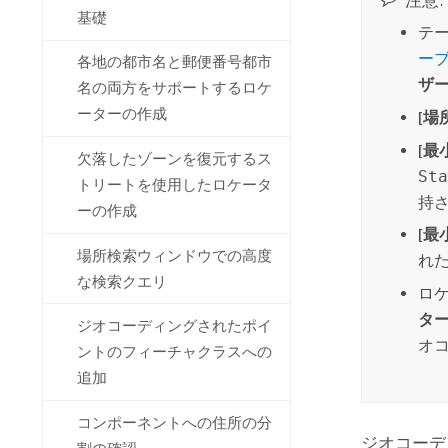
注意:
基礎
テー
ー
各地の都市名と郵便番号都市
ザー
名の両方をサポートするロケ
ーターの作成
[場
[最
欠落したゾーンを復元するス
St
トリートを使用したロケータ
持
ーの作成
[最
場所検索ウィンドウでの高度
れ
な検索クエリ
ロ
ター
ジオコーディングされたポイ
オ
ントのフィーチャクラスへの
追加
コンポーネントへの住所の分
ジオコーデ