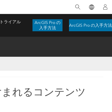
注目のトレーニング
注目の製品
注目のストーリー
注目
GIS について
イノベーションへの取り
組み
トライアル
ArcGIS Pro の
ArcGIS Pro の入手方法
合わせ
GIS とは
入手方法
スのアクセ
の実践
人工知能 (AI)
地理学的アプローチ
ロケーション インテリ
ジェンス
 更
デジタル トランスフォ
空間データ サイエンス: 解析を進化さ
ArcGIS Pro の概要
マップがライフラインとなるとき
The
ーメーション
品、開発
せる
ArcGIS Pro は、Esri の世界をリードする
2024 年にブラジルで発生した歴史的な洪水
著: J
ー
デジタル ツイン
GIS デスクトップ アプリケーションであ
の際、GIS 技術を専門とする企業である
このインストラクター主導型のコースで
本書
ンド
り、マッピング、解析、データ管理に用い
Codex は、30 日間で 17 件の緊急洪水アプ
含まれるコンテンツ
は、データのパターンや関係性を明らかに
かつ
られています。 技術がどのようなものかを
リケーションを構築し、重要な救助活動を
するために使用される空間統計技術を探索
解決
確認したり、ハンズオンのインタラクティ
実現しました。
し、複雑な問題を解決する知見を引き出し
らか
ブ マップを試したり、製品の機能を調べた
ます。
ストーリーを読む
り、無料トライアルを開始したりします。
本書