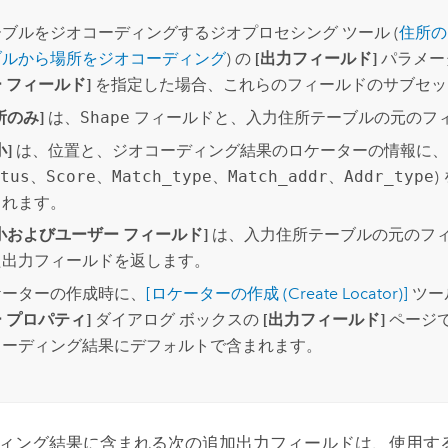
ブルをジオコーディングするジオプロセシング ツール (
住所の
ブルから場所をジオコーディング
) の
[出力フィールド]
パラメー
 フィールド]
を指定した場合、これらのフィールドのサブセッ
所のみ]
は、
Shape
フィールドと、入力住所テーブルの元のフ
小]
は、位置と、ジオコーディング結果のロケーターの情報に、
atus
、
Score
、
Match_type
、
Match_addr
、
Addr_type
されます。
小およびユーザー フィールド]
は、入力住所テーブルの元のフ
た出力フィールドを返します。
ケーターの作成時に、
[ロケーターの作成 (Create Locator)]
ツー
 プロパティ]
ダイアログ ボックスの
[出力フィールド]
ページ
コーディング結果にデフォルトで含まれます。
ィング結果に含まれる次の追加出力フィールドは、使用す