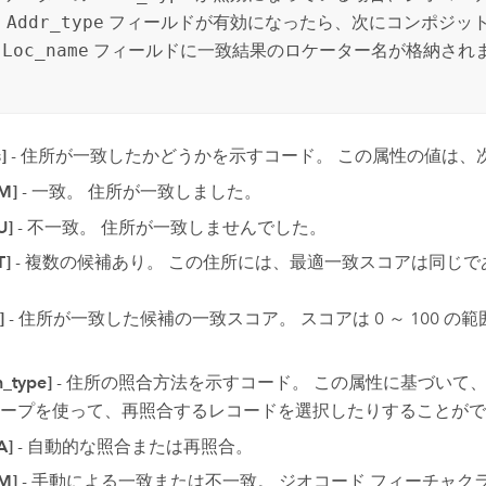
。
Addr_type
フィールドが有効になったら、次にコンポジット
、
Loc_name
フィールドに一致結果のロケーター名が格納され
]
- 住所が一致したかどうかを示すコード。 この属性の値は、
M]
- 一致。 住所が一致しました。
U]
- 不一致。 住所が一致しませんでした。
T]
- 複数の候補あり。 この住所には、最適一致スコアは同じ
]
- 住所が一致した候補の一致スコア。 スコアは 0 ～ 100 
_type]
- 住所の照合方法を示すコード。 この属性に基づい
ープを使って、再照合するレコードを選択したりすることがで
A]
- 自動的な照合または再照合。
M]
- 手動による一致または不一致。 ジオコード フィーチャ