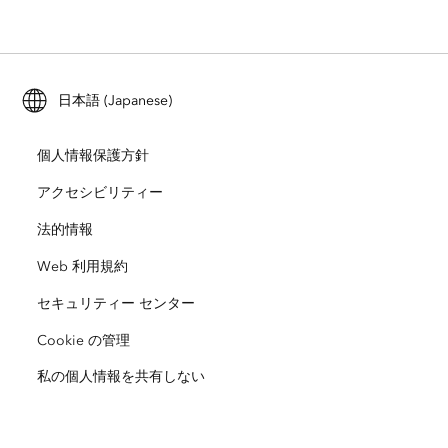
業界ブログ
ArcGIS Enterprise
ArcGIS for Personal Use
Esri に連絡
トレーニング
ユーザー調査およびテスト
ArcGIS Online
ArcGIS for Student Use
日本語 (Japanese)
採用情報
ArcUser
Esri Young Professionals Network
開発者向けテクノロジー
自然保護
個人情報保護方針
オープンビジョン
ArcNews
イベント
ArcGIS Location Platform
アクセシビリティー
災害対応
パートナー
ArcWatch
法的情報
Esri ストア
教育機関
Web 利用規約
企業行動規範
Esri Press
ArcGIS Architecture Center
セキュリティー センター
非営利組織
環境および持続可能性の取り組み
Esri ビデオ
Cookie の管理
私の個人情報を共有しない
人種的平等
サイトマップ
GIS 用語集