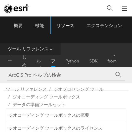
概要
機能
リソース
エクステンション
ArcGIS Pro
Menu
ツ
ー
ル
ツール リファレンス
は
ホ
ヘ
リ
Migrate
じ
ー
ル
フ
Python
SDK
from
め
ム
プ
ァ
ArcMap
に
レ
ン
ツール リファレンス
ジオプロセシング ツール
ス
ジオコーディング ツールボックス
データの準備ツールセット
ジオコーディング ツールボックスの概要
ジオコーディング ツールボックスのライセンス