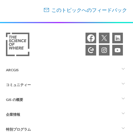
このトピックへのフィードバック
ARCGIS
コミュニティー
ArcGIS の概要
GIS の概要
Esri Community
マッピング
企業情報
GIS とは
ArcGIS ブログ
ArcGIS Pro
特別プログラム
Esri について
ロケーション インテリジェンス