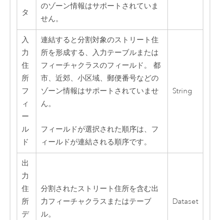
のゾーン情報はサポートされていま
タ
せん。
入
連結すると分割対象のストリート住
力
所を形成する、入力テーブルまたは
住
フィーチャクラスのフィールド。 都
所
市、近郊、小区域、郵便番号などの
フ
ゾーン情報はサポートされていませ
String
ィ
ん。
ー
ル
フィールドが選択された順序は、フ
ド
ィールドが連結される順序です。
出
力
住
分割されたストリート住所を含む出
所
力フィーチャクラスまたはテーブ
Dataset
デ
ル。