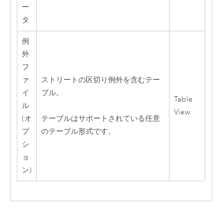
ー
タ
例
外
フ
ァ
ストリートの区切り例外を含むテー
イ
ブル。
Table
ル
View
(オ
テーブルはサポートされている任意
プ
のテーブル形式です。
シ
ョ
ン)