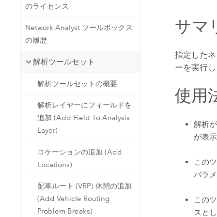
開発者向けテクノロジー
のライセンス
自然資源
マッピング &amp; 空間解析アプリ
サマ
Network Analyst ツールボックス
ケーションの構築
の履歴
すべての業種
指定したネ
解析ツールセット
すべてのプロダクト
ーを実行し
解析ツールセットの概要
使用
解析レイヤーにフィールドを
追加 (Add Field To Analysis
解析が
Layer)
が表示
ロケーションの追加 (Add
このツ
Locations)
パラメ
配車ルート (VRP) 休憩の追加
(Add Vehicle Routing
この
Problem Breaks)
スとし