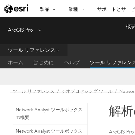
製品
業種
サポートとサー
ARCGIS
業種
サポートとサービス
機
概
ArcGIS Pro
Menu
ArcGIS の概要
建築・工業技術・建設
プロフェッショナル
非営利組
マ
Esri のエンタープライズ地理空間
コンサル
デ
テクニカル サポー
市民の安
プラットフォーム
ツール リファレンス
ビジネス
解
トレーニング
サイエン
ArcGIS Online
位
ホーム
はじめに
ヘルプ
ツール リファレン
自然保護
完全な SaaS マッピング プラット
地方自治
デ
フォーム
教育機関
空
持続可能
ArcGIS Pro
公共エネルギー
ツール リファレンス
ジオプロセシング ツール
Netwo
電気通信
世界有数の GIS ソフトウェア
施設管理
解析の
交通機関
ArcGIS Enterprise
Network Analyst ツールボックス
保健福祉サービス
GIS とマッピングの基本的なシス
の概要
水道
テム
中央政府
Network Analyst ツールボックス
ArcGIS Pro