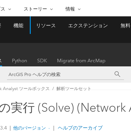
注目のイニシアティブ
ビス
ストーリー
情報
能
ESRI ストーリー
セルフサービス
ESRI について
ARCGIS の購入
ESRI に連絡
要
機能
リソース
エクステンション
無料
 サービス
織
ッピング
WhereNext Magazine
優れた地理空間情報活用へ
Esri について
ユーザー タイプ
ArcUser
サポートに問い
ータを空間的に表示および理解
エグゼクティブレベルのニ
の道
ArcGIS へのロールベー
ArcGIS ユーザー向け
ト
全
Esri のプログラムと取り組み
ュースと洞察
ス
的な技術リソース
析
Esri Community
ス
イベント
置情報を分析に活用
Esri ブログ
Esri ストア
ArcNews
ス
Python
SDK
Migrate from ArcMap
ArcGIS ブログ
実世界のグローバルな GIS
Esri の ArcGIS 製品
業界ニュースと ArcGIS
体
パートナー
ータ管理
技術革新
新情報
ドキュメント
間データの統合、編集、共有
購入方法
な開発
採用情報
インフラストラクチャ管理
Esri と The Science of Where
Esri 製品、パートナー製
ArcWatch
My Esri
rk Analyst ツールボックス
解析ツールセット
GIS を活用して、最新の強靱で持続可能な未
メディアおよびアナリスト関
のポッドキャスト
者サブスクリプション
地理空間に関するニュ
来を創ります。 計画と運用に対する地理学
すべての機能
係者の方へ
ビジネスおよびテクノロジ
ス、見解、およびトレ
的アプローチは、インフラストラクチャ プ
実行 (Solve) (Network A
ロジェクトが周囲の環境とどのように関連
ー リーダーの声
しているかをリーダーが理解するのに役立
ちます。
Esri に連絡
 3.4
|
|
ヘルプのアーカイブ
他のバージョン
すべてのストーリー
インフラストラクチャ管理の探索