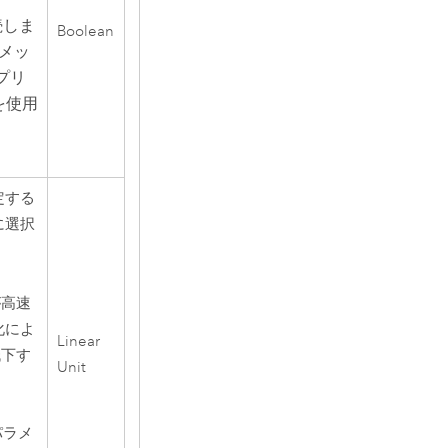
続しま
Boolean
メッ
プリ
を使用
定する
に選択
が高速
化によ
Linear
低下す
Unit
パラメ