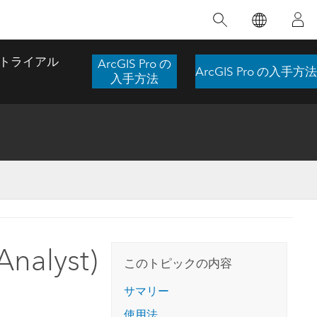
注目のトレーニング
注目の製品
注目のストーリー
注目
GIS について
イノベーションへの取り
組み
トライアル
ArcGIS Pro の
ArcGIS Pro の入手方法
合わせ
GIS とは
入手方法
スのアクセ
の実践
人工知能 (AI)
地理学的アプローチ
ロケーション インテリ
ジェンス
 更
デジタル トランスフォ
空間データ サイエンス: 解析を進化さ
ArcGIS Pro の概要
マップがライフラインとなるとき
The
ーメーション
品、開発
せる
ArcGIS Pro は、Esri の世界をリードする
2024 年にブラジルで発生した歴史的な洪水
著: J
ー
デジタル ツイン
GIS デスクトップ アプリケーションであ
の際、GIS 技術を専門とする企業である
このインストラクター主導型のコースで
本書
ンド
り、マッピング、解析、データ管理に用い
Codex は、30 日間で 17 件の緊急洪水アプ
nalyst)
は、データのパターンや関係性を明らかに
かつ
られています。 技術がどのようなものかを
リケーションを構築し、重要な救助活動を
このトピックの内容
するために使用される空間統計技術を探索
解決
確認したり、ハンズオンのインタラクティ
実現しました。
し、複雑な問題を解決する知見を引き出し
らか
ブ マップを試したり、製品の機能を調べた
サマリー
ます。
ストーリーを読む
り、無料トライアルを開始したりします。
本書
使用法