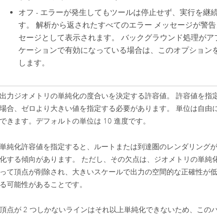
オフ - エラーが発生してもツールは停止せず、実行を継
す。 解析から返されたすべてのエラー メッセージが警告
セージとして表示されます。 バックグラウンド処理がア
ケーションで有効になっている場合は、このオプション
します。
出力ジオメトリの単純化の度合いを決定する許容値。 許容値を指
場合、ゼロより大きい値を指定する必要があります。 単位は自由
できます。デフォルトの単位は 10 進度です。
単純化許容値を指定すると、ルートまたは到達圏のレンダリング
化する傾向があります。 ただし、その欠点は、ジオメトリの単純
って頂点が削除され、大きいスケールで出力の空間的な正確性が
る可能性があることです。
頂点が 2 つしかないラインはそれ以上単純化できないため、この