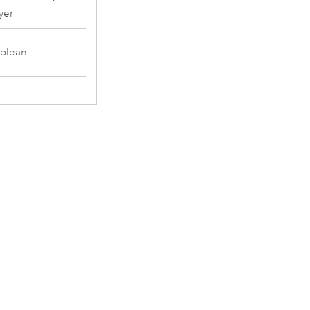
yer
olean