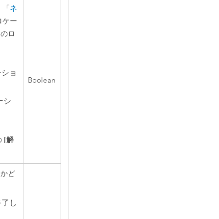
、「
ネ
ロケー
りのロ
ーショ
Boolean
ーシ
[解
の
るかど
終了し