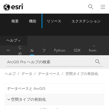
概要
機能
リソース
エクステンション
ArcGIS Pro
Menu
ツ
ー
ル
ヘルプ
は
ホ
ヘ
リ
Migrate
じ
ー
ル
フ
Python
SDK
from
め
ム
プ
ァ
ArcMap
に
レ
ン
ヘルプ
データ
データベース
空間タイプの有効化
ス
データベースと ArcGIS
空間タイプの有効化