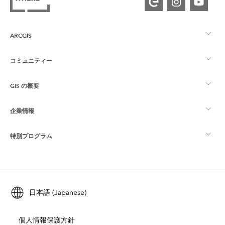
ARCGIS
コミュニティー
ArcGIS の概要
GIS の概要
Esri Community
マッピング
企業情報
GIS とは
ArcGIS ブログ
ArcGIS Pro
特別プログラム
Esri について
ロケーション インテリジェンス
業界ブログ
ArcGIS Enterprise
ArcGIS for Personal Use
Esri に連絡
トレーニング
ユーザー調査およびテスト
ArcGIS Online
ArcGIS for Student Use
日本語 (Japanese)
採用情報
ArcUser
Esri Young Professionals Network
開発者向けテクノロジー
自然保護
個人情報保護方針
オープンビジョン
ArcNews