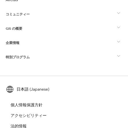
コミュニティー
ArcGIS の概要
GIS の概要
Esri Community
マッピング
企業情報
GIS とは
ArcGIS ブログ
ArcGIS Pro
特別プログラム
Esri について
ロケーション インテリジェンス
業界ブログ
ArcGIS Enterprise
ArcGIS for Personal Use
Esri に連絡
トレーニング
ユーザー調査およびテスト
ArcGIS Online
ArcGIS for Student Use
日本語 (Japanese)
採用情報
ArcUser
Esri Young Professionals Network
開発者向けテクノロジー
自然保護
個人情報保護方針
オープンビジョン
ArcNews
イベント
ArcGIS Location Platform
アクセシビリティー
災害対応
パートナー
ArcWatch
法的情報
Esri ストア