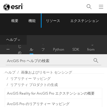
概要
機能
リソース
エクステンション
ArcGIS Pro
Menu
ツ
ー
ル
ヘルプ
は
ホ
ヘ
リ
Migrate
じ
ー
ル
フ
Python
SDK
from
め
ム
プ
ァ
ArcMap
に
レ
ン
ヘルプ
画像およびリモート センシング
ス
リアリティー マッピング
リアリティ プロダクトの生成
ArcGIS Reality for ArcGIS Pro エクステンションの概要
ArcGIS Pro のリアリティー マッピング