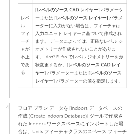
[レベルのソース CAD レイヤー]
パラメータ
[レベルのソース レイヤー]
レベ
ーまたは
パラメ
ル
ーターに入力がない場合は、フィーチャは
フィ
入力ユニット レイヤーに基づいて作成され
ーチ
ます。 データによっては、正確なレベル ジ
ャが
オメトリーが作成されないことがありま
不正
す。
ArcGIS Pro
でレベル ジオメトリーを形
であ
[レベルのソース CAD レイ
状変更するか、
る
ヤー]
[レベルのソース
パラメーターまたは
レイヤー]
パラメーターの値を指定します。
フロア プラン データを
[Indoors データベースの
作成 (Create Indoors Database)]
ツールで作成さ
れた
Indoors
ワークスペースにインポートした場
合は、Units フィーチャクラスのスペース フィーチ