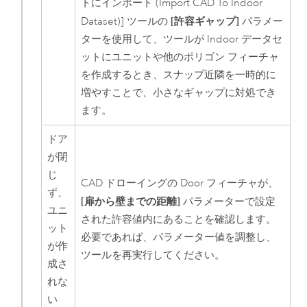
トにインポート (Import CAD To Indoor
[許容ギャップ]
Dataset)]
ツールの
パラメー
ターを使用して、ツールが Indoor データセ
ットにユニットや他のポリゴン フィーチャ
を作成するとき、スナップ近隣を一時的に
増やすことで、小さなギャップに対処でき
ます。
ドア
が閉
じ
CAD ドローイングの Door フィーチャが、
ず、
[扉から壁までの距離]
パラメーターで設定
ユニ
された許容値内にあることを確認します。
ット
必要であれば、パラメーター値を調整し、
が作
ツールを再実行してください。
成さ
れな
い