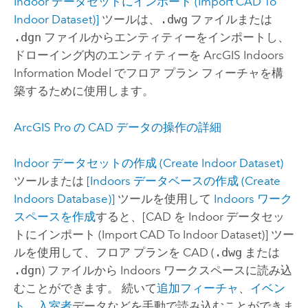
Indoor データセットにインポート (Import CAD To
Indoor Dataset)]
ツールは、
.dwg
ファイルまたは
.dgn
ファイルからエンティティーをインポートし、
ドローイング内のエンティティーを
ArcGIS Indoors
Information Model でフロア プラン フィーチャを構
築するために使用します。
ArcGIS Pro
の CAD データの操作の詳細
Indoor データセットの作成 (Create Indoor Dataset)
ツールまたは
[Indoors データベースの作成 (Create
Indoors Database)]
ツールを使用して
Indoors
ワーク
スペースを作成
すると、
[CAD を Indoor データセッ
トにインポート (Import CAD To Indoor Dataset)]
ツー
ルを使用して、フロア プランを CAD (
.dwg
または
.dgn
) ファイルから
Indoors
ワークスペースに読み込
むことができます。 続いて
追加フィーチャ
、
イベン
ト
、
入室者
データなどを手動で読み込むことができま