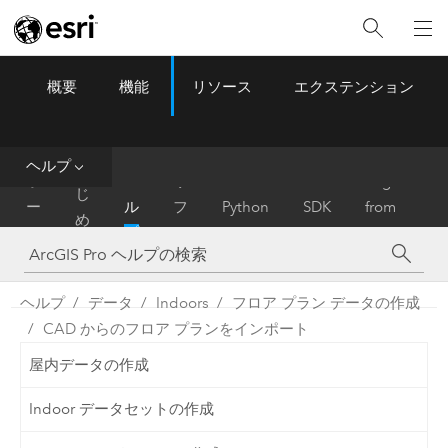
概要
機能
リソース
エクステンション
ArcGIS Pro
Menu
ツ
ー
ル
ヘルプ
は
ホ
ヘ
リ
Migrate
じ
ー
ル
フ
Python
SDK
from
め
ム
プ
ァ
ArcMap
に
レ
ン
ヘルプ
データ
Indoors
フロア プラン データの作成
ス
CAD からのフロア プランをインポート
屋内データの作成
Indoor データセットの作成