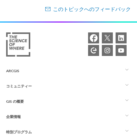
このトピックへのフィードバック
ARCGIS
コミュニティー
ArcGIS の概要
GIS の概要
Esri Community
マッピング
企業情報
GIS とは
ArcGIS ブログ
ArcGIS Pro
特別プログラム
Esri について
ロケーション インテリジェンス
業界ブログ