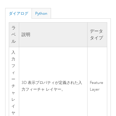
ダイアログ
Python
ラ
データ
ベ
説明
タイプ
ル
入
力
フ
ィ
ー
3D 表示プロパティが定義された入
Feature
チ
力フィーチャ レイヤー。
Layer
ャ
レ
イ
ヤ