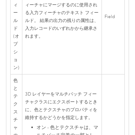
ィ
ィーチャにマージするのに使用され
ー
る入力フィーチャのテキスト フィー
Field
ル
ルド。 結果の出力の残りの属性は、
ド
入力レコードのいずれかから継承さ
(オ
れます。
プ
シ
ョ
ン)
色
と
3D レイヤーをマルチパッチ フィー
テ
チャクラスにエクスポートするとき
ク
に、色とテクスチャのプロパティを
ス
維持するかどうかを指定します。
チ
オン - 色とテクスチャは、マ
ャ