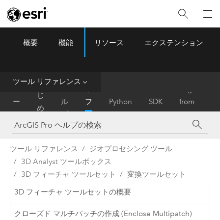
概要
機能
リソース
エクステンション
ArcGIS Pro
Menu
ツ
ー
ル
ツール リファレンス
は
ホ
ヘ
リ
Migrate
じ
ー
ル
フ
Python
SDK
from
め
ム
プ
ァ
ArcMap
に
レ
ン
ツール リファレンス
ジオプロセシング ツール
ス
3D Analyst ツールボックス
3D フィーチャ ツールセット
変換ツールセット
3D フィーチャ ツールセットの概要
クローズド マルチパッチの作成 (Enclose Multipatch)