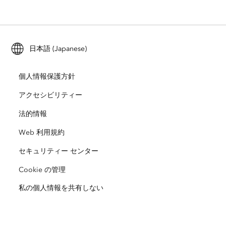
ArcGIS Enterprise
ArcGIS for Personal Use
Esri に連絡
トレーニング
ユーザー調査およびテスト
ArcGIS Online
ArcGIS for Student Use
日本語 (Japanese)
採用情報
ArcUser
Esri Young Professionals Network
開発者向けテクノロジー
自然保護
個人情報保護方針
オープンビジョン
ArcNews
イベント
ArcGIS Location Platform
アクセシビリティー
災害対応
パートナー
ArcWatch
法的情報
Esri ストア
教育機関
Web 利用規約
企業行動規範
Esri Press
ArcGIS Architecture Center
セキュリティー センター
非営利組織
環境および持続可能性の取り組み
Esri ビデオ
Cookie の管理
私の個人情報を共有しない
人種的平等
サイトマップ
GIS 用語集