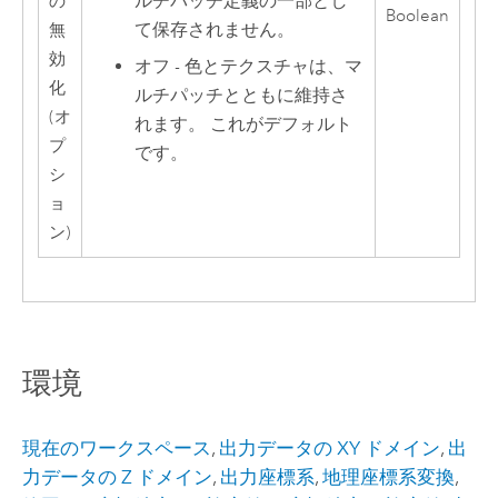
ルチパッチ定義の一部とし
の
Boolean
て保存されません。
無
効
オフ - 色とテクスチャは、マ
化
ルチパッチとともに維持さ
(オ
れます。 これがデフォルト
プ
です。
シ
ョ
ン)
環境
現在のワークスペース
,
出力データの XY ドメイン
,
出
力データの Z ドメイン
,
出力座標系
,
地理座標系変換
,