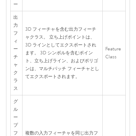
ー
出
力
3D フィーチャを含む出力フィーチ
フ
ャクラス。 立ち上げポイントは、
ィ
3D ラインとしてエクスポートされ
ー
Feature
ます。 3D シンボルを含むポイン
チ
Class
ト、立ち上げライン、およびポリゴ
ャ
ンは、マルチパッチ フィーチャとし
ク
てエクスポートされます。
ラ
ス
グ
ル
ー
プ
フ
複数の入力フィーチャを同じ出力フ