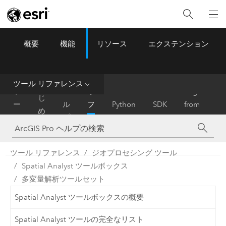
概要
機能
リソース
エクステンション
ArcGIS Pro
Menu
ツ
ー
ル
ツール リファレンス
は
ホ
ヘ
リ
Migrate
じ
ー
ル
フ
Python
SDK
from
め
ム
プ
ァ
ArcMap
に
レ
ン
ツール リファレンス
ジオプロセシング ツール
ス
Spatial Analyst ツールボックス
多変量解析ツールセット
Spatial Analyst ツールボックスの概要
Spatial Analyst ツールの完全なリスト