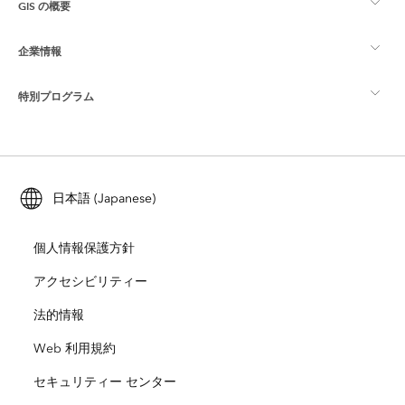
GIS の概要
Esri Community
マッピング
企業情報
GIS とは
ArcGIS ブログ
ArcGIS Pro
特別プログラム
Esri について
ロケーション インテリジェンス
業界ブログ
ArcGIS Enterprise
ArcGIS for Personal Use
Esri に連絡
トレーニング
ユーザー調査およびテスト
ArcGIS Online
ArcGIS for Student Use
日本語 (Japanese)
採用情報
ArcUser
Esri Young Professionals Network
開発者向けテクノロジー
自然保護
個人情報保護方針
オープンビジョン
ArcNews
イベント
ArcGIS Location Platform
アクセシビリティー
災害対応
パートナー
ArcWatch
法的情報
Esri ストア
教育機関
Web 利用規約
企業行動規範
Esri Press
ArcGIS Architecture Center
セキュリティー センター
非営利組織
環境および持続可能性の取り組み