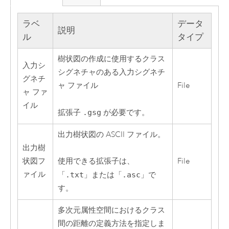
ラベ
データ
説明
ル
タイプ
樹状図の作成に使用するクラス
入力シ
シグネチャのある入力シグネチ
グネチ
ャ ファイル
File
ャ ファ
イル
拡張子
.gsg
が必要です。
出力樹状図の ASCII ファイル。
出力樹
状図フ
File
使用できる拡張子は、
ァイル
「
.txt
」または「
.asc
」で
す。
多次元属性空間におけるクラス
間の距離の定義方法を指定しま