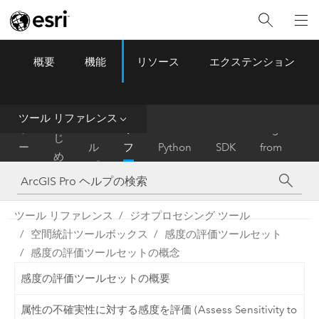
概要
機能
リソース
エクステンション
ArcGIS Pro
Menu
ツ
ー
ル
ツール リファレンス
は
ホ
ヘ
リ
Migrate
じ
ー
ル
フ
Python
SDK
from
め
ム
プ
ァ
ArcMap
に
レ
ン
ツール リファレンス
ジオプロセシング ツール
ス
空間統計ツールボックス
感度の評価ツールセット
感度の評価ツールセットの概念
感度の評価ツールセットの概要
属性の不確実性に対する感度を評価 (Assess Sensitivity to