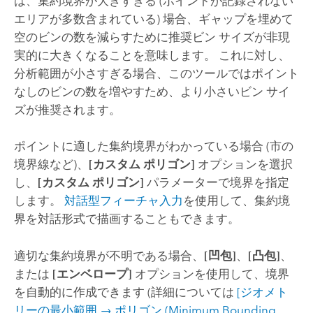
は、集約境界が大きすぎる (ポイントが記録されない
エリアが多数含まれている) 場合、ギャップを埋めて
空のビンの数を減らすために推奨ビン サイズが非現
実的に大きくなることを意味します。 これに対し、
分析範囲が小さすぎる場合、このツールではポイント
なしのビンの数を増やすため、より小さいビン サイ
ズが推奨されます。
ポイントに適した集約境界がわかっている場合 (市の
境界線など)、
[カスタム ポリゴン]
オプションを選択
し、
[カスタム ポリゴン]
パラメーターで境界を指定
します。
対話型フィーチャ入力
を使用して、集約境
界を対話形式で描画することもできます。
適切な集約境界が不明である場合、
[凹包]
、
[凸包]
、
または
[エンベロープ]
オプションを使用して、境界
を自動的に作成できます (詳細については
[ジオメト
リーの最小範囲 → ポリゴン (Minimum Bounding