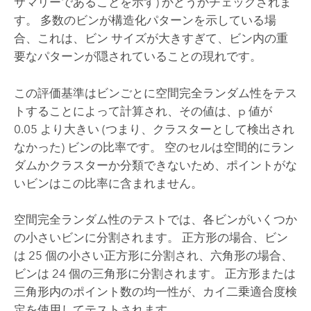
サマリーであることを示す) かどうかチェックされま
す。 多数のビンが構造化パターンを示している場
合、これは、ビン サイズが大きすぎて、ビン内の重
要なパターンが隠されていることの現れです。
この評価基準はビンごとに空間完全ランダム性をテス
トすることによって計算され、その値は、p 値が
0.05 より大きい (つまり、クラスターとして検出され
なかった) ビンの比率です。 空のセルは空間的にラン
ダムかクラスターか分類できないため、ポイントがな
いビンはこの比率に含まれません。
空間完全ランダム性のテストでは、各ビンがいくつか
の小さいビンに分割されます。 正方形の場合、ビン
は 25 個の小さい正方形に分割され、六角形の場合、
ビンは 24 個の三角形に分割されます。 正方形または
三角形内のポイント数の均一性が、カイ二乗適合度検
定を使用してテストされます。