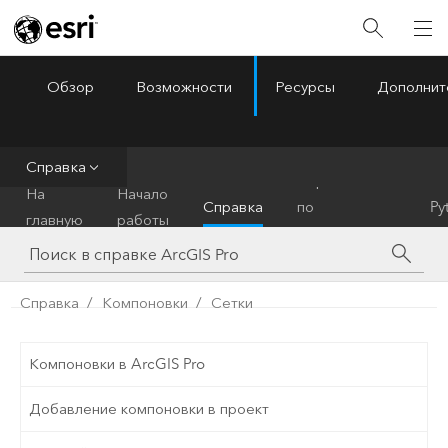
Обзор
Возможности
Ресурсы
Дополнит
ArcGIS Pro
Menu
Справка
Справочник
На
Начало
Справка
по
Py
главную
работы
инструментам
Справка
Компоновки
Сетки
Компоновки в ArcGIS Pro
Добавление компоновки в проект