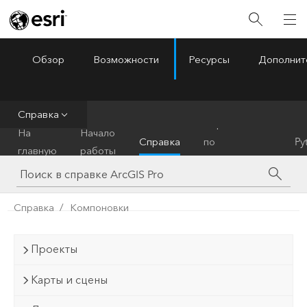
Обзор
Возможности
Ресурсы
Дополнит
ArcGIS Pro
Menu
Справка
Справочник
На
Начало
Справка
по
Py
главную
работы
инструментам
Справка
Компоновки
Проекты
Карты и сцены