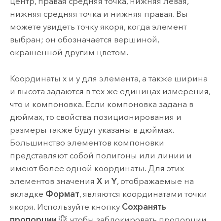
центр, правая средняя точка, нижняя левая,
нижняя средняя точка и нижняя правая. Вы
можете увидеть точку якоря, когда элемент
выбран; он обозначается вершиной,
окрашенной другим цветом.
Координаты x и y для элемента, а также ширина
и высота задаются в тех же единицах измерения,
что и компоновка. Если компоновка задана в
дюймах, то свойства позиционирования и
размеры также будут указаны в дюймах.
Большинство элементов компоновки
представляют собой полигоны или линии и
имеют более одной координаты. Для этих
элементов значения
X
и
Y
, отображаемые на
вкладке
Формат
, являются координатами точки
якоря. Используйте кнопку
Сохранять
пропорции
, чтобы заблокировать пропорции