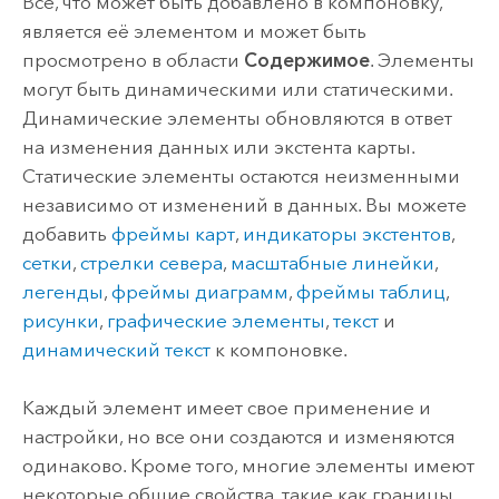
Все, что может быть добавлено в компоновку,
является её элементом и может быть
просмотрено в области
Содержимое
. Элементы
могут быть динамическими или статическими.
Динамические элементы обновляются в ответ
на изменения данных или экстента карты.
Статические элементы остаются неизменными
независимо от изменений в данных. Вы можете
добавить
фреймы карт
,
индикаторы экстентов
,
сетки
,
стрелки севера
,
масштабные линейки
,
легенды
,
фреймы диаграмм
,
фреймы таблиц
,
рисунки
,
графические элементы
,
текст
и
динамический текст
к компоновке.
Каждый элемент имеет свое применение и
настройки, но все они создаются и изменяются
одинаково. Кроме того, многие элементы имеют
некоторые общие свойства, такие как границы,