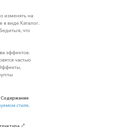
о изменять на
 в виде Каталог.
едиться, что
ва эффектов.
овятся частью
 Эффекты,
руппы
и
Содержание
руемом стиле
.
труктура
.