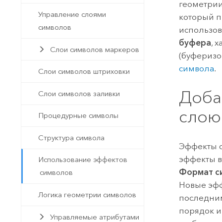
геометрии
Управление слоями
который п
символов
использо
буфера
, 
Слои символов маркеров
(буферизо
символа
.
Слои символов штриховки
Доба
Слои символов заливки
слою
Процедурные символы
Структура символа
Эффекты с
эффекты в
Использование эффектов
Формат с
символов
Новые эфф
Логика геометрии символов
последним
порядок и
Управляемые атрибутами