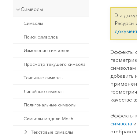
Государственное управ
Фундаментальная система для
Символы
ГИС и картографии
Природные ресурсы
Эта доку
Символы
Ресурсы 
Технология Developer
докумен
Создание картографических
Все отрасли
Поиск символов
приложений и приложений
пространственного анализа
Изменение символов
Эффекты с
геометрию
Просмотр текущего символа
символам 
Все продукты
добавить 
Точечные символы
применены
геометрич
Линейные символы
качестве 
Полигональные символы
Эффекты м
Символы модели Mesh
символа
и
отображен
Текстовые символы