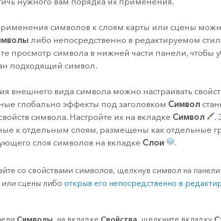
тичь нужного вам порядка их применения.
рименения символов к слоям карты или сцены можн
имволы
либо непосредственно в редактируемом стиле
те просмотр символа в нижней части панели, чтобы уб
ан подходящий символ.
ия внешнего вида символа можно настраивать свойст
ные глобально эффекты под заголовком
Символ
стан
свойств символа. Настройте их на вкладке
Символ
.
ые к отдельным слоям, размещены как отдельные г
вующего слоя символов на вкладке
Слои
.
айте со свойствами символов, щелкнув символ на панел
 или сцены либо
открыв его непосредственно в редакти
нели
Символы
, на вкладке
Свойства
, щелкните вкладку
С