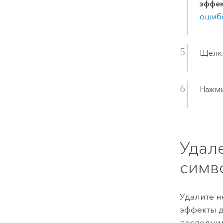
эффе
ошиб
Щелк
Нажм
Удал
симв
Удалите н
эффекты д
последни