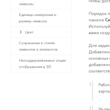
чтобы дос
символы
Порядок п
Единицы измерения и
панели
С
размер символа
Используй
Цвет
вами созд
Сохранение в стилях
Для задан
символов и элементов
Добавлен
основных 
Неподдерживаемые опции
добавленн
отображения в 3D
соответст
Работ
карты
На па