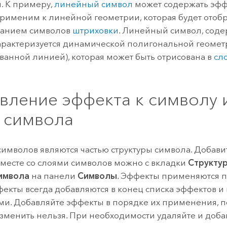
. К примеру,
линейный символ
может содержать эф
рименим к линейной геометрии, которая будет отоб
ванием символов
штриховки
. Линейный символ, сод
характеризуется динамической полигональной геоме
ванной линией), которая может быть отрисована в
сл
вление эффекта к символу 
 символа
имволов являются частью структуры символа. Добави
месте со слоями символов можно с вкладки
Структу
имвола
на панели
Символы
. Эффекты применяются п
екты всегда добавляются в конец списка эффектов 
и. Добавляйте эффекты в порядке их применения, по
зменить нельзя. При необходимости удаляйте и доба