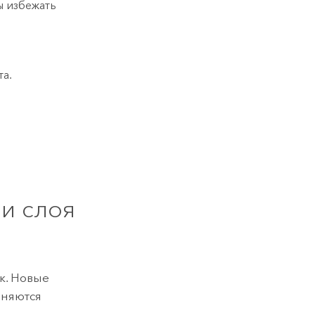
ы избежать
та.
ли слоя
к. Новые
еняются