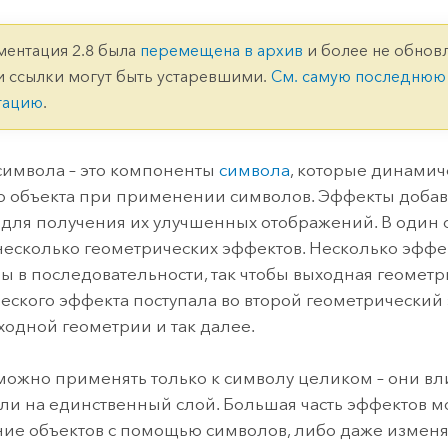
ление
Вода
технологий
ментация 2.8 была
перемещена в архив
и более не обновл
и ссылки могут быть устаревшими.
См. самую последнюю
Все истории
тацию
.
имвола – это компоненты
символа
, которые динами
 объекта при применении символов. Эффекты добав
для получения их улучшенных отображений. В один
несколько геометрических эффектов. Несколько эффе
 в последовательности, так чтобы выходная геометр
еского эффекта поступала во второй геометрический
входной геометрии и так далее.
ожно применять только к символу целиком – они вл
ли на единственный слой. Большая часть эффектов м
ие объектов с помощью символов, либо даже изменя