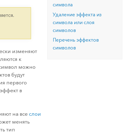
версию.
позволили провести критически важные
данных, а также для получения
символа
инфраструктурой
спасательные операции.
результатов, позволяющих решать
Изучить ArcGIS Pro
Удаление эффекта из
яется.
сложные задачи.
Прочитать статью
символа или слоя
Изучить этот курс
символов
Перечень эффектов
символов
чески изменяют
ляются к
 символ можно
ктов будут
ия первого
 эффект в
ияют на все
слои
ожет менять
ть тип