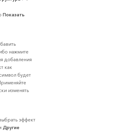
ю
Показать
обавить
либо нажмите
я добавления
кт как
 символ будет
 Применяйте
ски изменять
 выбрать эффект
ом
Другие