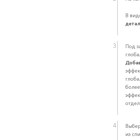
В ви
дета
Под з
глоба
Добав
эффек
глоба
более
эффек
отдел
Выбер
из сп