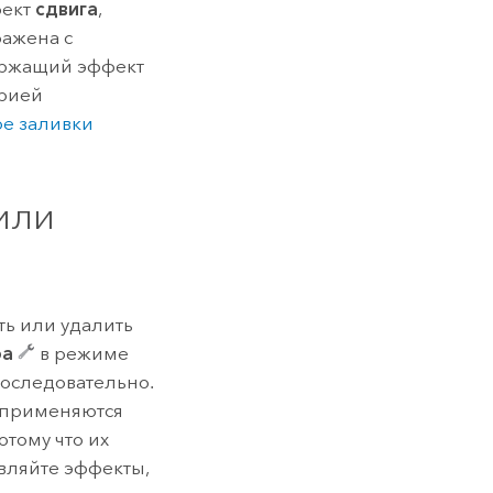
фект
сдвига
,
ражена с
ержащий эффект
трией
ое заливки
или
ть или удалить
ра
в режиме
оследовательно.
и применяются
тому что их
вляйте эффекты,