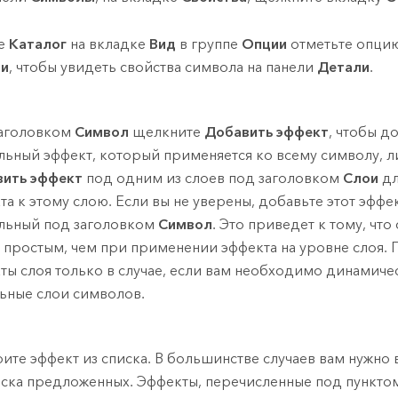
де
Каталог
на вкладке
Вид
в группе
Опции
отметьте опци
ли
, чтобы увидеть свойства символа на панели
Детали
.
аголовком
Символ
щелкните
Добавить эффект
, чтобы д
льный эффект, который применяется ко всему символу, 
ить эффект
под одним из слоев под заголовком
Слои
дл
та к этому слою. Если вы не уверены, добавьте этот эффе
льный под заголовком
Символ
. Это приведет к тому, что
 простым, чем при применении эффекта на уровне слоя.
ты слоя только в случае, если вам необходимо динамиче
ьные слои символов.
ите эффект из списка. В большинстве случаев вам нужно
иска предложенных. Эффекты, перечисленные под пункт