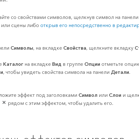
айте со свойствами символов, щелкнув символ на панел
 или сцены либо
открыв его непосредственно в редакти
нели
Символы
, на вкладке
Свойства
, щелкните вкладку
С
де
Каталог
на вкладке
Вид
в группе
Опции
отметьте опци
ли
, чтобы увидеть свойства символа на панели
Детали
.
ложите эффект под заголовками
Символ
или
Слои
и щел
n
рядом с этим эффектом, чтобы удалить его.