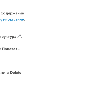
и
Содержание
руемом стиле
.
труктура
.
ю
Показать
кните
Delete