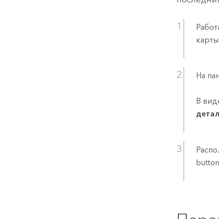
Работ
карты
На па
В ви
дета
Распо
butto