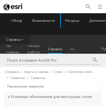
Обзор
Возможности
Ресурсы
Дополнит
ArcGIS Pro
Menu
Справка
Справочник
На
Начало
Справка
по
Py
главную
работы
инструментам
Справка
Карты и сцены
Слои
Свойства слоя
Символы
Символы
Присвоение символов
Условные обозначения для векторных слоев