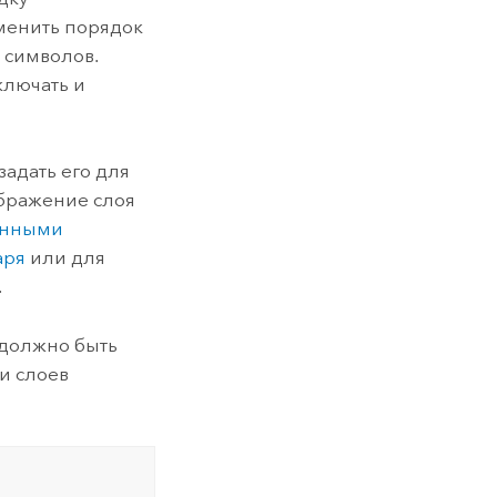
зменить порядок
 символов.
ключать и
адать его для
ображение слоя
анными
аря
или для
.
 должно быть
и слоев