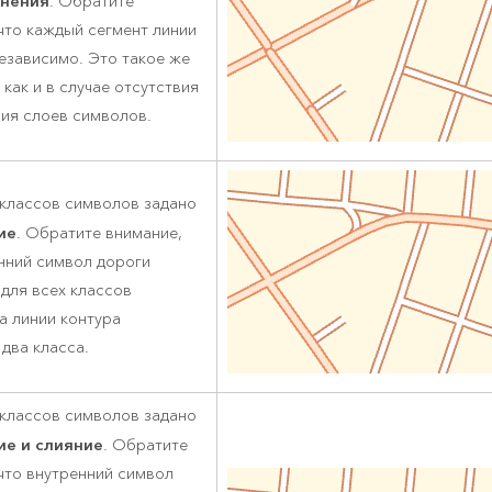
инения
. Обратите
что каждый сегмент линии
езависимо. Это такое же
 как и в случае отсутствия
ия слоев символов.
 классов символов задано
ие
. Обратите внимание,
нний символ дороги
для всех классов
а линии контура
два класса.
 классов символов задано
ие и слияние
. Обратите
что внутренний символ