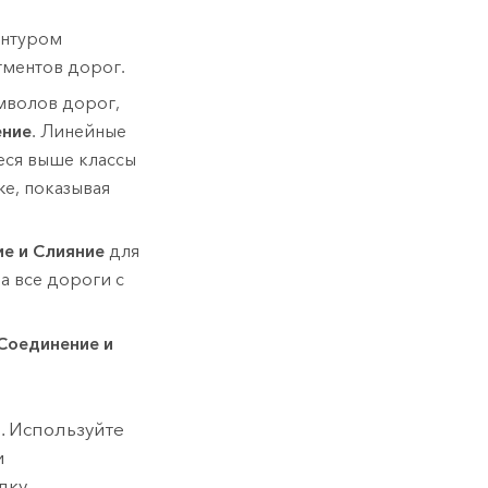
онтуром
егментов дорог.
имволов дорог,
ение
. Линейные
еся выше классы
же, показывая
е и Слияние
для
а все дороги с
Соединение и
. Используйте
и
дку