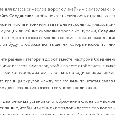
те для класса символов дорог с линейным символом с к
ойку
Соединение
, чтобы показать связность отдельных с
азите мосты и тоннели, задав для нескольких классов с
ьзующих линейные символы дорог с контурами,
Соедин
нты каждого класса символов соединяются, но находящи
лов будут отображаться выше тех, которые находятся ни
ите разные категории дорог вместе, настроив
Соединени
льких классов символов, чтобы вместе отображать сначал
лами контуров, а затем выполнять объединение заливки.
те границы округов между полигонами по штатам, задав
ие
для нескольких классов символов полигонов.
т два режима установки отображения слоев символов
сновные
, чтобы изменить порядок классов символов 
льно объединить символы вместе. Используйте вкла