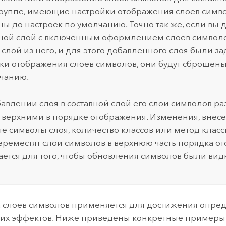
группе, имеющие настройки отображения слоев симво
ы до настроек по умолчанию. Точно так же, если вы 
вной слой с включенным оформлением слоев символ
 слой из него, и для этого добавленного слоя были з
ки отображения слоев символов, они будут сброшены
чанию.
авлении слоя в составной слой его слои символов р
верхними в порядке отображения. Изменения, внес
е символы слоя, количество классов или метод клас
ереместят слои символов в верхнюю часть порядка о
ается для того, чтобы обновления символов были вид
 слоев символов применяется для достижения опре
их эффектов. Ниже приведены конкретные примеры