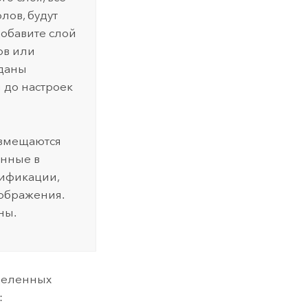
лов, будут
добавите слой
ов или
аданы
 до настроек
азмещаются
енные в
сификации,
тображения.
ны.
деленных
: