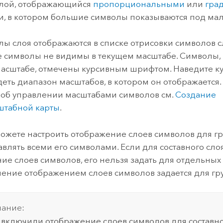
слой, отображающийся
пропорциональными
или
гра
, в котором большие символы показываются под ма
лы слоя отображаются в списке отрисовки символов с
 символы не видимы в текущем масштабе. Символы,
асштабе, отмечены курсивным шрифтом. Наведите ку
деть диапазон масштабов, в котором он отображается.
об управлении масштабами символов см.
Создание
штабной карты
.
ожете настроить отображение слоев символов для гр
авлять всеми его символами. Если для составного сл
ие слоев символов, его нельзя задать для отдельных
ление отображением слоев символов задается для гру
ание:
 включили отображение слоев символов для составног