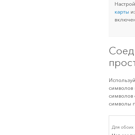
Настрой
карты
и
включен
Соед
прос
Используй
символов 
символов
символы п
Для обоих