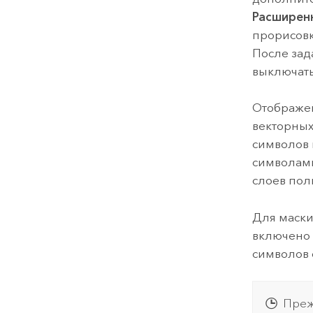
Расширен
прорисовк
После зад
выключать
Отображен
векторных
символов 
символам
слоев пол
Для маски
включено 
символов 
Преж