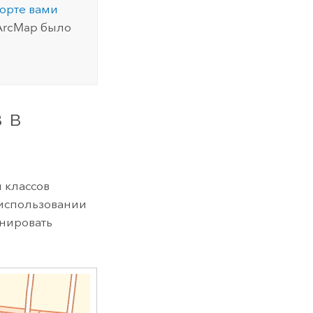
орте вами
ArcMap
было
 в
 классов
 использовании
инировать