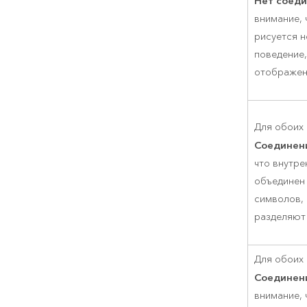
Нет соед
внимание, 
рисуется н
поведение,
отображен
Для обоих
Соединен
что внутре
объединен 
символов, 
разделяют 
Для обоих
Соединен
внимание, 