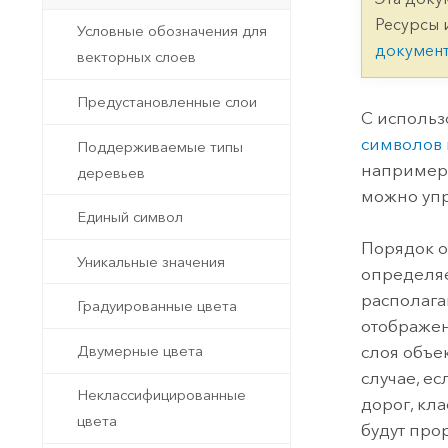
Государственное управ
Фундаментальная система для
Ресурсы 
Условные обозначения для
ГИС и картографии
Природные ресурсы
докумен
векторных слоев
Технология Developer
Предустановленные слои
Создание картографических
Все отрасли
С использ
приложений и приложений
символов
Поддерживаемые типы
пространственного анализа
например,
деревьев
можно упр
Единый символ
Все продукты
Порядок о
Уникальные значения
определяе
располага
Градуированные цвета
отображени
Двумерные цвета
слоя объе
случае, е
Неклассифицированные
дорог, к
цвета
будут про