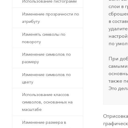
Использование гистограмм
слои в 
сброшен
Изменение прозрачности по
в соста
атрибуту
удалите
Изменять символы по
настрой
повороту
по умол
Изменение символов по
При доб
размеру
самыми 
основны
Изменение символов по
также п
цвету
Это дел
Использование классов
символов, основанных на
масштабе
Отрисовка
Изменение размера в
графическ