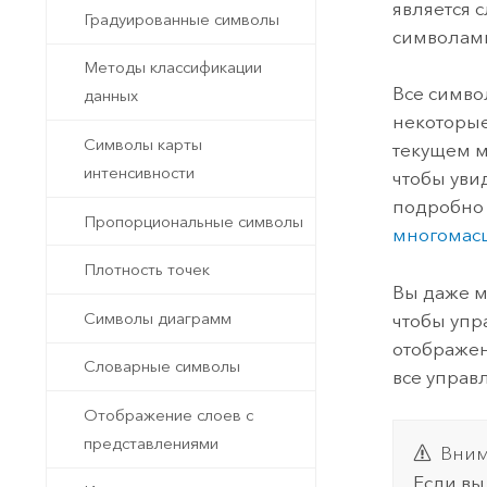
является 
Градуированные символы
символами
Методы классификации
Все симво
данных
некоторые
Символы карты
текущем м
интенсивности
чтобы уви
подробно 
Пропорциональные символы
многомас
Плотность точек
Вы даже м
Символы диаграмм
чтобы упр
отображен
Словарные символы
все управ
Отображение слоев с
представлениями
Вним
Если вы