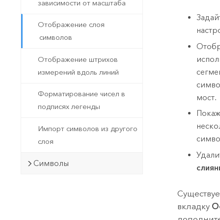
зависимости от масштаба
Задай
Отображение слоя
настр
символов
Отобр
испол
Отображение штрихов
сегме
измерений вдоль линий
симво
Форматирование чисел в
мост.
подписях легенды
Покаж
неско
Импорт символов из другого
симво
слоя
Удали
Символы
слиян
Существуе
вкладку
О
дополните