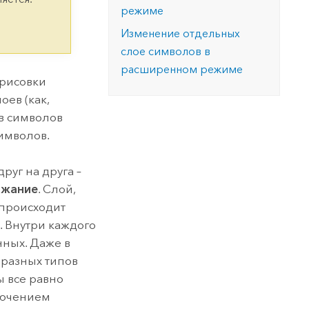
версию.
позволили провести критически важные
данных, а также для получения
режиме
инфраструктурой
спасательные операции.
результатов, позволяющих решать
Изучить ArcGIS Pro
Изменение отдельных
сложные задачи.
Прочитать статью
слое символов в
Изучить этот курс
расширенном режиме
трисовки
оев (как,
в символов
имволов.
руг на друга –
ржание
. Слой,
 происходит
я. Внутри каждого
нных. Даже в
 разных типов
ы все равно
ключением