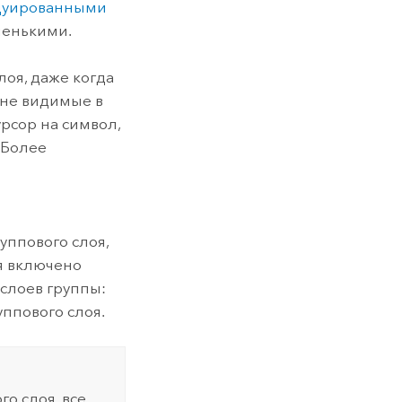
дуированными
ленькими.
лоя, даже когда
 не видимые в
рсор на символ,
 Более
уппового слоя,
оя включено
 слоев группы:
ппового слоя.
о слоя, все