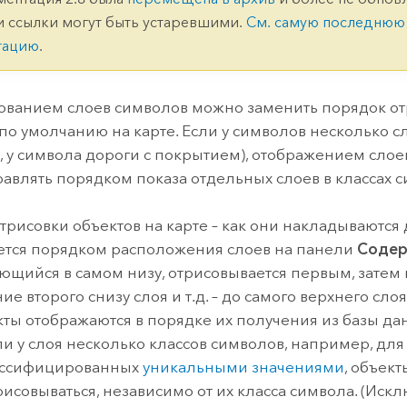
ление
Вода
и ссылки могут быть устаревшими.
См. самую последнюю
технологий
тацию
.
Все истории
ованием слоев символов можно заменить порядок о
по умолчанию на карте. Если у символов несколько сл
 у символа дороги с покрытием), отображением слое
авлять порядком показа отдельных слоев в классах с
трисовки объектов на карте – как они накладываются д
тся порядком расположения слоев на панели
Соде
ющийся в самом низу, отрисовывается первым, затем
е второго снизу слоя и т.д. – до самого верхнего сло
кты отображаются в порядке их получения из базы да
сли у слоя несколько классов символов, например, для
лассифицированных
уникальными значениями
, объект
рисовываться, независимо от их класса символа. (Ис