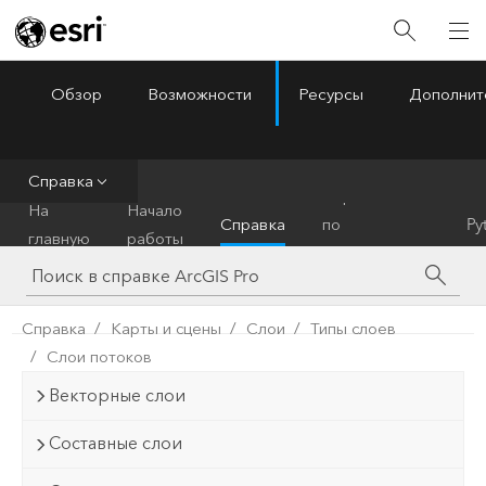
Обзор
Возможности
Ресурсы
Дополнит
ArcGIS Pro
Menu
Справка
Справочник
На
Начало
Справка
по
Py
главную
работы
инструментам
Справка
Карты и сцены
Слои
Типы слоев
Слои потоков
Векторные слои
Составные слои