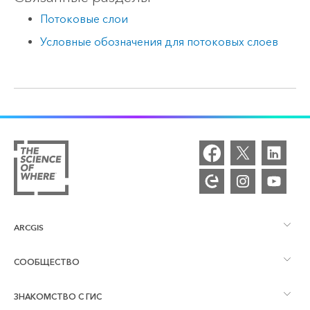
Потоковые слои
Условные обозначения для потоковых слоев
ARCGIS
СООБЩЕСТВО
Обзор ArcGIS
ЗНАКОМСТВО С ГИС
Сообщества и форумы
Картография