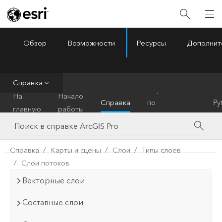
Обзор
Возможности
Ресурсы
Дополнит
ArcGIS Pro
Menu
Справка
Справочник
На
Начало
Справка
по
Py
главную
работы
инструментам
Справка
Карты и сцены
Слои
Типы слоев
Слои потоков
Векторные слои
Составные слои