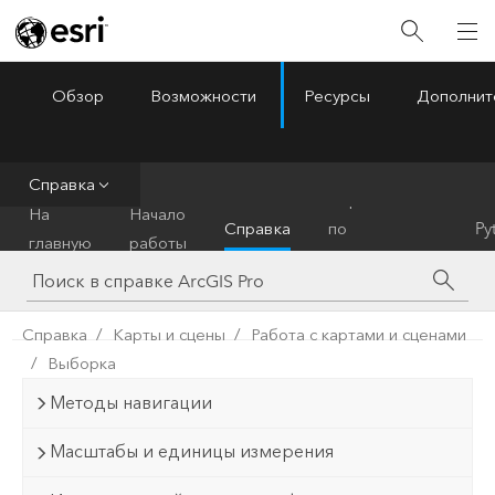
Обзор
Возможности
Ресурсы
Дополнит
ArcGIS Pro
Menu
Справка
Справочник
На
Начало
Справка
по
Py
главную
работы
инструментам
Справка
Карты и сцены
Работа с картами и сценами
Выборка
Методы навигации
Масштабы и единицы измерения