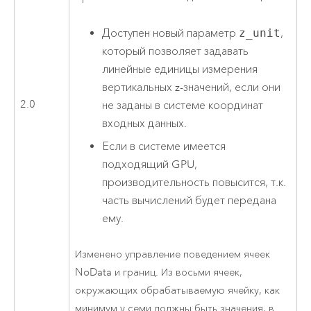
Доступен новый параметр
z_unit
,
который позволяет задавать
линейные единицы измерения
вертикальных z-значений, если они
2.0
не заданы в системе координат
входных данных.
Если в системе имеется
подходящий GPU,
производительность повысится, т.к.
часть вычислений будет передана
ему.
Изменено управление поведением ячеек
NoData и границ. Из восьми ячеек,
окружающих обрабатываемую ячейку, как
минимум у семи должны быть значения, в