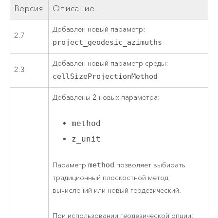
Версия
Описание
Добавлен новый параметр:
2.7
project_geodesic_azimuths
Добавлен новый параметр среды:
2.3
cellSizeProjectionMethod
Добавлены 2 новых параметра:
method
z_unit
Параметр
method
позволяет выбирать
традиционный плоскостной метод
вычислений или новый геодезический.
При использовании геодезической опции: