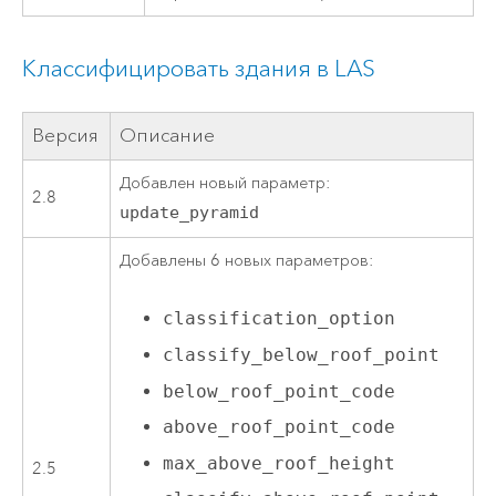
Классифицировать здания в LAS
Версия
Описание
Добавлен новый параметр:
2.8
update_pyramid
Добавлены 6 новых параметров:
classification_option
classify_below_roof_point
below_roof_point_code
above_roof_point_code
max_above_roof_height
2.5