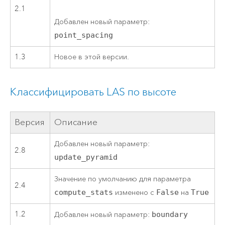
2.1
Добавлен новый параметр:
point_spacing
1.3
Новое в этой версии.
Классифицировать LAS по высоте
Версия
Описание
Добавлен новый параметр:
2.8
update_pyramid
Значение по умолчанию для параметра
2.4
compute_stats
изменено с
False
на
True
1.2
Добавлен новый параметр:
boundary