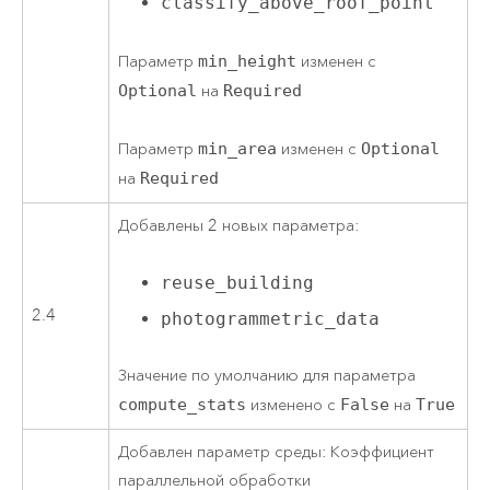
classify_above_roof_point
Параметр
min_height
изменен с
Optional
на
Required
Параметр
min_area
изменен с
Optional
на
Required
Добавлены 2 новых параметра:
reuse_building
2.4
photogrammetric_data
Значение по умолчанию для параметра
compute_stats
изменено с
False
на
True
Добавлен параметр среды: Коэффициент
параллельной обработки