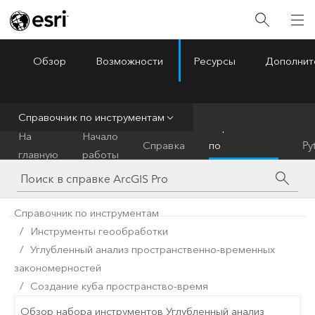
Обзор
Возможности
Ресурсы
Дополнит
ArcGIS Pro
Menu
Справочник по инструментам
Справочник
На
Начало
Справка
по
Py
главную
работы
инструментам
Справочник по инструментам
Инструменты геообработки
Углубленный анализ пространственно-временных
закономерностей
Создание куба пространство-время
Обзор набора инструментов Углубленный анализ