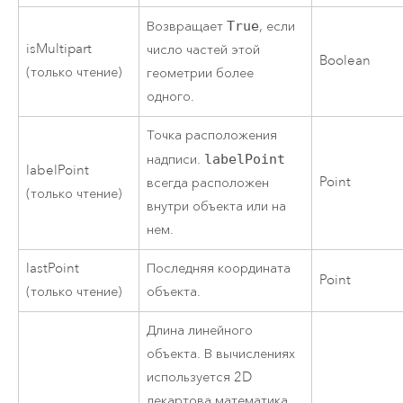
Возвращает
True
, если
isMultipart
число частей этой
Boolean
(только чтение)
геометрии более
одного.
Точка расположения
надписи.
labelPoint
labelPoint
Point
всегда расположен
(только чтение)
внутри объекта или на
нем.
lastPoint
Последняя координата
Point
(только чтение)
объекта.
Длина линейного
объекта. В вычислениях
используется 2D
декартова математика.