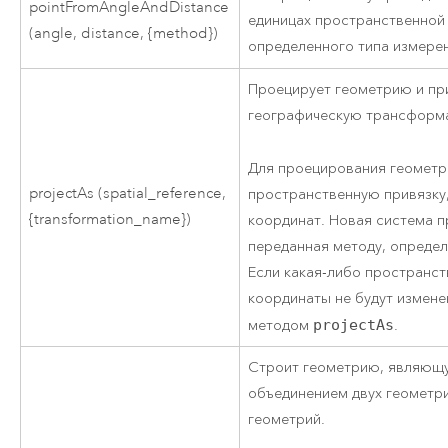
pointFromAngleAndDistance
единицах пространственной 
(angle, distance, {method})
определенного типа измере
Проецирует геометрию и пр
географическую трансформ
Для проецирования геометр
projectAs (spatial_reference,
пространственную привязку,
{transformation_name})
координат. Новая система п
переданная методу, определ
Если какая-либо пространст
координаты не будут измене
методом
projectAs
.
Строит геометрию, являющ
объединением двух геометри
геометрий.