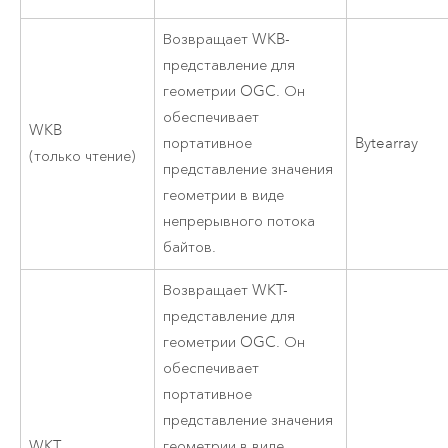
Возвращает WKB-
представление для
геометрии OGC. Он
обеспечивает
WKB
портативное
Bytearray
(только чтение)
представление значения
геометрии в виде
непрерывного потока
байтов.
Возвращает WKT-
представление для
геометрии OGC. Он
обеспечивает
портативное
представление значения
WKT
геометрии в виде