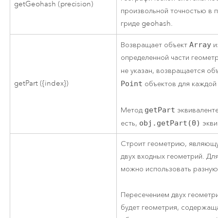
getGeohash (precision)
произвольной точностью в 
гриде geohash.
Возвращает объект
Array
и
определенной части геометри
не указан, возвращается об
getPart ({index})
Point
объектов для каждой 
Метод
getPart
эквиваленте
есть,
obj.getPart(0)
экви
Строит геометрию, являющ
двух входных геометрий. Дл
можно использовать разную
Пересечением двух геометр
будет геометрия, содержащ