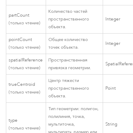
Количество частей
partCount
пространственного
Integer
(только чтение)
объекта.
pointCount
Общее количество
Integer
(только чтение)
точек объекта.
spatialReference
Пространственная
SpatialRefer
(только чтение)
привязка геометрии.
Центр тяжести
trueCentroid
пространственного
Point
(только чтение)
объекта.
Тип геометрии: полигон,
полилиния, точка,
type
мультиточка,
String
(только чтение)
мультипатч, размер или