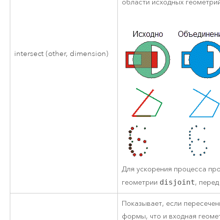
области исходных геометрий
intersect (other, dimension)
Для ускорения процесса про
геометрии
disjoint
, пере
Показывает, если пересечен
формы, что и входная геоме