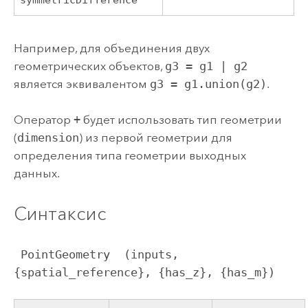
Например, для объединения двух
геометрических объектов,
g3 = g1 | g2
является эквивалентом
g3 = g1.union(g2)
.
Оператор
+
будет использовать тип геометрии
(
dimension
) из первой геометрии для
определения типа геометрии выходных
данных.
Синтаксис
 PointGeometry  (inputs, 
{spatial_reference}, {has_z}, {has_m})