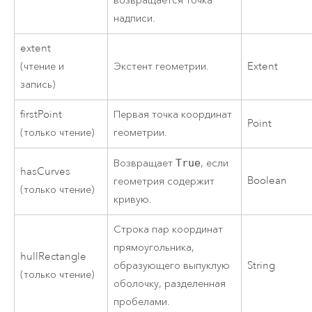
возвращается точка
надписи.
extent
(чтение и
Экстент геометрии.
Extent
запись)
firstPoint
Первая точка координат
Point
(только чтение)
геометрии.
Возвращает
True
, если
hasCurves
Boolean
геометрия содержит
(только чтение)
кривую.
Строка пар координат
прямоугольника,
hullRectangle
образующего выпуклую
String
(только чтение)
оболочку, разделенная
пробелами.