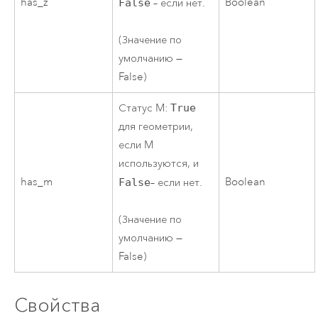
has_z
Boolean
False
– если нет.
(Значение по
умолчанию —
False)
Статус M:
True
для геометрии,
если M
используются, и
has_m
Boolean
False
– если нет.
(Значение по
умолчанию —
False)
Свойства