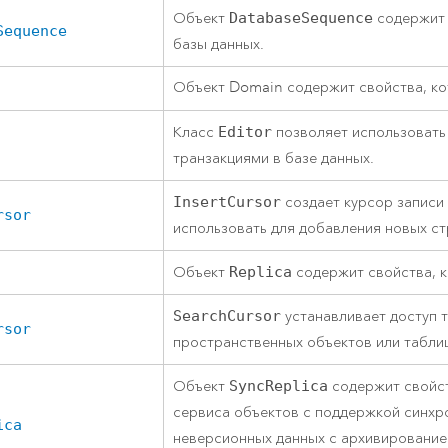
Объект
DatabaseSequence
содержит 
Sequence
базы данных.
Объект Domain содержит свойства, к
Класс
Editor
позволяет использовать
транзакциями в базе данных.
InsertCursor
создает курсор записи 
rsor
использовать для добавления новых ст
Объект
Replica
содержит свойства, 
SearchCursor
устанавливает доступ т
rsor
пространственных объектов или табли
Объект
SyncReplica
содержит свойс
сервиса объектов с поддержкой синхр
ica
неверсионных данных с архивирование