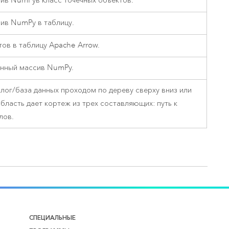
ив NumPyв класс точечных объектов.
ив NumPy в таблицу.
тов в таблицу
Apache Arrow
.
анный массив NumPy.
алог/база данных проходом по дереву сверху вниз или
бласть дает кортеж из трех составляющих: путь к
лов.
СПЕЦИАЛЬНЫЕ