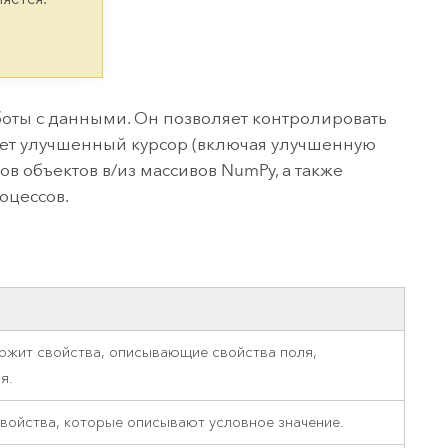
версию.
позволили провести критически важные
данных, а также для получения
инфраструктурой
спасательные операции.
результатов, позволяющих решать
Изучить ArcGIS Pro
сложные задачи.
Прочитать статью
Изучить этот курс
оты с данными. Он позволяет контролировать
ает улучшенный курсор (включая улучшенную
в объектов в/из массивов NumPy, а также
оцессов.
ржит свойства, описывающие свойства поля,
я.
войства, которые описывают условное значение.