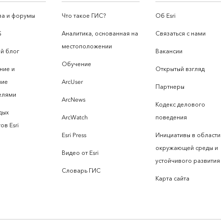
а и форумы
Что такое ГИС?
Об Esri
S
Аналитика, основанная на
Связаться с нами
местоположении
й блог
Вакансии
Обучение
ние и
Открытый взгляд
ние
ArcUser
Партнеры
елями
ArcNews
Кодекс делового
дых
ArcWatch
поведения
ов Esri
Esri Press
Инициативы в области
окружающей среды и
Видео от Esri
устойчивого развития
Словарь ГИС
Карта сайта