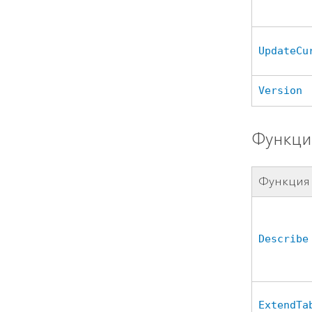
UpdateCu
Version
Функци
Функция
Describe
ExtendTa