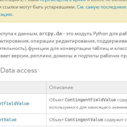
ление
Вода
и ссылки могут быть устаревшими.
См. самую последнюю
технологий
тацию
.
Все истории
ступа к данным,
arcpy.da
– это модуль
Python
для раб
актирования, операции редактирования, поддержив
тельность), функции для конвертации таблиц и классо
ает версии, реплики, домены и подтипы рабочих пр
Data access
Описание
Объект
ContingentFieldValue
соде
ntFieldValue
используемого для зависящего значени
ntValue
Объект
ContingentValue
содержит с