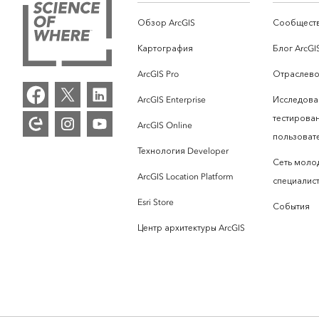
Обзор ArcGIS
Сообществ
Картография
Блог ArcGI
ArcGIS Pro
Отраслево
ArcGIS Enterprise
Исследова
тестирова
ArcGIS Online
пользоват
Технология Developer
Сеть моло
ArcGIS Location Platform
специалист
Esri Store
События
Центр архитектуры ArcGIS