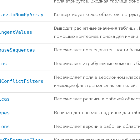
поля атрибутов. Входная таблица обно
Конвертирует класс объектов в струк
lassToNumPyArray
Выводит расчетные значения таблицы.
ingentValues
помощью критериев поиска для имени г
Перечисляет последовательности базы
baseSequences
Перечисляет атрибутивные домены в б
ins
Перечисляет поля в версионном классе
dConflictFilters
имеющие фильтры конфликтов полей.
Перечисляет реплики в рабочей област
icas
Возвращает словарь подтипов для таб
ypes
Перечисляет версии в рабочей области
ions