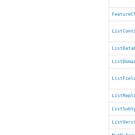
FeatureC
ListCont
ListData
ListDoma
ListFiel
ListRepl
ListSubt
ListVers