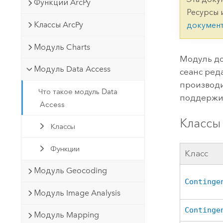
Государственное управ
Функции ArcPy
Фундаментальная система для
Ресурсы 
ГИС и картографии
Природные ресурсы
Классы ArcPy
докумен
Технология Developer
Модуль Charts
Создание картографических
Все отрасли
Модуль до
приложений и приложений
Модуль Data Access
сеанс ред
пространственного анализа
производи
Что такое модуль Data
поддержив
Access
Все продукты
Классы 
Классы
Функции
Класс
Модуль Geocoding
Continge
Модуль Image Analysis
Continge
Модуль Mapping