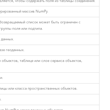
вляется, чтобы содержать поля из таблицы соединения.
турированный массив NumPy.
 Возвращаемый список может быть ограничен с
руппы поля или подтипа.
 данных.
азе геоданных.
 объектов, таблице или слое сервиса объектов,
и.
лицы или класса пространственных объектов.
.