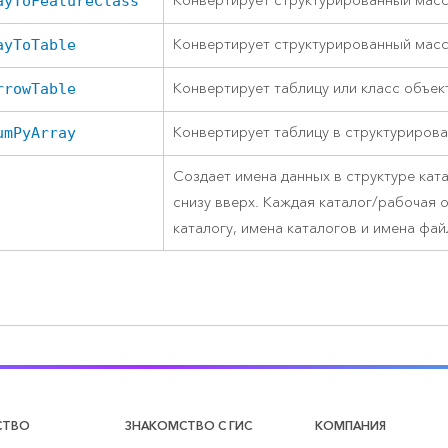
Конвертирует структурированный масс
ayToFeatureClass
Конвертирует структурированный масс
ayToTable
Конвертирует таблицу или класс объек
rrowTable
Конвертирует таблицу в структуриров
umPyArray
Создает имена данных в структуре кат
снизу вверх. Каждая каталог/рабочая о
каталогу, имена каталогов и имена фай
СТВО
ЗНАКОМСТВО С ГИС
КОМПАНИЯ