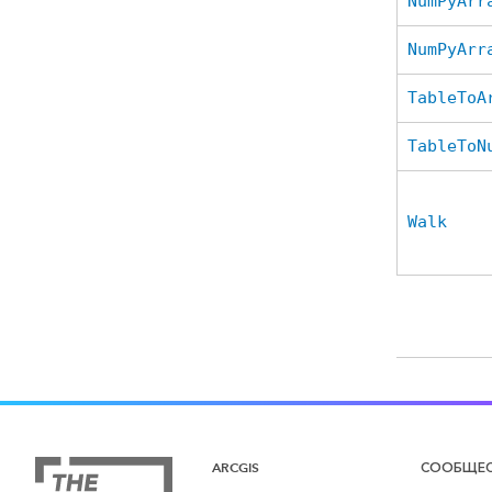
NumPyArr
NumPyArr
TableToA
TableToN
Walk
ARCGIS
СООБЩЕ