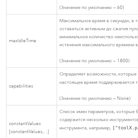
(Значение по умолчанию — 60)
Максимальное время в секундах, в 
оставаться активным до сжатия пу
минимальное количество неиспользо
maxIdleTime
истечения максимального времени в
(Значение по умолчанию — 1800)
Определяет возможности, которые 
настоящее время поддерживается 
capabilities
(Значение по умолчанию — None)
Список имен параметров, которые б
содержится несколько инструменто
constantValues
инструмента, например,
["toolX.p
[constantValues,...]