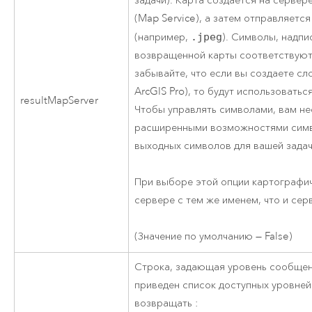
задачи). Карта создается на серве
(Map Service), а затем отправляетс
(например,
.jpeg
). Символы, надпи
возвращенной карты соответствуют
забывайте, что если вы создаете сл
ArcGIS Pro
), то будут использовать
resultMapServer
Чтобы управлять символами, вам не
расширенными возможностями симво
выходных символов для вашей задач
При выборе этой опции картографич
сервере с тем же именем, что и сер
(Значение по умолчанию — False)
Строка, задающая уровень сообщен
приведен список доступных уровней
возвращать :