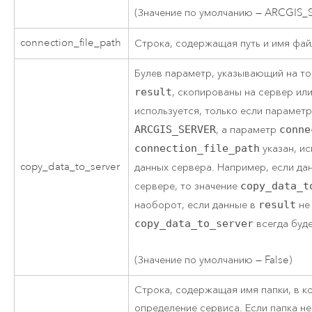
(Значение по умолчанию — ARCGIS_
connection_file_path
Строка, содержащая путь и имя фа
Булев параметр, указывающий на то,
result
, скопированы на сервер ил
используется, только если парамет
ARCGIS_SERVER
, а параметр
conne
connection_file_path
указан, и
copy_data_to_server
данных сервера. Например, если да
сервере, то значение
copy_data_t
наоборот, если данные в
result
не
copy_data_to_server
всегда буд
(Значение по умолчанию — False)
Строка, содержащая имя папки, в к
определение сервиса. Если папка не