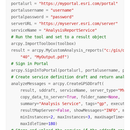
portalurl = 
"https://myportal.esri.com/portal"
portalusername = 
"username"
portalpassword = 
"password"
serverURL = 
"https://myserver.esri.com/server"
serviceName = 
"AnalysisReportService"
# Run the tool and set to a result object
arcpy.ImportToolbox(toolbox)

result = arcpy.MyCustomAnalysis_reports(
"c:/gis/dat
"40"
, 
"MyOutput.pdf"
# Sign in Portal
# Create service definition draft and return analyz
analyzeMessages = arcpy.CreateGPSDDraft(

    result, sddraft, serviceName, server_type=
"MY_H
    copy_data_to_server=
True
, folder_name=
None
, 

    summary=
"Analysis Service"
, tags=
"gp"
, executio
    resultMapServer=
False
, showMessages=
"INFO"
, max
    minInstances=
2
, maxInstances=
3
, maxUsageTime=
10
    maxIdleTime=
180