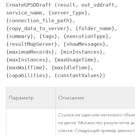
CreateGPSDDraft (result, out_sddraft, 
service_name, {server_type}, 
{connection_file_path}, 
{copy_data_to_server}, {folder_name}, 
{summary}, {tags}, {executionType}, 
{resultMapServer}, {showMessages}, 
{maximumRecords}, {minInstances}, 
{maxInstances}, {maxUsageTime}, 
{maxWaitTime}, {maxIdleTime}, 
{capabilities}, {constantValues})
Параметр
Описание
Ссылка на один или несколько объе
на диске. Множество результатов 
списка. Следующий пример демонст