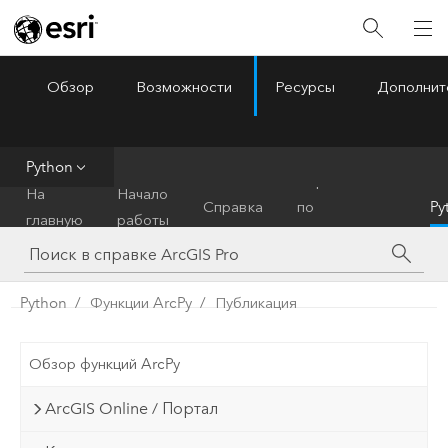
Обзор
Возможности
Ресурсы
Дополнит
ArcGIS Pro
Menu
Python
Справочник
На
Начало
Справка
по
Py
главную
работы
инструментам
Python
Функции ArcPy
Публикация
Обзор функций ArcPy
ArcGIS Online / Портал