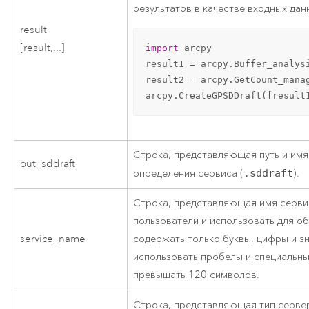
результатов в качестве входных да
result
[result,...]
import
 arcpy

result1 = arcpy.Buffer_analys
result2 = arcpy.GetCount_mana
arcpy.CreateGPSDDraft([result
Строка, представляющая путь и имя
out_sddraft
определения сервиса (
.sddraft
).
Строка, представляющая имя сервис
пользователи и использовать для о
service_name
содержать только буквы, цифры и зн
использовать пробелы и специальны
превышать 120 символов.
Строка, представляющая тип серве