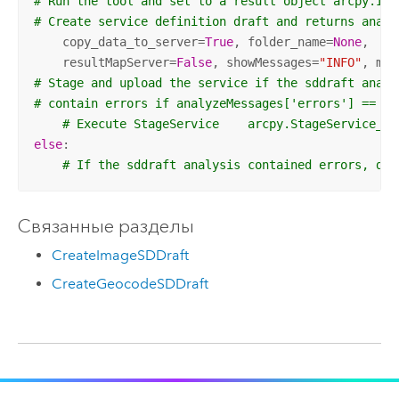
# Run the tool and set to a result object arcpy.Imp
# Create service definition draft and returns analy
    copy_data_to_server=
True
, folder_name=
None
,    
    resultMapServer=
False
, showMessages=
"INFO"
, max
# Stage and upload the service if the sddraft analy
# contain errors if analyzeMessages['errors'] == {}
# Execute StageService    arcpy.StageService_se
else
:

# If the sddraft analysis contained errors, dis
Связанные разделы
CreateImageSDDraft
CreateGeocodeSDDraft