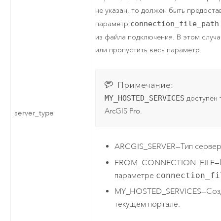
не указан, то должен быть предост
параметр
connection_file_path
из файла подключения. В этом слу
или пропустить весь параметр.
Примечание:
MY_HOSTED_SERVICES
доступен 
ArcGIS Pro
.
server_type
ARCGIS_SERVER
—
Тип серве
FROM_CONNECTION_FILE
—
параметре
connection_fi
MY_HOSTED_SERVICES
—
Соз
текущем портале.