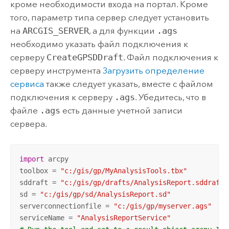
кроме необходимости входа на портал. Кроме
того, параметр типа сервер следует установить
на
ARCGIS_SERVER
, а для функции
.ags
необходимо указать файл подключения к
серверу
CreateGPSDDraft
. Файл подключения к
серверу инструмента
Загрузить определение
сервиса
также следует указать, вместе с файлом
подключения к серверу
.ags
. Убедитесь, что в
файле
.ags
есть данные учетной записи
сервера.
import
 arcpy

toolbox = 
"c:/gis/gp/MyAnalysisTools.tbx"
sddraft = 
"c:/gis/gp/drafts/AnalysisReport.sddraft"
sd = 
"c:/gis/gp/sd/AnalysisReport.sd"
serverconnectionfile = 
"c:/gis/gp/myserver.ags"
serviceName = 
"AnalysisReportService"