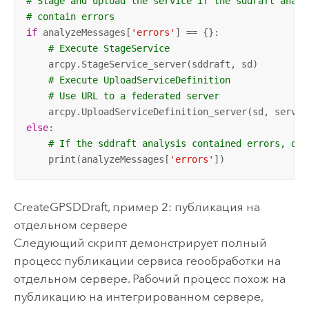
# Stage and upload the service if the sddraft analy
# contain errors
if
 analyzeMessages[
'errors'
] == {}:

# Execute StageService
    arcpy.StageService_server(sddraft, sd)

# Execute UploadServiceDefinition
# Use URL to a federated server
else
:

# If the sddraft analysis contained errors, dis
    print(analyzeMessages[
'errors'
])
CreateGPSDDraft, пример 2: публикация на
отдельном сервере
Следующий скрипт демонстрирует полный
процесс публикации сервиса геообработки на
отдельном сервере. Рабочий процесс похож на
публикацию на интегрированном сервере,