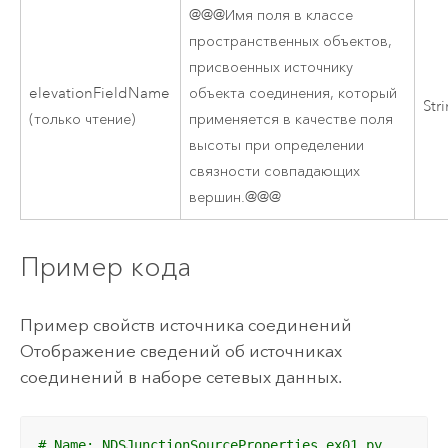
@@@Имя поля в классе
пространственных объектов,
присвоенных источнику
elevationFieldName
объекта соединения, который
Str
(только чтение)
применяется в качестве поля
высоты при определении
связности совпадающих
вершин.@@@
Пример кода
Пример свойств источника соединений
Отображение сведений об источниках
соединений в наборе сетевых данных.
# Name: NDSJunctionSourceProperties_ex01.py