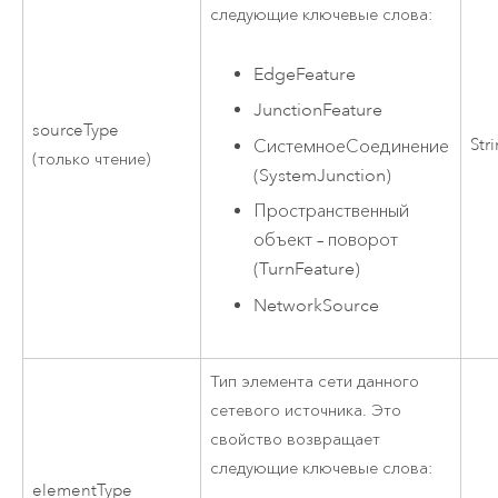
следующие ключевые слова:
EdgeFeature
JunctionFeature
sourceType
Str
СистемноеСоединение
(только чтение)
(SystemJunction)
Пространственный
объект – поворот
(TurnFeature)
NetworkSource
Тип элемента сети данного
сетевого источника. Это
свойство возвращает
следующие ключевые слова:
elementType