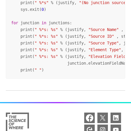
    print(
" %*s"
 % (justify, 
"(No junction sources)
    sys.exit(
0
)

for
 junction 
in
 junctions:

    print(
" %*s: %s"
 % (justify, 
"Source Name"
 , ju
    print(
" %*s: %s"
 % (justify, 
"Source ID"
 , str(
    print(
" %*s: %s"
 % (justify, 
"Source Type"
, jun
    print(
" %*s: %s"
 % (justify, 
"Element Type"
, ju
    print(
" %*s: %s"
 % (justify, 
"Elevation Field"
,

                        junction.elevationFieldName)
    print(
" "
)