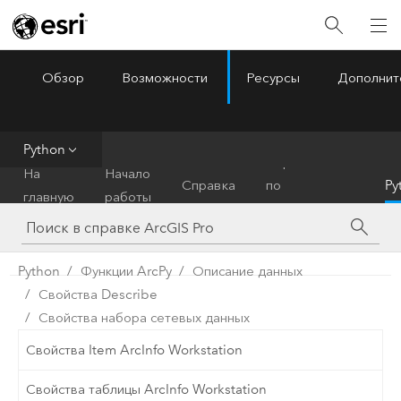
Обзор
Возможности
Ресурсы
Дополнит
ArcGIS Pro
Menu
Python
Справочник
На
Начало
Справка
по
Py
главную
работы
инструментам
Python
Функции ArcPy
Описание данных
Свойства Describe
Свойства набора сетевых данных
Свойства Item ArcInfo Workstation
Свойства таблицы ArcInfo Workstation